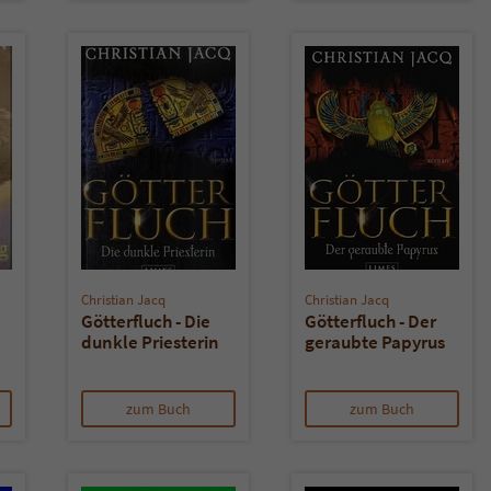
überprüfen.
Christian Jacq
Christian Jacq
Götterfluch - Die
Götterfluch - Der
dunkle Priesterin
geraubte Papyrus
zum Buch
zum Buch