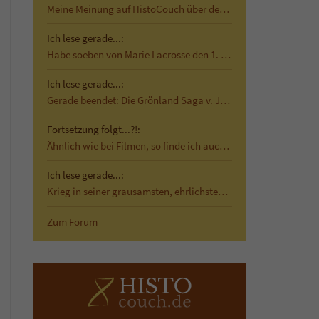
Meine Meinung auf HistoCouch über den historischen…
Ich lese gerade...:
Habe soeben von Marie Lacrosse den 1. Band von Das…
Ich lese gerade...:
Gerade beendet: Die Grönland Saga v. Jane Smiley …
Fortsetzung folgt...?!:
Ähnlich wie bei Filmen, so finde ich auch bei…
Ich lese gerade...:
Krieg in seiner grausamsten, ehrlichsten Form Mit…
Zum Forum