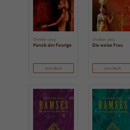
Christian Jacq
Christian Jacq
Paneb der Feurige
Die weise Frau
zum Buch
zum Buch