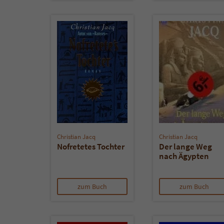
Christian Jacq
Christian Jacq
Nofretetes Tochter
Der lange Weg
nach Ägypten
zum Buch
zum Buch