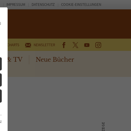
IMPRESSUM
DATENSCHUTZ
COOKIE-EINSTELLUNGEN
d
FACEBOOK
TWITTER
YOUTUBE
INSTAGRAM
CHARTS
NEWSLETTER
no & TV
Neue Bücher
z