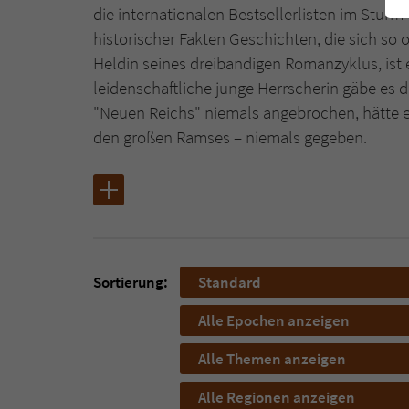
die internationalen Bestsellerlisten im Sturm
historischer Fakten Geschichten, die sich so 
Heldin seines dreibändigen Romanzyklus, ist e
leidenschaftliche junge Herrscherin gäbe es d
"Neuen Reichs" niemals angebrochen, hätte 
den großen Ramses – niemals gegeben.
Sortierung:
Standard
Alle Epochen anzeigen
Alle Themen anzeigen
Alle Regionen anzeigen