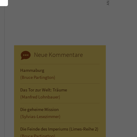
Neue Kommentare
Hammaburg
(Bruce Partington)
Das Tor zur Welt: Träume
(Manfred Lohnbauer)
Die geheime Mission
(Sylvias-Lesezimmer)
Die Feinde des Imperiums (Limes-Reihe 2)
(Bruce Partington)