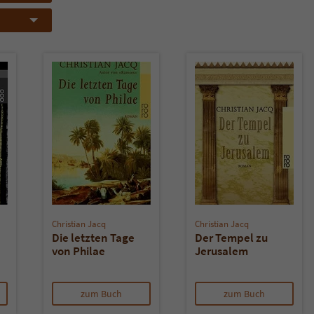
Name
tx_pwcomments_ahash
Anbieter
Literatur-Couch Medien GmbH & Co. KG
Laufzeit
1 Jahr
Zweck
Cookie für Kommentare einzelner Buchtitel
Name
fe_typo_user
Anbieter
Literatur-Couch Medien GmbH & Co. KG
Christian Jacq
Christian Jacq
Die letzten Tage
Der Tempel zu
Laufzeit
Session
von Philae
Jerusalem
Dieses Cookie gewährleistet die Kommunikation der
Webseite mit dem Benutzer. Es wird benötigt um z. B.
zum Buch
zum Buch
Zweck
den Sicherheitscode des Kontaktformulars zu