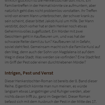
wirklich glücklich ist die Henkerstochter dort nicht. Ein
Sicherheitscode des Kontaktformulars zu
Familientreffen in der Heimat könnte sie aufmuntern, aber
überprüfen.
natürlich geht dies nicht problemlos vonstatten. Ihr Treffen
wird von einem Mann unterbrochen, der schwer krank zu
sein scheint, dieser bittet Jakob Kuisl um Hilfe. Der Mann
verstirbt, doch vorher hat er dem Henker noch etwas
Geheimnisvolles zugeflüstert. Ein Mörder mit zwei
Gesichtern geht in Kaufbeuren um, und was hat der
schwarze Reiter damit zu tun? Kaufbeuren ist in Gefahr,
soviel steht fest. Gemeinsam macht sich die Familie Kuisl auf
den Weg, denn auch der Sohn von Magdalena ist auf dem
Weg in diese Stadt. Was werden sie vorfinden? Eine Stadt fest
im Griff der Pest oder einen durchtriebenen Mörder?
Intrigen, Pest und Verrat
Dieser Henkerstochter-Roman ist bereits der 8. Band dieser
Reihe. Eigentlich könnte man nun meinen, es würde
langsam etwas Langatmiger und Ruhiger werden, aber
nichts davon trifft zu, ganz im Gegenteil. Dieser Roman
befasst sich mit dem Ausbruch der Pest in der Mitte des 17.