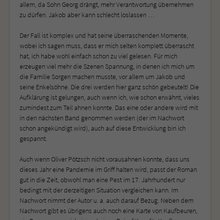
allem, da Sohn Georg drängt, mehr Verantwortung übernehmen
zu dürfen. Jakob aber kann schlecht loslassen …
Der Fall ist komplex und hat seine überraschenden Momente,
wobei ich sagen muss, dass er mich selten komplett überrascht
hat, ich habe wohl einfach schon zu viel gelesen. Für mich
erzeugen viel mehr die Szenen Spannung, in denen ich mich um
die Familie Sorgen machen musste, vor allem um Jakob und
seine Enkelsöhne. Die drei werden hier ganz schön gebeutelt! Die
Aufklärung ist gelungen, auch wenn ich, wie schon erwähnt, vieles
zumindest zum Teil ahnen konnte. Das eine oder andere wird mit
in den nächsten Band genommen werden (der im Nachwort
schon angekündigt wird), auch auf diese Entwicklung bin ich
gespannt.
Auch wenn Oliver Pötzsch nicht vorausahnen konnte, dass uns
dieses Jahr eine Pandemie im Griff halten wird, passt der Roman
gut in die Zeit, obwohl man eine Pest im 17. Jahrhundert nur
bedingt mit der derzeitigen Situation vergleichen kann. Im
Nachwort nimmt der Autor u. a. auch darauf Bezug. Neben dem
Nachwort gibt es übrigens auch noch eine Karte von Kaufbeuren,