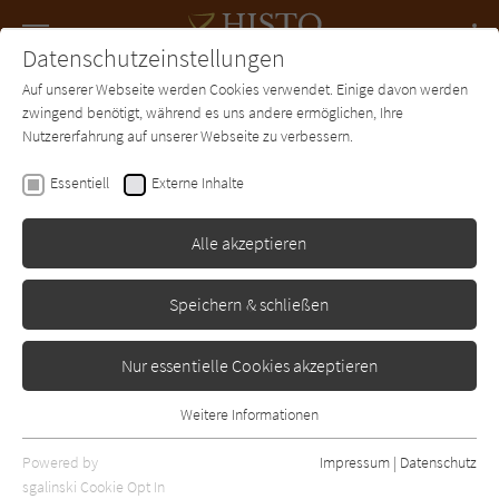
Navigation
Datenschutzeinstellungen
Couch
wechse
Auf unserer Webseite werden Cookies verwendet. Einige davon werden
Forum
Charts
Newsletter
SUCHE
zwingend benötigt, während es uns andere ermöglichen, Ihre
Nutzererfahrung auf unserer Webseite zu verbessern.
Oliver Pötzsch
Essentiell
Externe Inhalte
Die Henkerstochter und
der Fluch der Pest
Alle akzeptieren
Ullstein
Erschienen: Mai 2020
3
Speichern & schließen
Nur essentielle Cookies akzeptieren
Weitere Informationen
Essentiell
Essentielle Cookies werden für grundlegende Funktionen der
Powered by
Impressum
|
Datenschutz
Webseite benötigt. Dadurch ist gewährleistet, dass die Webseite
sgalinski Cookie Opt In