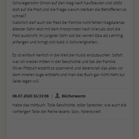
Schwiegersohn Simon auf den Weg nach Kaufbeuren und stößt
dort auf die Pest und die Frage warum sterben die Betroffenen so
schnell?
Natürlich darf auch der Rest der Familie nicht fehlen Magdalenas
ältester Sohn reist mit dem Kronprinzen nach Wien,als dort die
Pest ausbricht. Ihr jüngster Sohn soll bei seinen Opa als Lehrling
anfangen und bringt sich bald in Schwierigkeiten...
Es ist einfavh herrlich in die Welt der Kuisls einzutauchen. Sofort
war ich wieder mitten in der Geschichte und bei der Familie.
Oliver Pötzsch erzählt so spannend und lebensnah das alles vor
dem inneren Auge entsteht und man das Buch gar nicht mehr zur
Seite legen will.
08.07.2020 16:33:08
Bücherwurm
Habe das Hörbuch. Tolle Geschichte, toller Sprecher; wie auch die
vorherigen Teile der Reihe lesens- bzw. hörenswert.