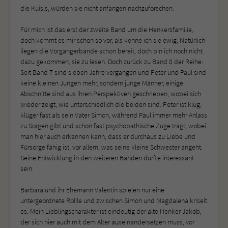
die Kuisls, würden sie nicht anfangen nachzuforschen.
Für mich ist das erst der zweite Band um die Henkersfamilie,
doch kommt es mir schon so vor, als kenne ich sie ewig. Natürlich
liegen die Vorgängerbände schon bereit, doch bin ich noch nicht
dazu gekommen, sie zu lesen. Doch zurück zu Band 8 der Reihe:
Seit Band 7 sind sieben Jahre vergangen und Peter und Paul sind
keine kleinen Jungen mehr, sondern junge Männer, einige
Abschnitte sind aus ihren Perspektiven geschrieben, wobei sich
wieder zeigt, wie unterschiedlich die beiden sind. Peter ist klug,
klüger fast als sein Vater Simon, während Paul immer mehr Anlass
zu Sorgen gibt und schon fast psychopathische Züge trägt, wobei
man hier auch erkennen kann, dass er durchaus zu Liebe und
Fürsorge fähig ist, vor allem, was seine kleine Schwester angeht.
Seine Entwicklung in den weiteren Bänden dürfte interessant
sein.
Barbara und ihr Ehemann Valentin spielen nur eine
untergeordnete Rollle und zwischen Simon und Magdalena kriselt
es. Mein Lieblingscharakter ist eindeutig der alte Henker Jakob,
der sich hier auch mit dem Alter auseinandersetzen muss, vor