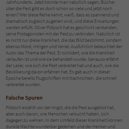
Jahrhunderts. Jetzt könnte man natürlich sagen, Bücher
über die Pest gibt es doch schon so viele und jetzt noch
einen? Wer diese Reihe kennt, weiß, dass es spannend und
dramatisch zugleich zugehen wird, und diese Erwartungen
werden erfüllt. Oliver Pötzsch hat es geschickt verstanden,
seine Protagonisten mit der Pest zu verbinden. Natürlich ist
es nicht nur diese Krankheit, die das Bild bestimmt, sondern
ebenso Mord, Intrigen und Verrat. Ausführlich beleuchtet der
Autor das Thema der Pest. Er schildert, wie die Krankheit
verlaufen ist und wie sie behandelt wurde. Genauso erfährt
der Leser, wie sich die Pest verbreitet hat und auch, wie die
Bevölkerung davon erfahren hat. Es gab auch in dieser
Epoche bereits Flugschriften mit Nachrichten, die schnell
verbreitet wurden.
Falsche Spuren
Pötzsch erzählt von der Angst, die die Pest ausgelöst hat,
aber auch davon, wie Menschen versucht haben, sich
dagegen zu wehren. In dem Umfeld dieser Krankheit können
dunkle Mächte wunderbar gedeihen und der Henker und