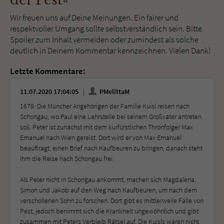
der Pest«
Wir freuen uns auf Deine Meinungen. Ein fairer und
respektvoller Umgang sollte selbstverständlich sein. Bitte
Spoiler zum Inhalt vermeiden oder zumindest als solche
deutlich in Deinem Kommentar kennzeichnen. Vielen Dank!
Letzte Kommentare:
11.07.2020 17:04:05
PMelittaM
1679: Die Müncher Angehörigen der Familie Kuisl reisen nach
Schongau, wo Paul eine Lehrstelle bei seinem Großvater antreten
soll. Peter ist zunächst mit dem kurfürstlichen Thronfolger Max
Emanuel nach Wien gereist. Dort wird er von Max Emanuel
beauftragt, einen Brief nach Kaufbeuren zu bringen, danach steht
ihm die Reise nach Schongau frei.
Als Peter nicht in Schongau ankommt, machen sich Magdalena,
Simon und Jakob auf den Weg nach Kaufbeuren, um nach dem
verschollenen Sohn zu forschen. Dort gibt es mittlerweile Fälle von
Pest, jedoch benimmt sich die Krankheit ungewöhnlich und gibt
zusammen mit Peters Verbleib Rätsel auf. Die Kuisls wären nicht