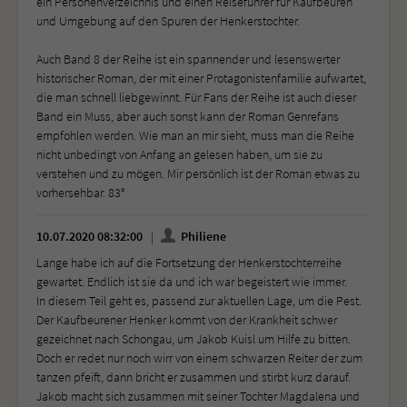
ein Personenverzeichnis und einen Reiseführer für Kaufbeuren
und Umgebung auf den Spuren der Henkerstochter.
Auch Band 8 der Reihe ist ein spannender und lesenswerter
historischer Roman, der mit einer Protagonistenfamilie aufwartet,
die man schnell liebgewinnt. Für Fans der Reihe ist auch dieser
Band ein Muss, aber auch sonst kann der Roman Genrefans
empfohlen werden. Wie man an mir sieht, muss man die Reihe
nicht unbedingt von Anfang an gelesen haben, um sie zu
verstehen und zu mögen. Mir persönlich ist der Roman etwas zu
vorhersehbar. 83°
10.07.2020 08:32:00
Philiene
Lange habe ich auf die Fortsetzung der Henkerstochterreihe
gewartet. Endlich ist sie da und ich war begeistert wie immer.
In diesem Teil geht es, passend zur aktuellen Lage, um die Pest.
Der Kaufbeurener Henker kommt von der Krankheit schwer
gezeichnet nach Schongau, um Jakob Kuisl um Hilfe zu bitten.
Doch er redet nur noch wirr von einem schwarzen Reiter der zum
tanzen pfeift, dann bricht er zusammen und stirbt kurz darauf.
Jakob macht sich zusammen mit seiner Tochter Magdalena und