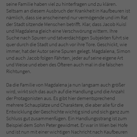
seine Familie haben viel zu hinterfragen und zu klären.
Seltsam an diesem Ausbruch der Krankheit in Kaufbeuren ist
nämlich, dass sie anscheinend nur vermögende und im Rat
der Stadt sitzende Menschen betrifft. Klar, dass Jacob Kuisl
und Magdalena gleich eine Verschwörung wittern. Ihre
Suche nach Spuren und tatverdächtigen Subjekten führt sie
quer durch die Stadt und auch vor ihre Tore. Geschickt, wie
immer, hat der Autor seine Spuren gelegt. Magdalena, Simon
und auch Jacob folgen Fährten, jeder auf seine eigene Art
und Weise und eben des Öfteren auch mal in die falschen
Richtungen.
Da die Familie von Magdalena ja nun langsam auch größer
wird, wirkt sich das auch auf die Handlung und die Anzahl
der Protagonisten aus. Es gibt hier dementsprechend
mehrere Schauplätze und Charaktere, die aber alle für die
Entwicklung der Geschichte wichtig sind und sich ganz zum
Schluss gut zusammenfügen. Ein Handlungsstrang ist zum
Beispiel dem Sohn Peter gewidmet. Er war in Wien bei Hofe
und ist nun mit einer wichtigen Nachricht nach Kaufbeuren