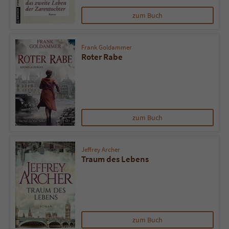
zum Buch
Name
tx_pwcomments_ahash
Frank Goldammer
Anbieter
Literatur-Couch Medien GmbH & Co. KG
Roter Rabe
Laufzeit
1 Jahr
Zweck
Cookie für Kommentare einzelner Buchtitel
zum Buch
Name
fe_typo_user
Jeffrey Archer
Anbieter
Literatur-Couch Medien GmbH & Co. KG
Traum des Lebens
Laufzeit
Session
Dieses Cookie gewährleistet die
Kommunikation der Webseite mit dem
zum Buch
Zweck
Benutzer. Es wird benötigt um z. B. den