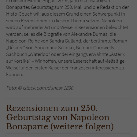
In diesem Monat, August 2019, jährt sich Napoleon
Sicherheitscode des Kontaktformulars zu
Bonapartes Geburtstag zum 250. Mal, und die Redaktion der
überprüfen.
Histo-Couch will aus diesem Grund einen Schwerpunkt in
seinen Rezensionen zu diesem Thema setzen. Napoleon
wird auf mehrerlei Art und Weise in Rezensionen beleuchtet
werden, sei es die Biografie von Alexandre Dumas, die
Napoleon-Reihe von Sandra Gulland, der berühmte Roman
„Désirée“ von Annemarie Selinko, Bernard Cornwells
Sachbuch „Waterloo“ oder der eingangs erwähnte „Asterix
auf Korsika“ – Wir hoffen, unsere Leserschaft auf vielfältige
Weise für den ersten Kaiser der Franzosen interessieren zu
können.
Foto: © istock.com/duncan1890
Rezensionen zum 250.
Geburtstag von Napoleon
Bonaparte (weitere folgen)