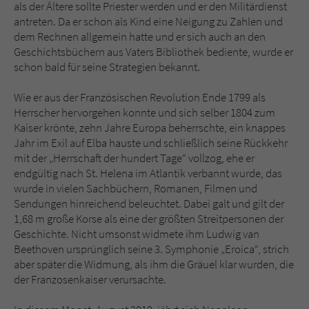
als der Ältere sollte Priester werden und er den Militärdienst
antreten. Da er schon als Kind eine Neigung zu Zahlen und
Name
tx_pwcomments_ahash
dem Rechnen allgemein hatte und er sich auch an den
Geschichtsbüchern aus Vaters Bibliothek bediente, wurde er
Anbieter
Literatur-Couch Medien GmbH & Co. KG
schon bald für seine Strategien bekannt.
Laufzeit
1 Jahr
Wie er aus der Französischen Revolution Ende 1799 als
Herrscher hervorgehen konnte und sich selber 1804 zum
Kaiser krönte, zehn Jahre Europa beherrschte, ein knappes
Zweck
Cookie für Kommentare einzelner Buchtitel
Jahr im Exil auf Elba hauste und schließlich seine Rückkehr
mit der „Herrschaft der hundert Tage“ vollzog, ehe er
endgültig nach St. Helena im Atlantik verbannt wurde, das
Name
fe_typo_user
wurde in vielen Sachbüchern, Romanen, Filmen und
Sendungen hinreichend beleuchtet. Dabei galt und gilt der
Anbieter
Literatur-Couch Medien GmbH & Co. KG
1,68 m große Korse als eine der größten Streitpersonen der
Geschichte. Nicht umsonst widmete ihm Ludwig van
Laufzeit
Session
Beethoven ursprünglich seine 3. Symphonie „Eroica“, strich
aber später die Widmung, als ihm die Gräuel klar wurden, die
Dieses Cookie gewährleistet die
der Franzosenkaiser verursachte.
Kommunikation der Webseite mit dem
Zweck
Benutzer. Es wird benötigt um z. B. den