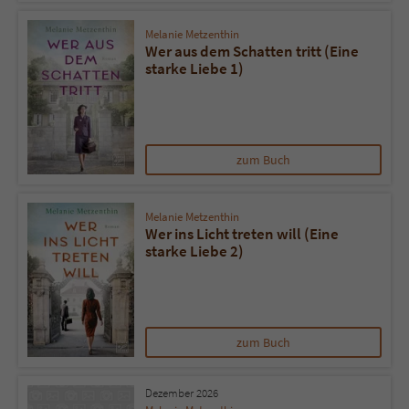
Melanie Metzenthin
Name
tx_pwcomments_ahash
Wer aus dem Schatten tritt (Eine
starke Liebe 1)
Anbieter
Literatur-Couch Medien GmbH & Co. KG
Laufzeit
1 Jahr
zum Buch
Zweck
Cookie für Kommentare einzelner Buchtitel
Melanie Metzenthin
Name
fe_typo_user
Wer ins Licht treten will (Eine
starke Liebe 2)
Anbieter
Literatur-Couch Medien GmbH & Co. KG
Laufzeit
Session
zum Buch
Dieses Cookie gewährleistet die
Kommunikation der Webseite mit dem
Zweck
Benutzer. Es wird benötigt um z. B. den
Dezember 2026