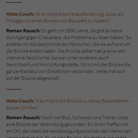
Histo-Couch:
Ist es nicht eine Herausforderung, quasi als
Name
tx_pwcomments_ahash
Protagonist eines Romans ein Bauwerk zu haben?
Anbieter
Literatur-Couch Medien GmbH & Co. KG
Roman Rausch:
Es geht um 3000 Jahre, da gibt es keine
durchgängigen Charaktere, die Probleme zu lösen haben. So
Laufzeit
1 Jahr
erzähle ich die Geschichte der Menschen, die sie auf und um
die Brücke erlebt haben. Die Brücke selber hat ja eine sehr
Zweck
Cookie für Kommentare einzelner Buchtitel
intensive Geschichte, sie war unter anderem auch
Gerichtsort und Hinrichtungsstätte. So ist mit der Brücke die
ganze Klaviatur von Emotionen verbunden. Vieles hat sich
auf der Brücke abgespielt.
Name
fe_typo_user
Anbieter
Literatur-Couch Medien GmbH & Co. KG
Histo-Couch:
Was macht die Brücke zu etwas Besonderem –
Laufzeit
Session
ausser ihr Alter?
Roman Rausch:
Nach viel Blut, Schweiss und Tränen ist es
Dieses Cookie gewährleistet die
eine Brücke der Verbindung geworden. Es ist ein Treffpunkt,
Kommunikation der Webseite mit dem
ein Ort, der ideell die Verständigung zwischen den Menschen
Zweck
Benutzer. Es wird benötigt um z. B. den
übernommen hat. Es ist eine Brücke, die mehr zueinander