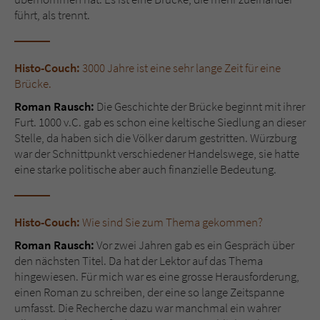
Sicherheitscode des Kontaktformulars zu
führt, als trennt.
überprüfen.
Histo-Couch:
3000 Jahre ist eine sehr lange Zeit für eine
Brücke.
Roman Rausch:
Die Geschichte der Brücke beginnt mit ihrer
Furt. 1000 v.C. gab es schon eine keltische Siedlung an dieser
Stelle, da haben sich die Völker darum gestritten. Würzburg
war der Schnittpunkt verschiedener Handelswege, sie hatte
eine starke politische aber auch finanzielle Bedeutung.
Histo-Couch:
Wie sind Sie zum Thema gekommen?
Roman Rausch:
Vor zwei Jahren gab es ein Gespräch über
den nächsten Titel. Da hat der Lektor auf das Thema
hingewiesen. Für mich war es eine grosse Herausforderung,
einen Roman zu schreiben, der eine so lange Zeitspanne
umfasst. Die Recherche dazu war manchmal ein wahrer