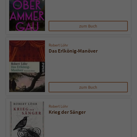
Name
tx_pwcomments_ahash
zum Buch
Anbieter
Literatur-Couch Medien GmbH & Co. KG
Laufzeit
1 Jahr
Robert Löhr
Das Erlkönig-Manöver
Zweck
Cookie für Kommentare einzelner Buchtitel
Name
fe_typo_user
zum Buch
Anbieter
Literatur-Couch Medien GmbH & Co. KG
Laufzeit
Session
Robert Löhr
Krieg der Sänger
Dieses Cookie gewährleistet die
Kommunikation der Webseite mit dem
Zweck
Benutzer. Es wird benötigt um z. B. den