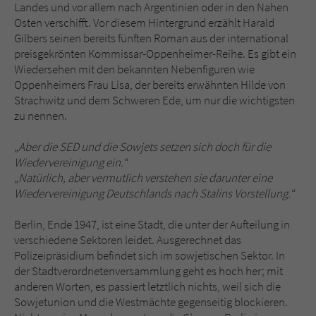
Landes und vor allem nach Argentinien oder in den Nahen
Osten verschifft. Vor diesem Hintergrund erzählt Harald
Gilbers seinen bereits fünften Roman aus der international
preisgekrönten Kommissar-Oppenheimer-Reihe. Es gibt ein
Wiedersehen mit den bekannten Nebenfiguren wie
Oppenheimers Frau Lisa, der bereits erwähnten Hilde von
Strachwitz und dem Schweren Ede, um nur die wichtigsten
zu nennen.
„Aber die SED und die Sowjets setzen sich doch für die
Wiedervereinigung ein.“
„Natürlich, aber vermutlich verstehen sie darunter eine
Wiedervereinigung Deutschlands nach Stalins Vorstellung.“
Berlin, Ende 1947, ist eine Stadt, die unter der Aufteilung in
verschiedene Sektoren leidet. Ausgerechnet das
Polizeipräsidium befindet sich im sowjetischen Sektor. In
der Stadtverordnetenversammlung geht es hoch her; mit
anderen Worten, es passiert letztlich nichts, weil sich die
Sowjetunion und die Westmächte gegenseitig blockieren.