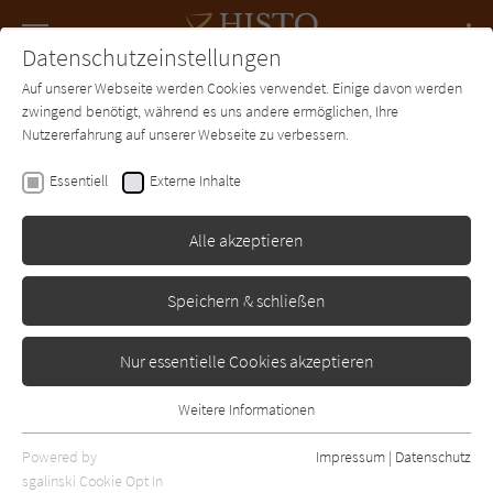
Navigation
Datenschutzeinstellungen
Couch
wechse
Auf unserer Webseite werden Cookies verwendet. Einige davon werden
Forum
Charts
Newsletter
SUCHE
zwingend benötigt, während es uns andere ermöglichen, Ihre
Nutzererfahrung auf unserer Webseite zu verbessern.
Harald Gilbers
Essentiell
Externe Inhalte
Hungerwinter
Alle akzeptieren
Droemer-Knaur
Erschienen: Mai 2020
0
Speichern & schließen
Nur essentielle Cookies akzeptieren
Weitere Informationen
Essentiell
Essentielle Cookies werden für grundlegende Funktionen der
Powered by
Impressum
|
Datenschutz
Webseite benötigt. Dadurch ist gewährleistet, dass die Webseite
sgalinski Cookie Opt In