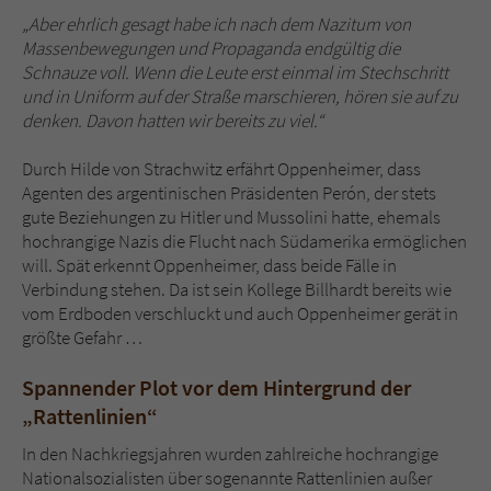
„Aber ehrlich gesagt habe ich nach dem Nazitum von
Massenbewegungen und Propaganda endgültig die
Schnauze voll. Wenn die Leute erst einmal im Stechschritt
und in Uniform auf der Straße marschieren, hören sie auf zu
denken. Davon hatten wir bereits zu viel.“
Durch Hilde von Strachwitz erfährt Oppenheimer, dass
Agenten des argentinischen Präsidenten Perón, der stets
gute Beziehungen zu Hitler und Mussolini hatte, ehemals
hochrangige Nazis die Flucht nach Südamerika ermöglichen
will. Spät erkennt Oppenheimer, dass beide Fälle in
Verbindung stehen. Da ist sein Kollege Billhardt bereits wie
vom Erdboden verschluckt und auch Oppenheimer gerät in
größte Gefahr …
Spannender Plot vor dem Hintergrund der
„Rattenlinien“
In den Nachkriegsjahren wurden zahlreiche hochrangige
Nationalsozialisten über sogenannte Rattenlinien außer