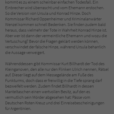
Sicherheitscode des Kontaktformulars zu
kommt es zu einem scheinbar einfachen Todesfall. Ein
überprüfen.
Einbrecher wird überrascht und vom Ehemann erstochen.
So die Version von Ursula und Konrad Hinze. Doch
Kommissar Richard Oppenheimer und Kriminalanwärter
Wenzel kommen schnell Bedenken. Sie finden zudem bald
heraus, dass vielmehr der Tote in Wahrheit Konrad Hinze ist.
Aber wer ist dann der vermeintliche Ehemann und wozu die
Vertuschung? Bevor die Fragen geklärt werden können,
verschwindet der falsche Hinze, während Ursula beharrlich
die Aussage verweigert.
Währenddessen gibt Kommissar Kurt Billhardt der Tod des
Kleinganoven, den alle nur den Flinken Ulrich nennen, Rätsel
auf. Dieser liegt auf dem Messegelände am Fuße des
Funkturms, doch dass er freiwillig in die Tiefe sprang darf
bezweifelt werden. Zudem findet Billhardt in dessen
Manteltaschen einen wertvollen Besitz, auf den es
vermutlich sein Mörder abgesehen hat: Pässe vom
Deutschen Roten Kreuz und drei Einreisebescheinigungen
für Argentinien.