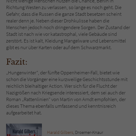
Nicht wenige Menschen nutzen die Chance, Berlin in
Richtung Westen zu verlassen, so lange es noch geht. Die
Gefahr, dass die Russen die ganze Stadt besetzen scheint
realer denn je. Neben dieser Drohkulisse haben die
Menschen jedoch noch dringendere Sorgen. Der Zustand der
Stadt ist nach wie vor katastrophal, viele Gebäude sind
zerstört. Es ist kalt, Kleidung Mangelware und Lebensmittel
gibt es nur über Karten oder auf dem Schwarzmarkt.
Fazit:
„Hungerwinter“, der fünfte Oppenheimer-Fall, bietet wie
schon die Vorgänger eine kurzweilige Geschichtsstunde mit
reichlich bleihaltiger Action. Wer sich für die Flucht der
Nazigrößen nach Kriegsende interessiert, dem sei auch der
Roman „Rattenlinien“ von Martin von Arndt empfohlen, der
dieses Thema ebenfalls umfassend und kenntnisreich
aufgearbeitet hat.
Harald Gilbers
, Droemer-Knaur