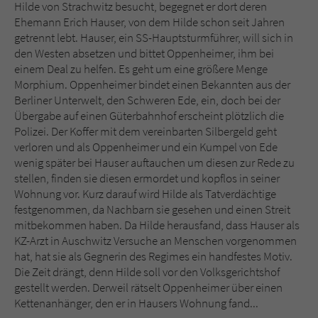
Sicherheitscode des Kontaktformulars zu
Hilde von Strachwitz besucht, begegnet er dort deren
überprüfen.
Ehemann Erich Hauser, von dem Hilde schon seit Jahren
getrennt lebt. Hauser, ein SS-Hauptsturmführer, will sich in
den Westen absetzen und bittet Oppenheimer, ihm bei
einem Deal zu helfen. Es geht um eine größere Menge
Morphium. Oppenheimer bindet einen Bekannten aus der
Berliner Unterwelt, den Schweren Ede, ein, doch bei der
Übergabe auf einen Güterbahnhof erscheint plötzlich die
Polizei. Der Koffer mit dem vereinbarten Silbergeld geht
verloren und als Oppenheimer und ein Kumpel von Ede
wenig später bei Hauser auftauchen um diesen zur Rede zu
stellen, finden sie diesen ermordet und kopflos in seiner
Wohnung vor. Kurz darauf wird Hilde als Tatverdächtige
festgenommen, da Nachbarn sie gesehen und einen Streit
mitbekommen haben. Da Hilde herausfand, dass Hauser als
KZ-Arzt in Auschwitz Versuche an Menschen vorgenommen
hat, hat sie als Gegnerin des Regimes ein handfestes Motiv.
Die Zeit drängt, denn Hilde soll vor den Volksgerichtshof
gestellt werden. Derweil rätselt Oppenheimer über einen
Kettenanhänger, den er in Hausers Wohnung fand...