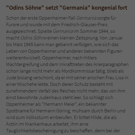
"Odins Söhne" setzt "Germania" kongenial fort
Schon der erste Oppenheimer-Fall
Germania
sorgte für
Furore und wurde mit dem Friedrich-Glauser-Preis
ausgezeichnet. Spielte
Germania
im Sommer 1944, so
macht
Odins Söhne
einen kleinen Zeitsprung. Von Januar
bis März 1945 kann man gebannt verfolgen, wie sich das
Leben von Oppenheimer und anderen bekannten Figuren
weiterentwickelt. Oppenheimer, nach Hitlers
Machtergreifung und dem Inkrafttreten des Arierparagraphen
schon lange nicht mehr als Mordkommissar tätig, blieb als
Jude bislang verschont, da er mit seiner arischen Frau Lisa in
einer Mischehe lebte. Doch deren Schutz besteht mit
zunehmendem Verfall des Reiches nicht mehr, das von ihm
einst bewohnte Judenhaus steht leer. So schlägt sich
Oppenheimer als "Hermann Meier", ein bekannter
Spottname für Hermann Göring, mühsam durch Berlin und
wird zum Volkssturm einberufen. Er bittet Hilde, die als
Ärztin im Krankenhaus arbeitet, ihm eine
Tauglichkeitsbescheinigung zu beschaffen, denn bei der