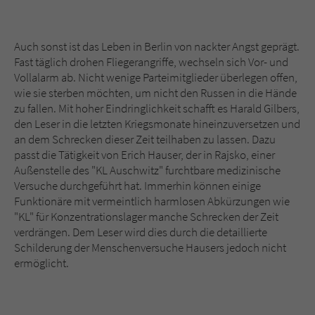
Auch sonst ist das Leben in Berlin von nackter Angst geprägt.
Fast täglich drohen Fliegerangriffe, wechseln sich Vor- und
Vollalarm ab. Nicht wenige Parteimitglieder überlegen offen,
wie sie sterben möchten, um nicht den Russen in die Hände
zu fallen. Mit hoher Eindringlichkeit schafft es Harald Gilbers,
den Leser in die letzten Kriegsmonate hineinzuversetzen und
an dem Schrecken dieser Zeit teilhaben zu lassen. Dazu
passt die Tätigkeit von Erich Hauser, der in Rajsko, einer
Außenstelle des "KL Auschwitz" furchtbare medizinische
Versuche durchgeführt hat. Immerhin können einige
Funktionäre mit vermeintlich harmlosen Abkürzungen wie
"KL" für Konzentrationslager manche Schrecken der Zeit
verdrängen. Dem Leser wird dies durch die detaillierte
Schilderung der Menschenversuche Hausers jedoch nicht
ermöglicht.