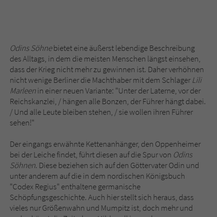
Odins Söhne
bietet eine äußerst lebendige Beschreibung
des Alltags, in dem die meisten Menschen längst einsehen,
dass der Krieg nicht mehr zu gewinnen ist. Daher verhöhnen
nicht wenige Berliner die Machthaber mit dem Schlager
Lili
Marleen
in einer neuen Variante: "Unter der Laterne, vor der
Reichskanzlei, / hängen alle Bonzen, der Führer hängt dabei.
/ Und alle Leute bleiben stehen, / sie wollen ihren Führer
sehen!"
Der eingangs erwähnte Kettenanhänger, den Oppenheimer
bei der Leiche findet, führt diesen auf die Spur von
Odins
Söhnen
. Diese beziehen sich auf den Göttervater Odin und
unter anderem auf die in dem nordischen Königsbuch
"Codex Regius" enthaltene germanische
Schöpfungsgeschichte. Auch hier stellt sich heraus, dass
vieles nur Größenwahn und Mumpitz ist, doch mehr und