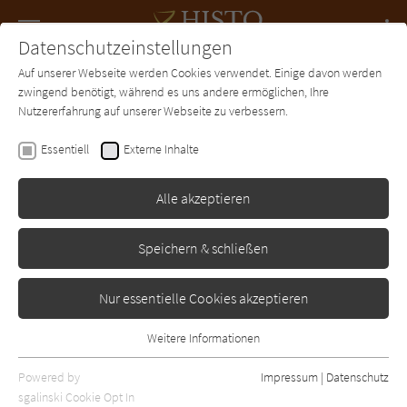
Navigation
Datenschutzeinstellungen
Couch
wechse
Auf unserer Webseite werden Cookies verwendet. Einige davon werden
Forum
Charts
Newsletter
SUCHE
zwingend benötigt, während es uns andere ermöglichen, Ihre
Nutzererfahrung auf unserer Webseite zu verbessern.
Harald Gilbers
Essentiell
Externe Inhalte
Odins Söhne
Alle akzeptieren
Droemer-Knaur
Erschienen: Januar 2015
Bibliogr. Angaben
0
Speichern & schließen
Nur essentielle Cookies akzeptieren
Weitere Informationen
Essentiell
Essentielle Cookies werden für grundlegende Funktionen der
Powered by
Impressum
|
Datenschutz
Webseite benötigt. Dadurch ist gewährleistet, dass die Webseite
sgalinski Cookie Opt In