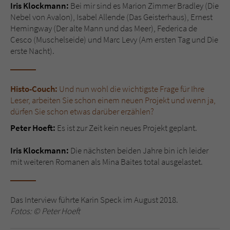
Iris Klockmann:
Bei mir sind es Marion Zimmer Bradley (Die
Nebel von Avalon), Isabel Allende (Das Geisterhaus), Ernest
Hemingway (Der alte Mann und das Meer), Federica de
Cesco (Muschelseide) und Marc Levy (Am ersten Tag und Die
erste Nacht).
Histo-Couch:
Und nun wohl die wichtigste Frage für Ihre
Leser, arbeiten Sie schon einem neuen Projekt und wenn ja,
dürfen Sie schon etwas darüber erzählen?
Peter Hoeft:
Es ist zur Zeit kein neues Projekt geplant.
Iris Klockmann:
Die nächsten beiden Jahre bin ich leider
mit weiteren Romanen als Mina Baites total ausgelastet.
Das Interview führte Karin Speck im August 2018.
Fotos: © Peter Hoeft