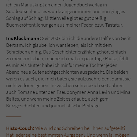
ich ein Manuskript an einen Jugendbuchverlag in
Süddeutschland, es wurde angenommen und nun ging es
Name
tx_pwcomments_ahash
Schlag auf Schlag. Mittlerweile gibt es gut dreißig
Buchveröffentlichungen aus meiner Feder, bzw. Tastatur.
Anbieter
Literatur-Couch Medien GmbH & Co. KG
Iris Klockmann:
Seit 2007 bin ich die andere Hälfte von Gerit
Laufzeit
1 Jahr
Bertram. Ich glaube, ich war sieben, als ich mit dem
Schreiben anfing. Das Geschichtenerzählen gehört einfach
Zweck
Cookie für Kommentare einzelner Buchtitel
zu meinem Leben, mache ich mal ein paar Tage Pause, fehlt
es mir. Als Mutter habe ich mir für meine Töchter jeden
Abend neue Gutenachtgeschichten ausgedacht. Die beiden
Name
fe_typo_user
waren es auch, die mich baten, sie aufzuschreiben, damit sie
nicht verloren gehen. Inzwischen schreibe ich seit Jahren
Anbieter
Literatur-Couch Medien GmbH & Co. KG
auch Romane unter den Pseudonymen Anna Levin und Mina
Baites, und wenn meine Zeit es erlaubt, auch gern
Laufzeit
Session
Kurzgeschichten und journalistische Beiträge.
Dieses Cookie gewährleistet die
Kommunikation der Webseite mit dem
Histo-Couch:
Wie wird das Schreiben bei Ihnen aufgeteilt?
Zweck
Benutzer. Es wird benötigt um z. B. den
Hat jeder seine bestimmten Aufgaben? Und wenn ja, mögen