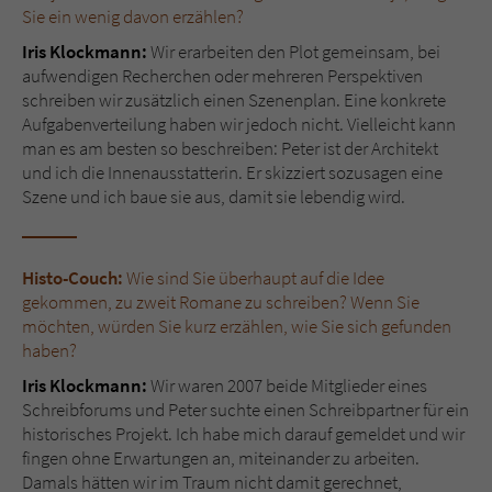
Sicherheitscode des Kontaktformulars zu
Sie ein wenig davon erzählen?
überprüfen.
Iris Klockmann:
Wir erarbeiten den Plot gemeinsam, bei
aufwendigen Recherchen oder mehreren Perspektiven
schreiben wir zusätzlich einen Szenenplan. Eine konkrete
Aufgabenverteilung haben wir jedoch nicht. Vielleicht kann
man es am besten so beschreiben: Peter ist der Architekt
und ich die Innenausstatterin. Er skizziert sozusagen eine
Szene und ich baue sie aus, damit sie lebendig wird.
Histo-Couch:
Wie sind Sie überhaupt auf die Idee
gekommen, zu zweit Romane zu schreiben? Wenn Sie
möchten, würden Sie kurz erzählen, wie Sie sich gefunden
haben?
Iris Klockmann:
Wir waren 2007 beide Mitglieder eines
Schreibforums und Peter suchte einen Schreibpartner für ein
historisches Projekt. Ich habe mich darauf gemeldet und wir
fingen ohne Erwartungen an, miteinander zu arbeiten.
Damals hätten wir im Traum nicht damit gerechnet,