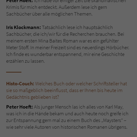
Peter Hoeft:
Ich habe vor einiger Zeit die skandinavischen
Krimis für mich entdeckt. Außerdem lese ich gern
Sachbücher über alle möglichen Themen.
Iris Klockmann:
Tatsächlich lese ich hauptsächlich
Sachbücher, die ich/wir für die Recherchen brauchen. Bei
meinem ersten Mina Baites Roman war es ein gefühlter
Meter Stoff. In meiner Freizeit sind es neuerdings Hörbücher.
Ich finde es wunderbar entspannend, mir eine Geschichte
erzählen zu lassen.
Histo-Couch:
Welches Buch oder welcher Schriftsteller hat
sie so maßgeblich beeinflusst, dass er Ihnen bis heute im
Gedächtnis geblieben ist?
Peter Hoeft:
Als junger Mensch las ich alles von Karl May,
was ich in die Hände bekam und auch heute noch greife ich
zur Entspannung gern mal zu einem Buch des „Maysters“ –
wie sehr viele Autoren von historischen Romanen übrigens.