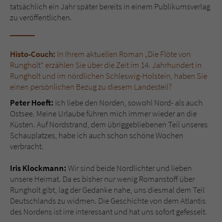
tatsächlich ein Jahr später bereits in einem Publikumsverlag
zu veröffentlichen.
Histo-Couch:
In Ihrem aktuellen Roman „Die Flöte von
Rungholt“ erzählen Sie über die Zeit im 14. Jahrhundert in
Rungholt und im nördlichen Schleswig-Holstein, haben Sie
einen persönlichen Bezug zu diesem Landesteil?
Peter Hoeft:
Ich liebe den Norden, sowohl Nord- als auch
Ostsee. Meine Urlaube führen mich immer wieder an die
Küsten. Auf Nordstrand, dem übriggebliebenen Teil unseres
Schauplatzes, habe ich auch schon schöne Wochen
verbracht.
Iris Klockmann:
Wir sind beide Nordlichter und lieben
unsere Heimat. Da es bisher nur wenig Romanstoff über
Rungholt gibt, lag der Gedanke nahe, uns diesmal dem Teil
Deutschlands zu widmen. Die Geschichte von dem Atlantis
des Nordens ist irre interessant und hat uns sofort gefesselt.