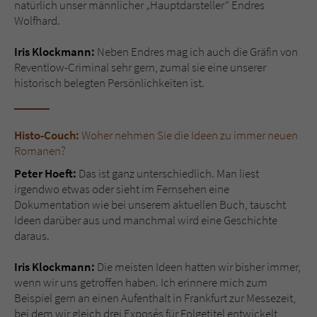
natürlich unser männlicher „Hauptdarsteller“ Endres
Wolfhard.
Iris Klockmann:
Neben Endres mag ich auch die Gräfin von
Reventlow-Criminal sehr gern, zumal sie eine unserer
historisch belegten Persönlichkeiten ist.
Histo-Couch:
Woher nehmen Sie die Ideen zu immer neuen
Romanen?
Peter Hoeft:
Das ist ganz unterschiedlich. Man liest
irgendwo etwas oder sieht im Fernsehen eine
Dokumentation wie bei unserem aktuellen Buch, tauscht
Ideen darüber aus und manchmal wird eine Geschichte
daraus.
Iris Klockmann:
Die meisten Ideen hatten wir bisher immer,
wenn wir uns getroffen haben. Ich erinnere mich zum
Beispiel gern an einen Aufenthalt in Frankfurt zur Messezeit,
bei dem wir gleich drei Exposés für Folgetitel entwickelt