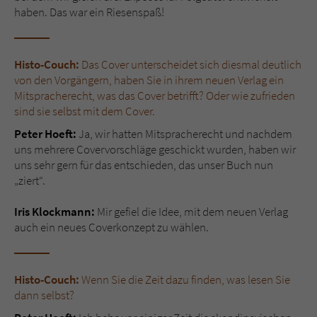
haben. Das war ein Riesenspaß!
Histo-Couch:
Das Cover unterscheidet sich diesmal deutlich
von den Vorgängern, haben Sie in ihrem neuen Verlag ein
Mitspracherecht, was das Cover betrifft? Oder wie zufrieden
sind sie selbst mit dem Cover.
Peter Hoeft:
Ja, wir hatten Mitspracherecht und nachdem
uns mehrere Covervorschläge geschickt wurden, haben wir
uns sehr gern für das entschieden, das unser Buch nun
„ziert“.
Iris Klockmann:
Mir gefiel die Idee, mit dem neuen Verlag
auch ein neues Coverkonzept zu wählen.
Histo-Couch:
Wenn Sie die Zeit dazu finden, was lesen Sie
dann selbst?