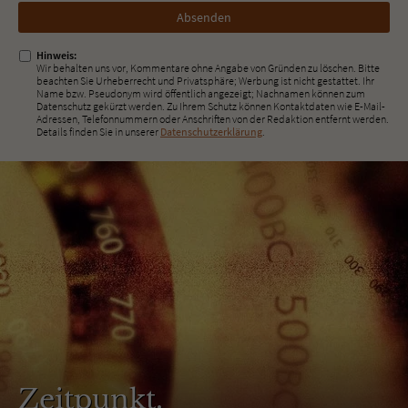
Nicht
ausfüllen!
Hinweis:
Wir behalten uns vor, Kommentare ohne Angabe von Gründen zu löschen. Bitte
beachten Sie Urheberrecht und Privatsphäre; Werbung ist nicht gestattet. Ihr
Name bzw. Pseudonym wird öffentlich angezeigt; Nachnamen können zum
Datenschutz gekürzt werden. Zu Ihrem Schutz können Kontaktdaten wie E-Mail-
Adressen, Telefonnummern oder Anschriften von der Redaktion entfernt werden.
Details finden Sie in unserer
Datenschutzerklärung
.
Zeitpunkt.