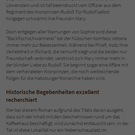
Löwenstein und ist tief beeindruckt vom Offizier aus dem
Regiment des Kronprinzen Rudolf. Für Rudolf selbst
hingegen schwärmt ihre Freundin Mary.
Doch entgegen aller Warnungen von Sophie wird diese
"Backfischschwärmerei" bei der hübschen Komtess Vetsera
immer mehr zur Besessenheit. Während bei Phiefi, trotz ihrer
Verliebtheit in Richard, die Vernunft siegt und die beiden nur
Freundschaft verbindet, verstrickt sich Mary immer mehr in
der blinden Liebe zu Rudolf. Sie beginnt sogar eine Affäre mit
dem verheirateten Kronprinzen, die noch weitreichende
Folgen für die Habsburger Monarchie haben wird.
Historische Begebenheiten exzellent
recherchiert
Wer bei diesem Roman aufgrund des Titels davon ausgeht,
dass sich der Inhalt mit den Geschehnissen rund um das
Kaffeehaus beschäftigt, wird zunächst enttäuscht sein. In der
Tat ist diese Lokalität nur ein Nebenschauplatz im