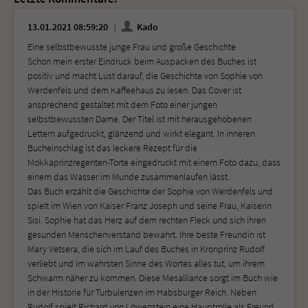
13.01.2021 08:59:20
Kado
Eine selbstbewusste junge Frau und große Geschichte
Schon mein erster Eindruck beim Auspacken des Buches ist
positiv und macht Lust darauf, die Geschichte von Sophie von
Werdenfels und dem Kaffeehaus zu lesen. Das Cover ist
ansprechend gestaltet mit dem Foto einer jungen
selbstbewussten Dame. Der Titel ist mit herausgehobenen
Lettern aufgedruckt, glänzend und wirkt elegant. In inneren
Bucheinschlag ist das leckere Rezept für die
Mokkaprinzregenten-Torte eingedruckt mit einem Foto dazu, dass
einem das Wasser im Munde zusammenlaufen lässt.
Das Buch erzählt die Geschichte der Sophie von Werdenfels und
spielt im Wien von Kaiser Franz Joseph und seine Frau, Kaiserin
Sisi. Sophie hat das Herz auf dem rechten Fleck und sich ihren
gesunden Menschenverstand bewahrt. Ihre beste Freundin ist
Mary Vetsera, die sich im Lauf des Buches in Kronprinz Rudolf
verliebt und im wahrsten Sinne des Wortes alles tut, um ihrem
Schwarm näher zu kommen. Diese Mesalliance sorgt im Buch wie
in der Historie für Turbulenzen im Habsburger Reich. Neben
Rudolf spielt Richard von Löwenstein eine Hauptrolle als Freund