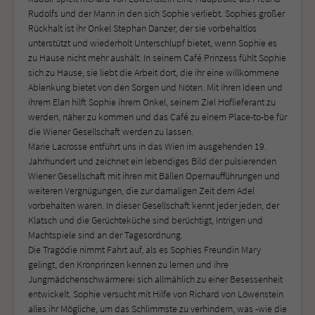
Rudolfs und der Mann in den sich Sophie verliebt. Sophies großer
Rückhalt ist ihr Onkel Stephan Danzer, der sie vorbehaltlos
unterstützt und wiederholt Unterschlupf bietet, wenn Sophie es
zu Hause nicht mehr aushält. In seinem Café Prinzess fühlt Sophie
sich zu Hause, sie liebt die Arbeit dort, die ihr eine willkommene
Ablenkung bietet von den Sorgen und Nöten. Mit ihren Ideen und
ihrem Elan hilft Sophie ihrem Onkel, seinem Ziel Hoflieferant zu
werden, näher zu kommen und das Café zu einem Place-to-be für
die Wiener Gesellschaft werden zu lassen.
Marie Lacrosse entführt uns in das Wien im ausgehenden 19.
Jahrhundert und zeichnet ein lebendiges Bild der pulsierenden
Wiener Gesellschaft mit ihren mit Bällen Opernaufführungen und
weiteren Vergnügungen, die zur damaligen Zeit dem Adel
vorbehalten waren. In dieser Gesellschaft kennt jeder jeden, der
Klatsch und die Gerüchteküche sind berüchtigt, Intrigen und
Machtspiele sind an der Tagesordnung.
Die Tragödie nimmt Fahrt auf, als es Sophies Freundin Mary
gelingt, den Kronprinzen kennen zu lernen und ihre
Jungmädchenschwärmerei sich allmählich zu einer Besessenheit
entwickelt. Sophie versucht mit Hilfe von Richard von Löwenstein
alles ihr Mögliche, um das Schlimmste zu verhindern, was -wie die