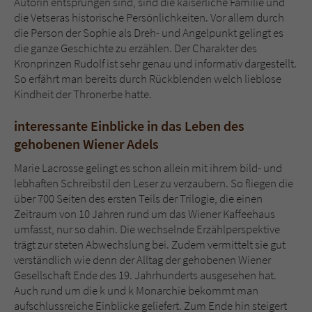
Autorin entsprungen sind, sind die kaiserliche Familie und
die Vetseras historische Persönlichkeiten. Vor allem durch
die Person der Sophie als Dreh- und Angelpunkt gelingt es
die ganze Geschichte zu erzählen. Der Charakter des
Kronprinzen Rudolf ist sehr genau und informativ dargestellt.
So erfährt man bereits durch Rückblenden welch lieblose
Kindheit der Thronerbe hatte.
interessante Einblicke in das Leben des
gehobenen Wiener Adels
Marie Lacrosse gelingt es schon allein mit ihrem bild- und
lebhaften Schreibstil den Leser zu verzaubern. So fliegen die
über 700 Seiten des ersten Teils der Trilogie, die einen
Zeitraum von 10 Jahren rund um das Wiener Kaffeehaus
umfasst, nur so dahin. Die wechselnde Erzählperspektive
trägt zur steten Abwechslung bei. Zudem vermittelt sie gut
verständlich wie denn der Alltag der gehobenen Wiener
Gesellschaft Ende des 19. Jahrhunderts ausgesehen hat.
Auch rund um die k und k Monarchie bekommt man
aufschlussreiche Einblicke geliefert. Zum Ende hin steigert