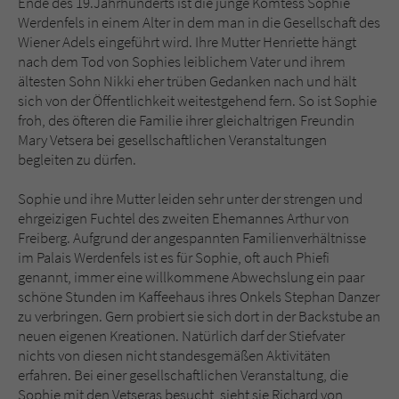
Ende des 19.Jahrhunderts ist die junge Komtess Sophie
Sicherheitscode des Kontaktformulars zu
Werdenfels in einem Alter in dem man in die Gesellschaft des
überprüfen.
Wiener Adels eingeführt wird. Ihre Mutter Henriette hängt
nach dem Tod von Sophies leiblichem Vater und ihrem
ältesten Sohn Nikki eher trüben Gedanken nach und hält
sich von der Öffentlichkeit weitestgehend fern. So ist Sophie
froh, des öfteren die Familie ihrer gleichaltrigen Freundin
Mary Vetsera bei gesellschaftlichen Veranstaltungen
begleiten zu dürfen.
Sophie und ihre Mutter leiden sehr unter der strengen und
ehrgeizigen Fuchtel des zweiten Ehemannes Arthur von
Freiberg. Aufgrund der angespannten Familienverhältnisse
im Palais Werdenfels ist es für Sophie, oft auch Phiefi
genannt, immer eine willkommene Abwechslung ein paar
schöne Stunden im Kaffeehaus ihres Onkels Stephan Danzer
zu verbringen. Gern probiert sie sich dort in der Backstube an
neuen eigenen Kreationen. Natürlich darf der Stiefvater
nichts von diesen nicht standesgemäßen Aktivitäten
erfahren. Bei einer gesellschaftlichen Veranstaltung, die
Sophie mit den Vetseras besucht, sieht sie Richard von