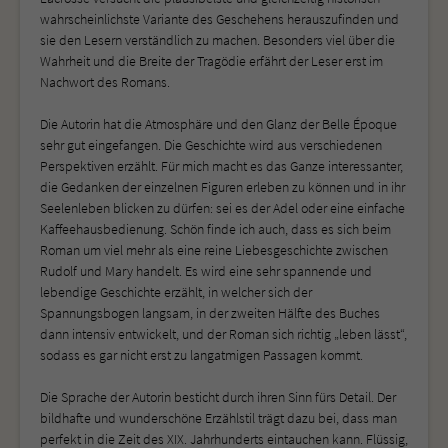
wahrscheinlichste Variante des Geschehens herauszufinden und
sie den Lesern verständlich zu machen. Besonders viel über die
Wahrheit und die Breite der Tragödie erfährt der Leser erst im
Nachwort des Romans.
Die Autorin hat die Atmosphäre und den Glanz der Belle Époque
sehr gut eingefangen. Die Geschichte wird aus verschiedenen
Perspektiven erzählt. Für mich macht es das Ganze interessanter,
die Gedanken der einzelnen Figuren erleben zu können und in ihr
Seelenleben blicken zu dürfen: sei es der Adel oder eine einfache
Kaffeehausbedienung. Schön finde ich auch, dass es sich beim
Roman um viel mehr als eine reine Liebesgeschichte zwischen
Rudolf und Mary handelt. Es wird eine sehr spannende und
lebendige Geschichte erzählt, in welcher sich der
Spannungsbogen langsam, in der zweiten Hälfte des Buches
dann intensiv entwickelt, und der Roman sich richtig „leben lässt“,
sodass es gar nicht erst zu langatmigen Passagen kommt.
Die Sprache der Autorin besticht durch ihren Sinn fürs Detail. Der
bildhafte und wunderschöne Erzählstil trägt dazu bei, dass man
perfekt in die Zeit des XIX. Jahrhunderts eintauchen kann. Flüssig,