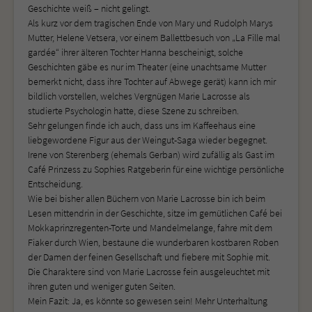
Geschichte weiß – nicht gelingt.
Als kurz vor dem tragischen Ende von Mary und Rudolph Marys
Mutter, Helene Vetsera, vor einem Ballettbesuch von „La Fille mal
gardée“ ihrer älteren Tochter Hanna bescheinigt, solche
Geschichten gäbe es nur im Theater (eine unachtsame Mutter
bemerkt nicht, dass ihre Tochter auf Abwege gerät) kann ich mir
bildlich vorstellen, welches Vergnügen Marie Lacrosse als
studierte Psychologin hatte, diese Szene zu schreiben.
Sehr gelungen finde ich auch, dass uns im Kaffeehaus eine
liebgewordene Figur aus der Weingut-Saga wieder begegnet.
Irene von Sterenberg (ehemals Gerban) wird zufällig als Gast im
Café Prinzess zu Sophies Ratgeberin für eine wichtige persönliche
Entscheidung.
Wie bei bisher allen Büchern von Marie Lacrosse bin ich beim
Lesen mittendrin in der Geschichte, sitze im gemütlichen Café bei
Mokkaprinzregenten-Torte und Mandelmelange, fahre mit dem
Fiaker durch Wien, bestaune die wunderbaren kostbaren Roben
der Damen der feinen Gesellschaft und fiebere mit Sophie mit.
Die Charaktere sind von Marie Lacrosse fein ausgeleuchtet mit
ihren guten und weniger guten Seiten.
Mein Fazit: Ja, es könnte so gewesen sein! Mehr Unterhaltung