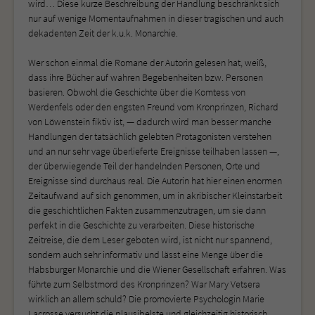
wird… Diese kurze Beschreibung der Handlung beschränkt sich
nur auf wenige Momentaufnahmen in dieser tragischen und auch
dekadenten Zeit der k.u.k. Monarchie.
Wer schon einmal die Romane der Autorin gelesen hat, weiß,
dass ihre Bücher auf wahren Begebenheiten bzw. Personen
basieren. Obwohl die Geschichte über die Komtess von
Werdenfels oder den engsten Freund vom Kronprinzen, Richard
von Löwenstein fiktiv ist, — dadurch wird man besser manche
Handlungen der tatsächlich gelebten Protagonisten verstehen
und an nur sehr vage überlieferte Ereignisse teilhaben lassen —,
der überwiegende Teil der handelnden Personen, Orte und
Ereignisse sind durchaus real. Die Autorin hat hier einen enormen
Zeitaufwand auf sich genommen, um in akribischer Kleinstarbeit
die geschichtlichen Fakten zusammenzutragen, um sie dann
perfekt in die Geschichte zu verarbeiten. Diese historische
Zeitreise, die dem Leser geboten wird, ist nicht nur spannend,
sondern auch sehr informativ und lässt eine Menge über die
Habsburger Monarchie und die Wiener Gesellschaft erfahren. Was
führte zum Selbstmord des Kronprinzen? War Mary Vetsera
wirklich an allem schuld? Die promovierte Psychologin Marie
Lacrosse versucht die plausibelste und gleichzeitig historisch