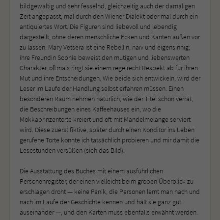
bildgewaltig und sehr fesselnd, gleichzeitig auch der damaligen
Zeit angepasst; mal durch den Wiener Dialekt oder mal durch ein
antiquiertes Wort. Die Figuren sind liebevoll und lebendig
dargestellt, ohne deren menschliche Ecken und Kanten außen vor
zu lassen. Mary Vetsera ist eine Rebellin, naiv und eigensinnig;
ihre Freundin Sophie beweist den mutigen und liebenswerten
Charakter, oftmals ringt sie einem regelrecht Respekt ab für ihren
Mut und ihre Entscheidungen. Wie beide sich entwickeln, wird der
Leser im Laufe der Handlung selbst erfahren müssen. Einen
besonderen Raum nehmen natürlich, wie der Titel schon verrät,
die Beschreibungen eines Kaffeehauses ein, wo die
Mokkaprinzentorte kreiert und oft mit Mandelmelange serviert
wird. Diese zuerst fiktive, später durch einen Konditor ins Leben
gerufene Torte konnte ich tatsächlich probieren und mir damit die
Lesestunden versüßen (sieh das Bild).
Die Ausstattung des Buches mit einem ausführlichen
Personenregister, der einen vielleicht beim groben Überblick zu
erschlagen droht — keine Panik, die Personen lernt man nach und
nach im Laufe der Geschichte kennen und hält sie ganz gut
auseinander —, und den Karten muss ebenfalls erwähnt werden.