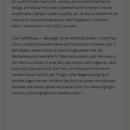
Ein ausführliches Nachwort, welches die fundierte Recherche
belegt, ein Glossar mit vielen österreichischen Wörtern und die
empfohlene Literatur runden das Bild ab. Als Bonus bekommt der
Leser auch das erste Kapitel aus dem Folgeband »Falscher
Glanz« (erscheint im April 2021) zu lesen.
»Das Kaffeehaus — Bewegte Jahre« erhält Bestnoten in dem fast
schon unüberschaubaren Genre der historischen Romane, das in
den letzten Jahren enorm an Gewicht gewonnen hat. Die
Bestsellerautorin versteht ihr Talent einzusetzen und ihre Leser in
den Bann zu ziehen, in eine Zeit, die damals sehr ungewiss, aber
auch sehr spannend war. Die Fans von historischen Romanen
werden diesen Auftakt der Trilogie voller Begeisterung kaum
beiseite legen können. Ich fand das Buch als einen der stärksten
Romane, die diesen Jahres erschienen sind. Ein Jahreshighlight,
welches unbedingt gelesen werden sollte!!!