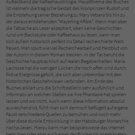
Auftaktband der Kaffeehaustrilogie. Hauptthema des Buches
ist vielmehr die tragische Gestalt des Kronprinzen Rudolf und
die Entstehung seiner Beziehung zu Mary Vetsera bis hin zu
der daraus entstehenden "Mayerling Affäre". Wenn man aber
die Tatsache als Leser akzeptiert, eben keine Geschichten
rund um Backstube oder Kaffeehaus zu lesen, kann man
sich auf ein historisch perfekt ins Detail recherchierte Werk
freuen. Man spürt wie viel Recherchearbeit und Herzblut von
der Autorin in diesem Roman stecken. In der Tat beruht die
Geschichte hauptsächlich auf realen Begebenheiten. Marie
Lacrosse hat die wenigen Lücken die noch offen sind durch
fiktive Ereignisse gefüllt, die sich aber untrennbar mit den
historischen Geschehnissen verbinden. Am Ende des
Buches erklärt uns die Schriftstellerin sehr ausführlich und
informativ an welchen Stellen sie ihre Phantasie hat spielen
lassen und wo nicht. Auch wenn diese Information absolut
ausreichend ist, fühlt man sich dennoch beflügelt auf eigene
Faust verschiedene Quellen zu bemühen und noch mehr
über diese dunkle Entwicklung in der Habsburger Monarchie
nachzulesen. Hierzu kann man beispielsweise das Internet
bemühen oder aber auch eines der Bücher im angehängten