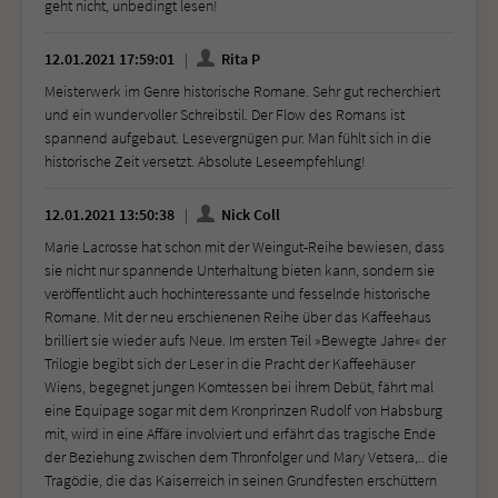
geht nicht, unbedingt lesen!
12.01.2021 17:59:01
Rita P
Meisterwerk im Genre historische Romane. Sehr gut recherchiert
und ein wundervoller Schreibstil. Der Flow des Romans ist
spannend aufgebaut. Lesevergnügen pur. Man fühlt sich in die
historische Zeit versetzt. Absolute Leseempfehlung!
12.01.2021 13:50:38
Nick Coll
Marie Lacrosse hat schon mit der Weingut-Reihe bewiesen, dass
sie nicht nur spannende Unterhaltung bieten kann, sondern sie
veröffentlicht auch hochinteressante und fesselnde historische
Romane. Mit der neu erschienenen Reihe über das Kaffeehaus
brilliert sie wieder aufs Neue. Im ersten Teil »Bewegte Jahre« der
Trilogie begibt sich der Leser in die Pracht der Kaffeehäuser
Wiens, begegnet jungen Komtessen bei ihrem Debüt, fährt mal
eine Equipage sogar mit dem Kronprinzen Rudolf von Habsburg
mit, wird in eine Affäre involviert und erfährt das tragische Ende
der Beziehung zwischen dem Thronfolger und Mary Vetsera,.. die
Tragödie, die das Kaiserreich in seinen Grundfesten erschüttern