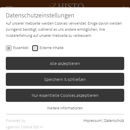
Navigation
Datenschutzeinstellungen
Couch
wechse
Auf unserer Webseite werden Cookies verwendet. Einige davon werden
Forum
Charts
Newsletter
SUCHE
zwingend benötigt, während es uns andere ermöglichen, Ihre
Nutzererfahrung auf unserer Webseite zu verbessern.
Marie Lacrosse
Essentiell
Externe Inhalte
Das Kaffeehaus - Bd.1:
Bewegte Jahre
Alle akzeptieren
Goldmann
Erschienen: September 2020
3
Speichern & schließen
Nur essentielle Cookies akzeptieren
Weitere Informationen
Essentiell
Essentielle Cookies werden für grundlegende Funktionen der
Powered by
Impressum
|
Datenschutz
Webseite benötigt. Dadurch ist gewährleistet, dass die Webseite
sgalinski Cookie Opt In