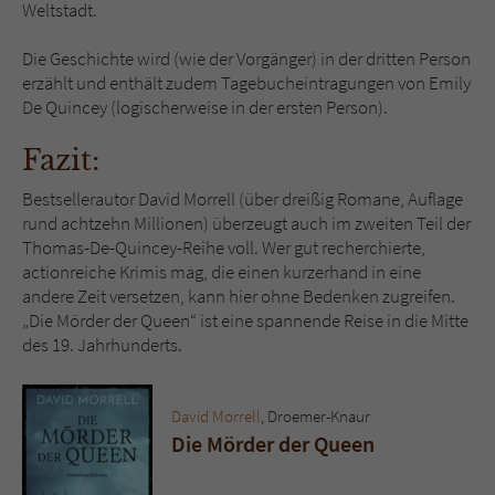
Weltstadt.
Die Geschichte wird (wie der Vorgänger) in der dritten Person
erzählt und enthält zudem Tagebucheintragungen von Emily
De Quincey (logischerweise in der ersten Person).
Fazit:
Bestsellerautor David Morrell (über dreißig Romane, Auflage
rund achtzehn Millionen) überzeugt auch im zweiten Teil der
Thomas-De-Quincey-Reihe voll. Wer gut recherchierte,
actionreiche Krimis mag, die einen kurzerhand in eine
andere Zeit versetzen, kann hier ohne Bedenken zugreifen.
„Die Mörder der Queen“ ist eine spannende Reise in die Mitte
des 19. Jahrhunderts.
David Morrell
, Droemer-Knaur
Die Mörder der Queen