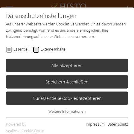
Navigation
Datenschutzeinstellungen
Couch
wechse
Auf unserer Webseite werden Cookies verwendet. Einige davon werden
Forum
Charts
Newsletter
SUCHE
zwingend benötigt, während es uns andere ermöglichen, Ihre
Nutzererfahrung auf unserer Webseite zu verbessern.
David Morrell
Essentiell
Externe Inhalte
Die Mörder der Queen
Alle akzeptieren
Droemer-Knaur
Erschienen: Oktober 2019
Bibliogr. Angaben
1
Speichern & schließen
Nur essentielle Cookies akzeptieren
Weitere Informationen
Essentiell
Essentielle Cookies werden für grundlegende Funktionen der
Powered by
Impressum
|
Datenschutz
Webseite benötigt. Dadurch ist gewährleistet, dass die Webseite
sgalinski Cookie Opt In