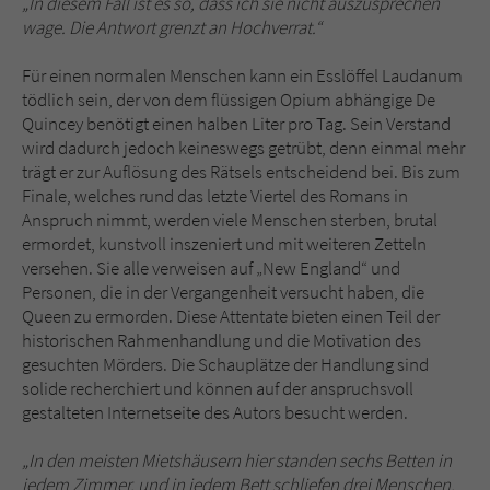
„In diesem Fall ist es so, dass ich sie nicht auszusprechen
wage. Die Antwort grenzt an Hochverrat.“
Für einen normalen Menschen kann ein Esslöffel Laudanum
tödlich sein, der von dem flüssigen Opium abhängige De
Quincey benötigt einen halben Liter pro Tag. Sein Verstand
wird dadurch jedoch keineswegs getrübt, denn einmal mehr
trägt er zur Auflösung des Rätsels entscheidend bei. Bis zum
Finale, welches rund das letzte Viertel des Romans in
Anspruch nimmt, werden viele Menschen sterben, brutal
ermordet, kunstvoll inszeniert und mit weiteren Zetteln
versehen. Sie alle verweisen auf „New England“ und
Personen, die in der Vergangenheit versucht haben, die
Queen zu ermorden. Diese Attentate bieten einen Teil der
historischen Rahmenhandlung und die Motivation des
gesuchten Mörders. Die Schauplätze der Handlung sind
solide recherchiert und können auf der anspruchsvoll
gestalteten Internetseite des Autors besucht werden.
„In den meisten Mietshäusern hier standen sechs Betten in
jedem Zimmer, und in jedem Bett schliefen drei Menschen,