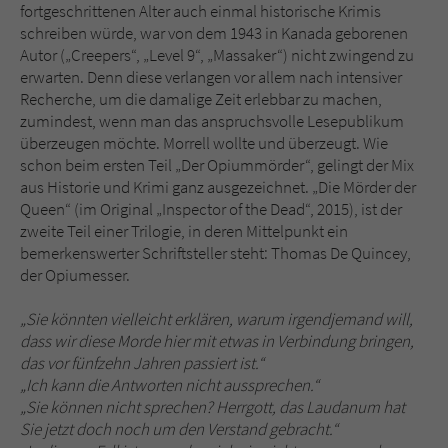
fortgeschrittenen Alter auch einmal historische Krimis
schreiben würde, war von dem 1943 in Kanada geborenen
Autor („Creepers“, „Level 9“, „Massaker“) nicht zwingend zu
erwarten. Denn diese verlangen vor allem nach intensiver
Recherche, um die damalige Zeit erlebbar zu machen,
zumindest, wenn man das anspruchsvolle Lesepublikum
überzeugen möchte. Morrell wollte und überzeugt. Wie
schon beim ersten Teil „Der Opiummörder“, gelingt der Mix
aus Historie und Krimi ganz ausgezeichnet. „Die Mörder der
Queen“ (im Original „Inspector of the Dead“, 2015), ist der
zweite Teil einer Trilogie, in deren Mittelpunkt ein
bemerkenswerter Schriftsteller steht: Thomas De Quincey,
der Opiumesser.
„Sie könnten vielleicht erklären, warum irgendjemand will,
dass wir diese Morde hier mit etwas in Verbindung bringen,
das vor fünfzehn Jahren passiert ist.“
„Ich kann die Antworten nicht aussprechen.“
„Sie können nicht sprechen? Herrgott, das Laudanum hat
Sie jetzt doch noch um den Verstand gebracht.“