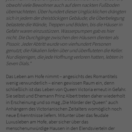
obwohl viele Bewohner auch auf dem nackten Fußboden
übernachteten. Über hundert dieser Unglücklichen drängten
sich in jedem der dreistöckigen Gebäude; die Überbelegung
belastete die Wände, Treppen und Böden, bis die Häuser in
Gefahr waren einzustürzen. Wasserpumpen gab es hier
nicht. Die Durchgänge zwischen den Häusern dienten als
Pissoir. Jeder Abtritt wurde von vierhundert Personen
genutzt; die Fäkalien liefen über und überfluteten die Keller.
Nur diejenigen, die jede Hoffnung verloren hatten, lebten in
Seven Dials.“
Das Leben am Hofe nimmt – angesichts des Romantitels
wenig verwunderlich – einen gewissen Raum ein, denn
schließlich ist das Leben von Queen Victoria erneut in Gefahr.
Sie selbst und Ehemann Prinz Albert treten daher wiederholt
in Erscheinung und so mag „Die Mörder der Queen“ auch
Anhängern des Victorianischen Zeitalters womöglich noch
neue Erkenntnisse liefern. Mitunter über das feudale
Luxusleben am Hofe, aber sicher über das
menschenunwürdige Hausen in den Elendsvierteln der