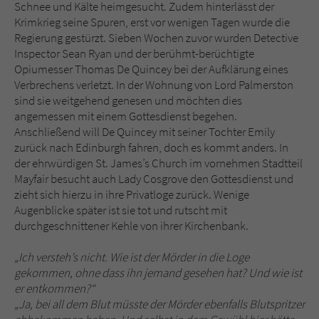
Sicherheitscode des Kontaktformulars zu
Schnee und Kälte heimgesucht. Zudem hinterlässt der
überprüfen.
Krimkrieg seine Spuren, erst vor wenigen Tagen wurde die
Regierung gestürzt. Sieben Wochen zuvor wurden Detective
Inspector Sean Ryan und der berühmt-berüchtigte
Opiumesser Thomas De Quincey bei der Aufklärung eines
Verbrechens verletzt. In der Wohnung von Lord Palmerston
sind sie weitgehend genesen und möchten dies
angemessen mit einem Gottesdienst begehen.
Anschließend will De Quincey mit seiner Tochter Emily
zurück nach Edinburgh fahren, doch es kommt anders. In
der ehrwürdigen St. James’s Church im vornehmen Stadtteil
Mayfair besucht auch Lady Cosgrove den Gottesdienst und
zieht sich hierzu in ihre Privatloge zurück. Wenige
Augenblicke später ist sie tot und rutscht mit
durchgeschnittener Kehle von ihrer Kirchenbank.
„Ich versteh’s nicht. Wie ist der Mörder in die Loge
gekommen, ohne dass ihn jemand gesehen hat? Und wie ist
er entkommen?“
„Ja, bei all dem Blut müsste der Mörder ebenfalls Blutspritzer