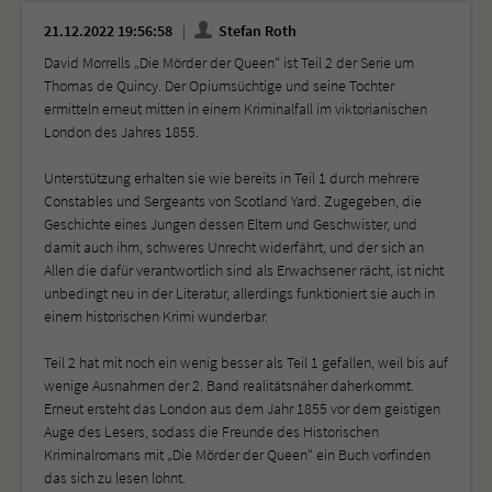
21.12.2022 19:56:58
Stefan Roth
David Morrells „Die Mörder der Queen“ ist Teil 2 der Serie um
Thomas de Quincy. Der Opiumsüchtige und seine Tochter
ermitteln erneut mitten in einem Kriminalfall im viktorianischen
London des Jahres 1855.
Unterstützung erhalten sie wie bereits in Teil 1 durch mehrere
Constables und Sergeants von Scotland Yard. Zugegeben, die
Geschichte eines Jungen dessen Eltern und Geschwister, und
damit auch ihm, schweres Unrecht widerfährt, und der sich an
Allen die dafür verantwortlich sind als Erwachsener rächt, ist nicht
unbedingt neu in der Literatur, allerdings funktioniert sie auch in
einem historischen Krimi wunderbar.
Teil 2 hat mit noch ein wenig besser als Teil 1 gefallen, weil bis auf
wenige Ausnahmen der 2. Band realitätsnäher daherkommt.
Erneut ersteht das London aus dem Jahr 1855 vor dem geistigen
Auge des Lesers, sodass die Freunde des Historischen
Kriminalromans mit „Die Mörder der Queen“ ein Buch vorfinden
das sich zu lesen lohnt.