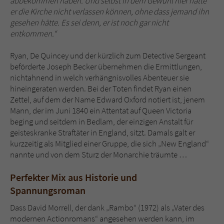
abbekommen haben. Und selbst in dem Gewühl hier hätte
er die Kirche nicht verlassen können, ohne dass jemand ihn
gesehen hätte. Es sei denn, er ist noch gar nicht
entkommen.“
Ryan, De Quincey und der kürzlich zum Detective Sergeant
beförderte Joseph Becker übernehmen die Ermittlungen,
nichtahnend in welch verhängnisvolles Abenteuer sie
hineingeraten werden. Bei der Toten findet Ryan einen
Zettel, auf dem der Name Edward Oxford notiert ist, jenem
Mann, der im Juni 1840 ein Attentat auf Queen Victoria
beging und seitdem in Bedlam, der einzigen Anstalt für
geisteskranke Straftäter in England, sitzt. Damals galt er
kurzzeitig als Mitglied einer Gruppe, die sich „New England“
nannte und von dem Sturz der Monarchie träumte …
Perfekter Mix aus Historie und
Spannungsroman
Dass David Morrell, der dank „Rambo“ (1972) als „Vater des
modernen Actionromans“ angesehen werden kann, im