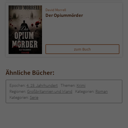
David Morrell
Der Opiummörder
zum Buch
Ähnliche Bücher:
Epochen:
4. 19. Jahrhundert
Themen:
Krimi
Regionen:
Großbritannien und Irland
Kategorien:
Roman
Kategorien:
Serie