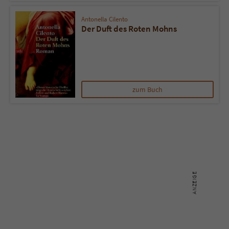
Antonella Cilento
Name
tx_pwcomments_ahash
Der Duft des Roten Mohns
Anbieter
Literatur-Couch Medien GmbH & Co. KG
Laufzeit
1 Jahr
zum Buch
Zweck
Cookie für Kommentare einzelner Buchtitel
Name
fe_typo_user
Anbieter
Literatur-Couch Medien GmbH & Co. KG
Laufzeit
Session
Dieses Cookie gewährleistet die
Kommunikation der Webseite mit dem
Zweck
Benutzer. Es wird benötigt um z. B. den