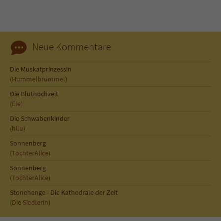
Sicherheitscode des Kontaktformulars zu
überprüfen.
Neue Kommentare
Die Muskatprinzessin
(Hummelbrummel)
Die Bluthochzeit
(Ele)
Die Schwabenkinder
(hilu)
Sonnenberg
(TochterAlice)
Sonnenberg
(TochterAlice)
Stonehenge - Die Kathedrale der Zeit
(Die Siedlerin)