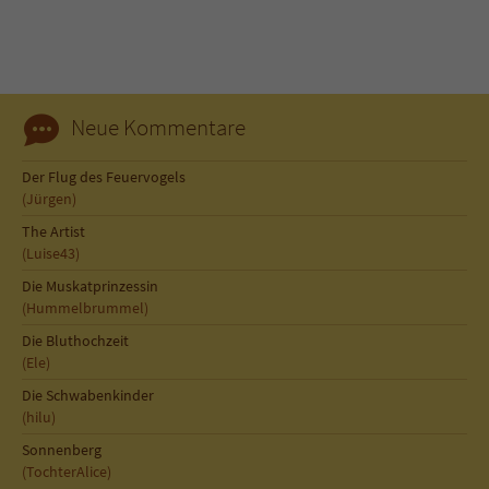
Sicherheitscode des Kontaktformulars zu
überprüfen.
Neue Kommentare
Der Flug des Feuervogels
(Jürgen)
The Artist
(Luise43)
Die Muskatprinzessin
(Hummelbrummel)
Die Bluthochzeit
(Ele)
Die Schwabenkinder
(hilu)
Sonnenberg
(TochterAlice)