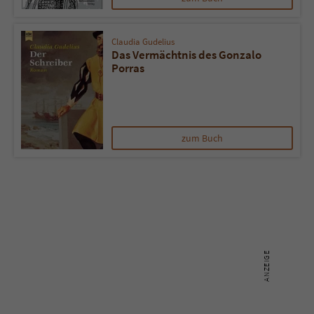
Name
tx_pwcomments_ahash
Claudia Gudelius
Das Vermächtnis des Gonzalo
Anbieter
Literatur-Couch Medien GmbH & Co. KG
Porras
Laufzeit
1 Jahr
Zweck
Cookie für Kommentare einzelner Buchtitel
zum Buch
Name
fe_typo_user
Anbieter
Literatur-Couch Medien GmbH & Co. KG
Laufzeit
Session
Dieses Cookie gewährleistet die
Kommunikation der Webseite mit dem
Zweck
Benutzer. Es wird benötigt um z. B. den