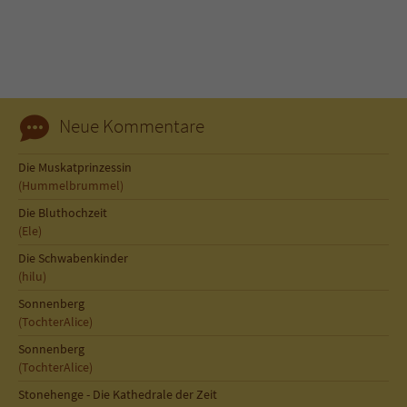
Sicherheitscode des Kontaktformulars zu
überprüfen.
Neue Kommentare
Die Muskatprinzessin
(Hummelbrummel)
Die Bluthochzeit
(Ele)
Die Schwabenkinder
(hilu)
Sonnenberg
(TochterAlice)
Sonnenberg
(TochterAlice)
Stonehenge - Die Kathedrale der Zeit