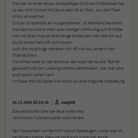
Was bei mir einen etwas zwiespältigen Eindruck hinterlassen hat ,
ist das mich Duncan McCallum sehr oft an Shan , aus den Tibet-
Krimis erinnert hat .
Duncan ist ebenfalls ein Ausgestoßener , ist ebenfalls Deportiert
und ebenso wird er mehr oder weniger unfreiwillig zum Ermittler
und wie Shan muss er eine Menge einstecken weil viele ihm auf
Grund seiner Herkunft nicht trauen .
Auch die Häuptlinge verhalten sich oft wie die Lamas in den
Tibet-Büchern .
Manchmal hatte ich den Eindruck der Autor hat nur die "Bühne"
getauscht und sein Lieblingsschema beibehalten , was man aber
auch positiv sehen kann .
Ich freue mich auf jeden Fall schon auf eine mögliche Fortsetzung
.
24.11.2009 20:19:18
swigl88
Eine Geschichte über die neue weite Welt.
Verschieden Kulturen prallen aufeinander.
Der Klappentext konnte mich vollauf überzeugen, wobei dies im
nachhinein meiner Meinung nach auch schon das einzig