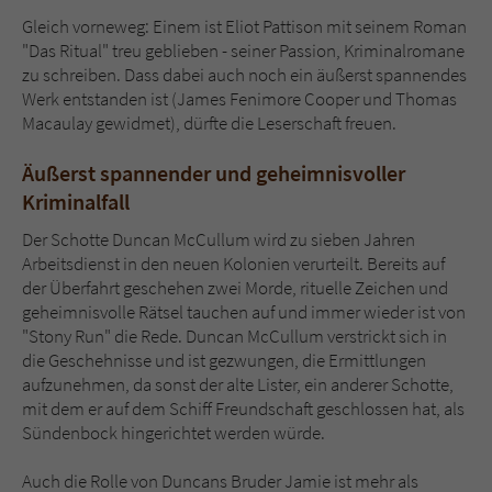
Gleich vorneweg: Einem ist Eliot Pattison mit seinem Roman
"Das Ritual" treu geblieben - seiner Passion, Kriminalromane
zu schreiben. Dass dabei auch noch ein äußerst spannendes
Werk entstanden ist (James Fenimore Cooper und Thomas
Macaulay gewidmet), dürfte die Leserschaft freuen.
Äußerst spannender und geheimnisvoller
Kriminalfall
Der Schotte Duncan McCullum wird zu sieben Jahren
Arbeitsdienst in den neuen Kolonien verurteilt. Bereits auf
der Überfahrt geschehen zwei Morde, rituelle Zeichen und
geheimnisvolle Rätsel tauchen auf und immer wieder ist von
"Stony Run" die Rede. Duncan McCullum verstrickt sich in
die Geschehnisse und ist gezwungen, die Ermittlungen
aufzunehmen, da sonst der alte Lister, ein anderer Schotte,
mit dem er auf dem Schiff Freundschaft geschlossen hat, als
Sündenbock hingerichtet werden würde.
Auch die Rolle von Duncans Bruder Jamie ist mehr als