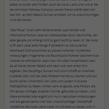
dabei zwischen alle Fronten, auch als sie an Land sind und er bei
der ominösen Ramsey Company seinen Dienst antritt setzt sich
das fort. Je mehr Details Duncan ermittelt, um so undurchsichtiger
wird das Ganze.
"Das Ritual" ist ein sehr lohnenswerter, spannender und
informativer Roman über ein interessantes Stück Geschichte, der
aber gerade am Anfang nicht so ganz leicht zu lesen ist. Der Autor
wirft dem Leser jede Menge Puzzleteile vor, die zunächst
überhaupt nicht zusammen zu passen scheinen. Mysteriöse
Andeutungen, Fragmente und Bruchstücke früherer Geschehnisse
machen es erforderlich, dass man mit voller Konzentration liest,
da all diese kleinen Details erst nach und nach einen Sinn
ergeben. Die Hauptfigur Duncan McCullum schafft es innerhalb
kürzester Zeit, sich bei allen Parteien Feinde zu machen und auf
Grund seiner Unkenntnis von Land und Leuten in diverse
Fettnäpfchen zu treten. Immer wenn er glaubt, eine Person, die
ihm etwas wichtiges erzählen könnte, gefunden zu haben, wird
diese ermordet oder ergeht sich nur in nebulösen Andeutungen
und die ganze Sache wird noch undurchsichtiger. Meisterhaft
versteht es der Autor, seine Leser im Unklaren zu lassen, sich in