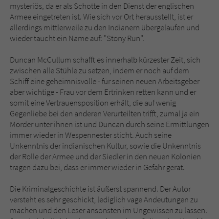
mysteriös, da er als Schotte in den Dienst der englischen
Armee eingetreten ist. Wie sich vor Ort herausstellt, ist er
allerdings mittlerweile zu den Indianern übergelaufen und
wieder taucht ein Name auf: "Stony Run".
Duncan McCullum schafft es innerhalb kürzester Zeit, sich
zwischen alle Stühle zu setzen, indem er noch auf dem
Schiff eine geheimnisvolle - für seinen neuen Arbeitsgeber
aber wichtige - Frau vor dem Ertrinken retten kann und er
somit eine Vertrauensposition erhält, die auf wenig
Gegenliebe bei den anderen Verurteilten trifft, zumal ja ein
Mörder unter ihnen ist und Duncan durch seine Ermittlungen
immer wieder in Wespennester sticht. Auch seine
Unkenntnis der indianischen Kultur, sowie die Unkenntnis
der Rolle der Armee und der Siedler in den neuen Kolonien
tragen dazu bei, dass er immer wieder in Gefahr gerät.
Die Kriminalgeschichte ist äußerst spannend. Der Autor
versteht es sehr geschickt, lediglich vage Andeutungen zu
machen und den Leser ansonsten im Ungewissen zu lassen.