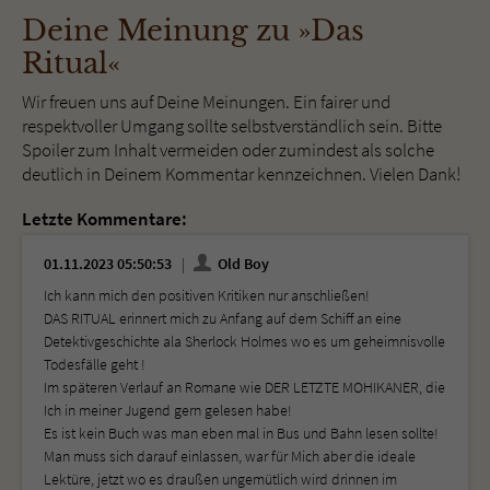
Deine Meinung zu »Das
Ritual«
Wir freuen uns auf Deine Meinungen. Ein fairer und
respektvoller Umgang sollte selbstverständlich sein. Bitte
Spoiler zum Inhalt vermeiden oder zumindest als solche
deutlich in Deinem Kommentar kennzeichnen. Vielen Dank!
Letzte Kommentare:
01.11.2023 05:50:53
Old Boy
Ich kann mich den positiven Kritiken nur anschließen!
DAS RITUAL erinnert mich zu Anfang auf dem Schiff an eine
Detektivgeschichte ala Sherlock Holmes wo es um geheimnisvolle
Todesfälle geht !
Im späteren Verlauf an Romane wie DER LETZTE MOHIKANER, die
Ich in meiner Jugend gern gelesen habe!
Es ist kein Buch was man eben mal in Bus und Bahn lesen sollte!
Man muss sich darauf einlassen, war für Mich aber die ideale
Lektüre, jetzt wo es draußen ungemütlich wird drinnen im