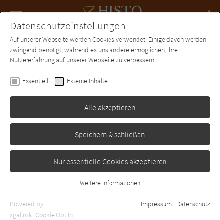
Navigation
Datenschutzeinstellungen
Couch
wechse
Auf unserer Webseite werden Cookies verwendet. Einige davon werden
Forum
Charts
Newsletter
SUCHE
zwingend benötigt, während es uns andere ermöglichen, Ihre
Nutzererfahrung auf unserer Webseite zu verbessern.
Eliot Pattison
Essentiell
Externe Inhalte
Das Ritual
Alle akzeptieren
Rütten und Loening
Erschienen: Januar 2008
Bibliogr. Angaben
5
Speichern & schließen
Nur essentielle Cookies akzeptieren
Weitere Informationen
Essentiell
Essentielle Cookies werden für grundlegende Funktionen der
Powered by
Impressum
|
Datenschutz
Webseite benötigt. Dadurch ist gewährleistet, dass die Webseite
sgalinski Cookie Opt In