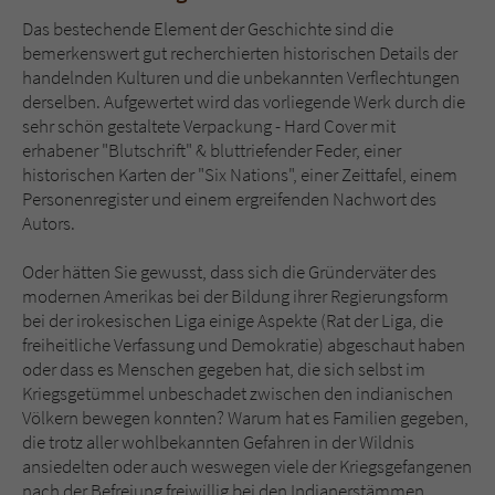
Das bestechende Element der Geschichte sind die
bemerkenswert gut recherchierten historischen Details der
handelnden Kulturen und die unbekannten Verflechtungen
derselben. Aufgewertet wird das vorliegende Werk durch die
sehr schön gestaltete Verpackung - Hard Cover mit
erhabener "Blutschrift" & bluttriefender Feder, einer
historischen Karten der "Six Nations", einer Zeittafel, einem
Personenregister und einem ergreifenden Nachwort des
Autors.
Oder hätten Sie gewusst, dass sich die Gründerväter des
modernen Amerikas bei der Bildung ihrer Regierungsform
bei der irokesischen Liga einige Aspekte (Rat der Liga, die
freiheitliche Verfassung und Demokratie) abgeschaut haben
oder dass es Menschen gegeben hat, die sich selbst im
Kriegsgetümmel unbeschadet zwischen den indianischen
Völkern bewegen konnten? Warum hat es Familien gegeben,
die trotz aller wohlbekannten Gefahren in der Wildnis
ansiedelten oder auch weswegen viele der Kriegsgefangenen
nach der Befreiung freiwillig bei den Indianerstämmen