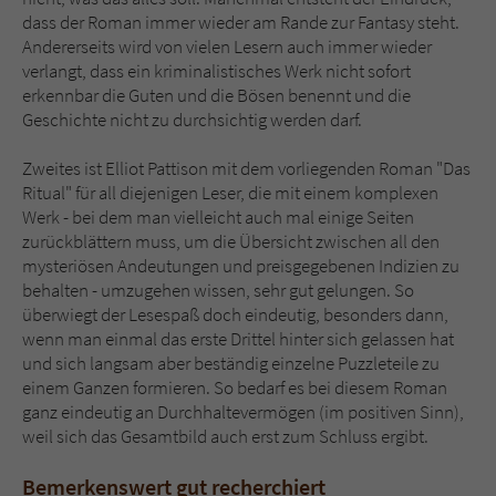
dass der Roman immer wieder am Rande zur Fantasy steht.
Andererseits wird von vielen Lesern auch immer wieder
verlangt, dass ein kriminalistisches Werk nicht sofort
erkennbar die Guten und die Bösen benennt und die
Geschichte nicht zu durchsichtig werden darf.
Zweites ist Elliot Pattison mit dem vorliegenden Roman "Das
Ritual" für all diejenigen Leser, die mit einem komplexen
Werk - bei dem man vielleicht auch mal einige Seiten
zurückblättern muss, um die Übersicht zwischen all den
mysteriösen Andeutungen und preisgegebenen Indizien zu
behalten - umzugehen wissen, sehr gut gelungen. So
überwiegt der Lesespaß doch eindeutig, besonders dann,
wenn man einmal das erste Drittel hinter sich gelassen hat
und sich langsam aber beständig einzelne Puzzleteile zu
einem Ganzen formieren. So bedarf es bei diesem Roman
ganz eindeutig an Durchhaltevermögen (im positiven Sinn),
weil sich das Gesamtbild auch erst zum Schluss ergibt.
Bemerkenswert gut recherchiert