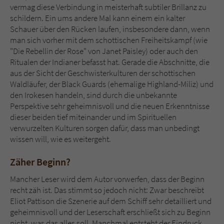
vermag diese Verbindung in meisterhaft subtiler Brillanz zu
schildern. Ein ums andere Mal kann einem ein kalter
Schauer über den Rücken laufen, insbesondere dann, wenn
man sich vorher mit dem schottischen Freiheitskampf (wie
"Die Rebellin der Rose" von Janet Paisley) oder auch den
Ritualen der Indianer befasst hat. Gerade die Abschnitte, die
aus der Sicht der Geschwisterkulturen der schottischen
Waldläufer, der Black Guards (ehemalige Highland-Miliz) und
den Irokesen handeln, sind durch die unbekannte
Perspektive sehr geheimnisvoll und die neuen Erkenntnisse
dieser beiden tief miteinander und im Spirituellen
verwurzelten Kulturen sorgen dafür, dass man unbedingt
wissen will, wie es weitergeht.
Zäher Beginn?
Mancher Leser wird dem Autor vorwerfen, dass der Beginn
recht zäh ist. Das stimmt so jedoch nicht: Zwar beschreibt
Eliot Pattison die Szenerie auf dem Schiff sehr detailliert und
geheimnisvoll und der Leserschaft erschließt sich zu Beginn
nicht, was das alles soll. Manchmal entsteht der Eindruck,