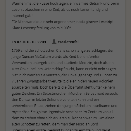
Warmen mal die Füsse hoch legen, ein warmes Getränk und beim
Lesen abtauchen in eine Zeit, als es noch keine Handy und
Internet gab!
Für Mich war das ein sehr angenehmer, nostalgischer Lesetrip!
Klare Leseempfehlung von mir! 90%
18.07.2016 16:33:09
tassieteufel
1759 sind die schottischen Clans schon lange zerschlagen, der
junge Duncan McCullum wurde als Kind bei entfernten
Verwandten untergebracht und studierte Medizin, doch als ein
alter Onkel bei ihm Unterschlupf sucht, kann er nicht nein sagen.
Natürlich werden sie verraten, der Onkel gehängt und Duncan zu
7 Jahren Zwangsarbeit verurteilt, die er in den neuen Kolonien
abarbeiten muß. Doch bereits die Überfahrt steht unter keinem
guten Zeichen. Ein Selbstmord, ein Mord, ein Selbstmordversuch,
den Duncan in letzter Sekunde vereiteln kann und ein
unheimliches Ritual, ziehen den jungen Schotten in seltsame und
mysteriöse Ereignisse. Irgendwie scheint er im Zentrum von all
dem zu stehen ohne sich erklären zu können warum. Um einen
alten Schotten zu retten, dem man den Mord an Bord
unterschieben wollte, beginnt Duncan zu ermitteln und gerät