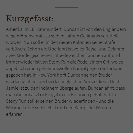
Sicherheitscode des Kontaktformulars zu
überprüfen.
Kurzgefasst:
Amerika im 18. Jahrhundert: Duncan ist von den Engländern
wegen Hochverrats zu sieben Jahren Gefängnis verurteilt
worden. Nun soll er in den neuen Kolonien seine Strafe
verbüßen. Schon die Überfahrt ist voller Rätsel und Gefahren.
Zwei Morde geschehen, rituelle Zeichen tauchen auf, und
immer wieder ist von Stony Run die Rede, einem Ort, wo es
angeblich einen geheimnisvollen Kampf gegen die Indianer
gegeben hat. In New York hofft Duncan seinen Bruder
wiederzusehen, der bei der englischen Armee dient. Doch
Jamie ist zu den Indianern übergelaufen. Duncan ahnt, dass
man ihn nur als Lockvogel in die Kolonien geholt hat. In
Stony Run soll er seinen Bruder wiederfinden - und die
Wahrheit über sich selbst und den Kampf der Weißen
erfahren.