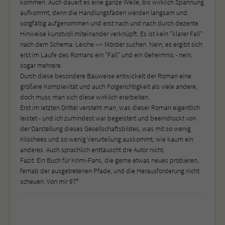
kommen. Auch dauert es eine ganze Weile, bis wirklich Spannung
aufkommt, denn die Handlungsfäden werden langsam und
sorgfältig aufgenommen und erst nach und nach durch dezente
Hinweise kunstvoll miteinander verknüpft. Es ist kein "klarer Fall"
nach dem Schema: Leiche --> Mörder suchen. Nein, es ergibt sich
erst im Laufe des Romans ein "Fall" und ein Geheimnis - nein,
sogar mehrere.
Durch diese besondere Bauweise entwickelt der Roman eine
größere Komplexität und auch Folgerichtigkeit als viele andere,
doch muss man sich diese wirklich erarbeiten.
Erst im letzten Drittel versteht man, was dieser Roman eigentlich
leistet - und ich zumindest war begeistert und beeindruckt von
der Darstellung dieses Gesellschaftsbildes, was mit so wenig
Klischees und so wenig Verurteilung auskommt, wie kaum ein
anderes. Auch sprachlich enttäuscht dre Autor nicht.
Fazit: Ein Buch für Krimi-Fans, die gerne etwas neues probieren,
fernab der ausgetretenen Pfade, und die Herausforderung nicht
scheuen. Von mir 97°