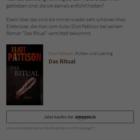
geblieben sind, die sie damals entführt hatten?
Eben! Aber das sind die immer wieder sehr schönen Aha!-
Erlebnisse, die man vom Autor Eliot Pattison bei seinem
Roman "Das Ritual" vermittelt bekommt.
Eliot Pattison
, Rütten und Loening
Das Ritual
Jetzt kaufen bei
oder unterstütze Deinen Buchhändler vor Ort (Anzeige*)