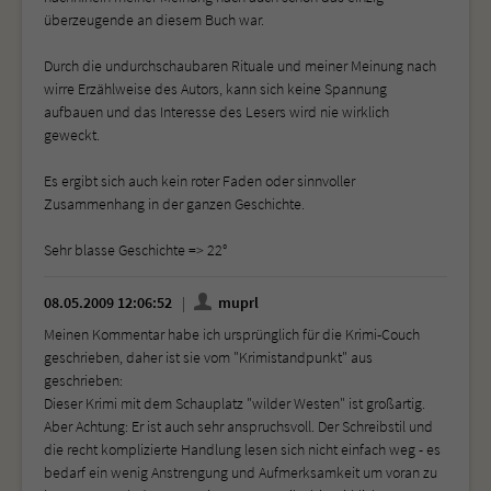
überzeugende an diesem Buch war.
Durch die undurchschaubaren Rituale und meiner Meinung nach
wirre Erzählweise des Autors, kann sich keine Spannung
aufbauen und das Interesse des Lesers wird nie wirklich
geweckt.
Es ergibt sich auch kein roter Faden oder sinnvoller
Zusammenhang in der ganzen Geschichte.
Sehr blasse Geschichte => 22°
08.05.2009 12:06:52
muprl
Meinen Kommentar habe ich ursprünglich für die Krimi-Couch
geschrieben, daher ist sie vom "Krimistandpunkt" aus
geschrieben:
Dieser Krimi mit dem Schauplatz "wilder Westen" ist großartig.
Aber Achtung: Er ist auch sehr anspruchsvoll. Der Schreibstil und
die recht komplizierte Handlung lesen sich nicht einfach weg - es
bedarf ein wenig Anstrengung und Aufmerksamkeit um voran zu