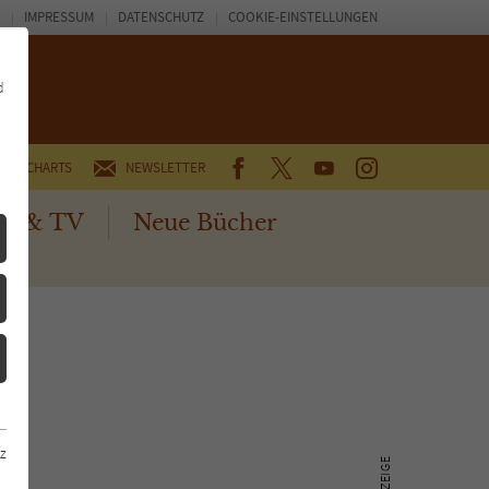
IMPRESSUM
DATENSCHUTZ
COOKIE-EINSTELLUNGEN
d
FACEBOOK
TWITTER
YOUTUBE
INSTAGRAM
CHARTS
NEWSLETTER
no & TV
Neue Bücher
z