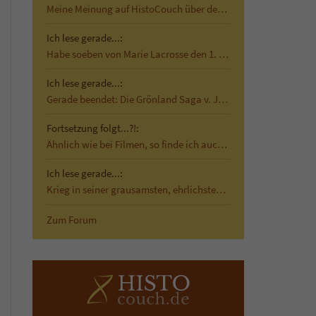
Meine Meinung auf HistoCouch über den historischen…
Ich lese gerade...:
Habe soeben von Marie Lacrosse den 1. Band von Das…
Ich lese gerade...:
Gerade beendet: Die Grönland Saga v. Jane Smiley …
Fortsetzung folgt...?!:
Ähnlich wie bei Filmen, so finde ich auch bei…
Ich lese gerade...:
Krieg in seiner grausamsten, ehrlichsten Form Mit…
Zum Forum