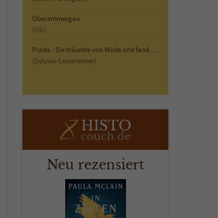
Oberammergau
(Uli)
Prada - Sie träumte von Mode und fand die Liebe
(Sylvias-Lesezimmer)
Neu rezensiert