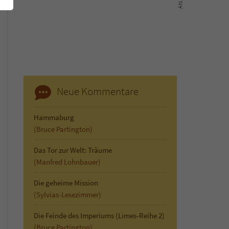
Neue Kommentare
Hammaburg
(Bruce Partington)
Das Tor zur Welt: Träume
(Manfred Lohnbauer)
Die geheime Mission
(Sylvias-Lesezimmer)
Die Feinde des Imperiums (Limes-Reihe 2)
(Bruce Partington)