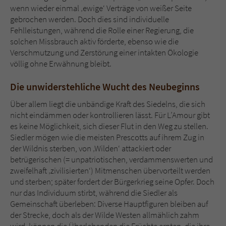
wenn wieder einmal ‚ewige‘ Verträge von weißer Seite
gebrochen werden. Doch dies sind individuelle
Fehlleistungen, während die Rolle einer Regierung, die
solchen Missbrauch aktiv förderte, ebenso wie die
Verschmutzung und Zerstörung einer intakten Ökologie
völlig ohne Erwähnung bleibt.
Die unwiderstehliche Wucht des Neubeginns
Über allem liegt die unbändige Kraft des Siedelns, die sich
nicht eindämmen oder kontrollieren lässt. Für L’Amour gibt
es keine Möglichkeit, sich dieser Flut in den Weg zu stellen.
Siedler mögen wie die meisten Prescotts auf ihrem Zug in
der Wildnis sterben, von ‚Wilden‘ attackiert oder
betrügerischen (= unpatriotischen, verdammenswerten und
zweifelhaft ‚zivilisierten‘) Mitmenschen übervorteilt werden
und sterben; später fordert der Bürgerkrieg seine Opfer. Doch
nur das Individuum stirbt, während die Siedler als
Gemeinschaft überleben: Diverse Hauptfiguren bleiben auf
der Strecke, doch als der Wilde Westen allmählich zahm