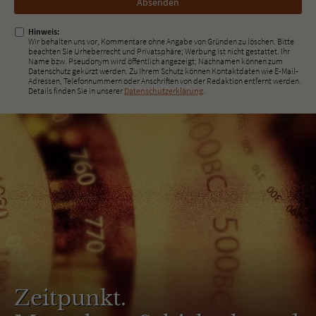
ausfüllen!
Hinweis:
Wir behalten uns vor, Kommentare ohne Angabe von Gründen zu löschen. Bitte
beachten Sie Urheberrecht und Privatsphäre; Werbung ist nicht gestattet. Ihr
Name bzw. Pseudonym wird öffentlich angezeigt; Nachnamen können zum
Datenschutz gekürzt werden. Zu Ihrem Schutz können Kontaktdaten wie E-Mail-
Adressen, Telefonnummern oder Anschriften von der Redaktion entfernt werden.
Details finden Sie in unserer
Datenschutzerklärung
.
Zeitpunkt.