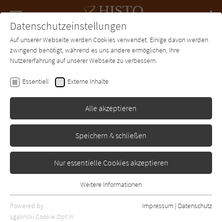
Navigation
Datenschutzeinstellungen
Couch
wechse
Auf unserer Webseite werden Cookies verwendet. Einige davon werden
Forum
Charts
Newsletter
SUCHE
zwingend benötigt, während es uns andere ermöglichen, Ihre
Nutzererfahrung auf unserer Webseite zu verbessern.
Louis L'Amour
Essentiell
Externe Inhalte
Das war der wilde Westen
Alle akzeptieren
Heyne
Erschienen: Januar 2019
0
Speichern & schließen
Nur essentielle Cookies akzeptieren
Weitere Informationen
Essentiell
Essentielle Cookies werden für grundlegende Funktionen der
Powered by
Impressum
|
Datenschutz
Webseite benötigt. Dadurch ist gewährleistet, dass die Webseite
sgalinski Cookie Opt In