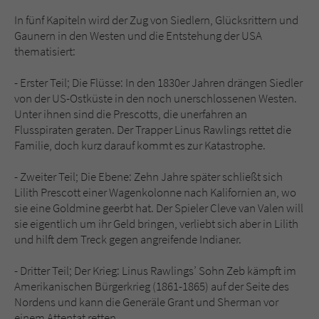
Sicherheitscode des Kontaktformulars zu
In fünf Kapiteln wird der Zug von Siedlern, Glücksrittern und
überprüfen.
Gaunern in den Westen und die Entstehung der USA
thematisiert:
- Erster Teil; Die Flüsse: In den 1830er Jahren drängen Siedler
von der US-Ostküste in den noch unerschlossenen Westen.
Unter ihnen sind die Prescotts, die unerfahren an
Flusspiraten geraten. Der Trapper Linus Rawlings rettet die
Familie, doch kurz darauf kommt es zur Katastrophe.
- Zweiter Teil; Die Ebene: Zehn Jahre später schließt sich
Lilith Prescott einer Wagenkolonne nach Kalifornien an, wo
sie eine Goldmine geerbt hat. Der Spieler Cleve van Valen will
sie eigentlich um ihr Geld bringen, verliebt sich aber in Lilith
und hilft dem Treck gegen angreifende Indianer.
- Dritter Teil; Der Krieg: Linus Rawlings’ Sohn Zeb kämpft im
Amerikanischen Bürgerkrieg (1861-1865) auf der Seite des
Nordens und kann die Generäle Grant und Sherman vor
einem Attentat retten.