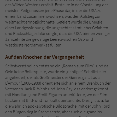
des Wilden Westens erzählt. Er stellte in der Vorstellung der
meisten Zeitgenossen jene Phase dar, in der die USA zu
einem Land zusammenwuchsen, was den Aufstieg zur
Weltmacht ermöglicht hatte. Gefeiert wurde die Energie
einer Landgewinnung, die ungeachtet sämtlicher Gefahren
und Rückschläge dafür sorgte, dass die USA binnen weniger
Jahrzehnte die gewaltige Leere zwischen Ost- und
Westküste Nordamerikas füllten.
Auf den Knochen der Vergangenheit
Selbstverständlich entstand ein „Roman zum Film“, und da
Geld keine Rolle spielte, wurde ein ‚richtiger‘ Schriftsteller
angeheuert, der als Großmeister des Genres galt. Louis
L’Amour (1908-1988) orientierte sich an einem Drehbuch der
Veteranen Jack R. Webb und John Gay, das er dort gekonnt
mit Handlung und Profil-Figuren unterfütterte, wo der Film
Lücken mit Bild- und Tonkraft übertünchte. Dies gilt u. a. für
die wahrlich apokalyptische Bildsprache, mit der John Ford
den Bürgerkrieg in Szene setzte, aber auch die grandios