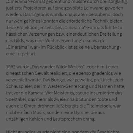
„Cinerama“-Format gedreht und musste durch drei sorgfältig
justierte Projektoren auf eine gewölbte Leinwand geworfen
werden. Das Ergebnis war durchaus atemberaubend, doch
nur wenige Kinos konnten die erforderliche Technik bieten.
Jede Projektion jenseits des „Cinerama“-Formats führte zu
hässlichen Verzerrungen bzw. einer deutlichen Dreiteilung
des Bilds, was eine ‚Weiterverwertung‘ erschwerte:
„Cinerama“ war - im Rückblick ist es keine Überraschung -
eine Totgeburt.
1962 wurde „Das war der Wilde Westen“ jedoch mit einer
cineastischen Gewalt realisiert, die ebenso gnadenlos wie
verzweifelt wirkte. Das Budget war gewaltig, praktisch jeder
Schauspieler, der im Western-Genre Rang und Namen hatte,
trat vor die Kamera. Vier Meisterregisseure inszenierten das
Spektakel, das mehr als zweieinhalb Stunden tobte und
auch die Ohren dröhnen ließ; bereits die Titelmelodie war
nicht einfach Musik, sondern eine Hymne, die aus
unzähligen Kehlen und Lautsprechern drang.
Nicht grundlos wurde nicht eine, sondern
die
Geschichte