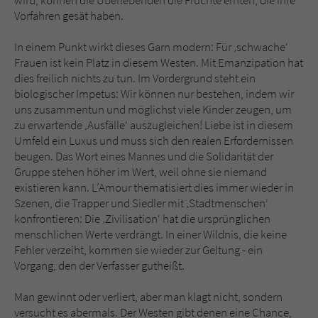
wird, können die Überlebenden die Früchte ernten, die ihre
Vorfahren gesät haben.
In einem Punkt wirkt dieses Garn modern: Für ‚schwache‘
Frauen ist kein Platz in diesem Westen. Mit Emanzipation hat
dies freilich nichts zu tun. Im Vordergrund steht ein
biologischer Impetus: Wir können nur bestehen, indem wir
uns zusammentun und möglichst viele Kinder zeugen, um
zu erwartende ‚Ausfälle‘ auszugleichen! Liebe ist in diesem
Umfeld ein Luxus und muss sich den realen Erfordernissen
beugen. Das Wort eines Mannes und die Solidarität der
Gruppe stehen höher im Wert, weil ohne sie niemand
existieren kann. L’Amour thematisiert dies immer wieder in
Szenen, die Trapper und Siedler mit ‚Stadtmenschen‘
konfrontieren: Die ‚Zivilisation‘ hat die ursprünglichen
menschlichen Werte verdrängt. In einer Wildnis, die keine
Fehler verzeiht, kommen sie wieder zur Geltung - ein
Vorgang, den der Verfasser gutheißt.
Man gewinnt oder verliert, aber man klagt nicht, sondern
versucht es abermals. Der Westen gibt denen eine Chance,