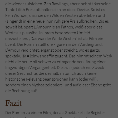
die wieder aufstehen. Zeb Rawlings, aber noch stärker seine
Tante Lilith Prescott halten sich an diese Devise. So ist es
kein Wunder, dass sie den Wilden Westen überleben und
(singend) in eine neue, nun ruhigere Ära aufbrechen. Bis es
soweit ist, spart L’Amour nie an Pathos, weiß aber diese
Werte als plausibel in ihrem besonderen Umfeld
darzustellen. „Das war der Wilde Westen“ ist als Film ein
Event. Der Roman stellt die Figuren in den Vordergrund.
L’Amour verdichtet, ergänzt oder streicht, wo es gar zu
spektakulär = leinwandaffin zugeht. Das nimmt seinem Werk
nicht die heute oft schwer zu ertragende Verklärung einer
fragwürdigen Vergangenheit. Dies war jedoch nie Zweck
dieser Geschichte, die deshalb natürlich auch keine
historische Relevanz beanspruchen kann (oder will),
sondern einen Mythos zelebriert - und auf dieser Ebene geht
die Rechnung auf!
Fazit
Der Roman zu einem Film, der als Spektakel alle Register