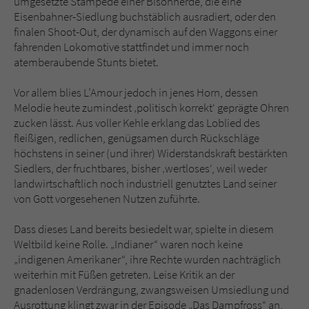
umgesetzte Stampede einer Bisonherde, die eine
Eisenbahner-Siedlung buchstäblich ausradiert, oder den
finalen Shoot-Out, der dynamisch auf den Waggons einer
fahrenden Lokomotive stattfindet und immer noch
atemberaubende Stunts bietet.
Vor allem blies L’Amour jedoch in jenes Horn, dessen
Melodie heute zumindest ‚politisch korrekt‘ geprägte Ohren
zucken lässt. Aus voller Kehle erklang das Loblied des
fleißigen, redlichen, genügsamen durch Rückschläge
höchstens in seiner (und ihrer) Widerstandskraft bestärkten
Siedlers, der fruchtbares, bisher ‚wertloses‘, weil weder
landwirtschaftlich noch industriell genutztes Land seiner
von Gott vorgesehenen Nutzen zuführte.
Dass dieses Land bereits besiedelt war, spielte in diesem
Weltbild keine Rolle. „Indianer“ waren noch keine
„indigenen Amerikaner“, ihre Rechte wurden nachträglich
weiterhin mit Füßen getreten. Leise Kritik an der
gnadenlosen Verdrängung, zwangsweisen Umsiedlung und
Ausrottung klingt zwar in der Episode „Das Dampfross“ an,