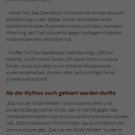
- Vierter Teil; Das Dampfross: Im Dienst der Armee versucht
Zeb Rawlings in den 1860er Jahren die Arbeiter einer
transkontinentalen Eisenbahnlinie zu schützen, nachdem
Mike King, der Chef, skrupellos gegen Verträge mit lokalen
Indianerstämmen verstoßen hat.
- Fünfter Teil; Die Gesetzlosen: Zeb Rawlings, 1883 ein
Marshal, will für seine Tante Lilith deren Farm in Arizona
führen, muss sich aber zuvor mit einer Räuberbande
auseinandersetzen, die sein alter, rachsüchtiger Feind
Charlie Gant anführt.
Als der Mythos noch gefeiert werden durfte
„Das war der Wilde Westen“ ist ein bizarres Werk und
zunächst Zeugnis eines Kinos, das im Kampf gegen das
verhasste Fernsehen noch einmal sämtliche Muskeln spielen
ließ. 1962 entstand ein Film-Monster, das buchstäblich die
Leinwand sprengte: „Das war der Wilde Westen“ wurde im