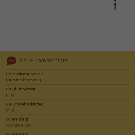
Name
tx_pwcomments_ahash
Anbieter
Literatur-Couch Medien GmbH & Co. KG
Laufzeit
1 Jahr
Zweck
Cookie für Kommentare einzelner Buchtitel
Neue Kommentare
Die Muskatprinzessin
Name
fe_typo_user
(Hummelbrummel)
Die Bluthochzeit
Anbieter
Literatur-Couch Medien GmbH & Co. KG
(Ele)
Laufzeit
Session
Die Schwabenkinder
(hilu)
Dieses Cookie gewährleistet die
Sonnenberg
Kommunikation der Webseite mit dem
(TochterAlice)
Zweck
Benutzer. Es wird benötigt um z. B. den
Sonnenberg