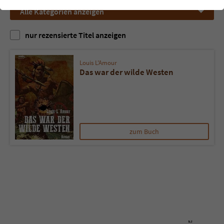
einwandfrei funktioniert.
Alle Kategorien anzeigen
Cookie-Informationen
Name
cookie_optin
nur rezensierte Titel anzeigen
Anbieter
Literatur-Couch Medien GmbH & Co. KG
Externe Inhalte
Wir verwenden auf unserer Website externe Inhalte, um Ihnen
Louis L'Amour
Laufzeit
1 Jahr
Das war der wilde Westen
zusätzliche Informationen anzubieten. Mit dem Laden der externen
Inhalte akzeptieren Sie die Datenschutzerklärung von YouTube
Wird benutzt, um Ihre Einstellungen für zur
(https://policies.google.com/privacy?hl=de).
Zweck
Verwendung von Cookies auf dieser Website
zu speichern.
zum Buch
Name
tx_thrating_pi1_AnonymousRating_#
Anbieter
Literatur-Couch Medien GmbH & Co. KG
Laufzeit
1 Jahr
Zweck
Cookie für die Bewertung einzelner Buchtitel