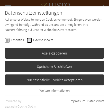
Navigation
Datenschutzeinstellungen
Couch
wechse
Auf unserer Webseite werden Cookies verwendet. Einige davon werden
Forum
Charts
Newsletter
SUCHE
zwingend benötigt, während es uns andere ermöglichen, Ihre
Nutzererfahrung auf unserer Webseite zu verbessern.
Histo-Couch.de
Autor*in
Louis L'Amour
Essentiell
Externe Inhalte
Louis L'Amour
Alle akzeptieren
Sortierung:
Speichern & schließen
Standard
Nur essentielle Cookies akzeptieren
Alle Epochen anzeigen
Weitere Informationen
Essentiell
Alle Themen anzeigen
Essentielle Cookies werden für grundlegende Funktionen der
Powered by
Impressum
|
Datenschutz
Alle Regionen anzeigen
Webseite benötigt. Dadurch ist gewährleistet, dass die Webseite
sgalinski Cookie Opt In