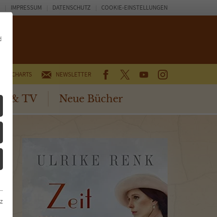
IMPRESSUM
DATENSCHUTZ
COOKIE-EINSTELLUNGEN
d
FACEBOOK
TWITTER
YOUTUBE
INSTAGRAM
CHARTS
NEWSLETTER
no & TV
Neue Bücher
z