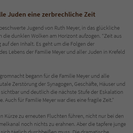
le Juden eine zerbrechliche Zeit
unbeschwerte Jugend von Ruth Meyer, in das glückliche
nn die dunklen Wolken am Horizont aufzogen. “Zeit aus
g auf den Inhalt. Es geht um die Folgen der
 des Lebens der Familie Meyer und aller Juden in Krefeld
ogromnacht begann für die Familie Meyer und alle
rutale Zerstörung der Synagogen, Geschäfte, Häuser und
sichtbar und deutlich die nächste Stufe der Eskalation
. Auch für Familie Meyer war dies eine fragile Zeit.”
n Kürze zu erneuten Fluchten führen, nicht nur bei den
rmelkanal noch nichts zu erahnen. Aber die tapfere junge
e sich täglich durchbeißen muss. Die dramatische