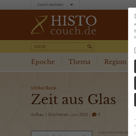
Couch wechseln
b
W
Epoche
Thema
Region
Ulrike Renk
Zeit aus Glas
Aufbau
Erschienen: Juni 2019
0
s
oder unterstütze Deinen