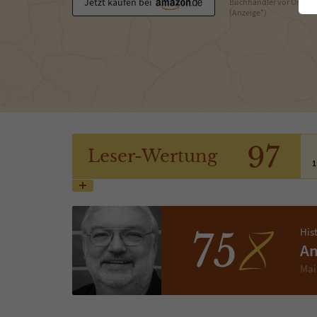
Jetzt kaufen bei
Buchhändler vor Ort
(Anzeige*)
97
Leser
-Wertung
1
His
75
An
Mai