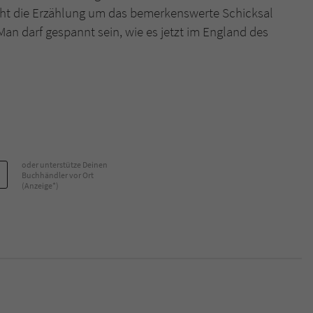
cht die Erzählung um das bemerkenswerte Schicksal
 Man darf gespannt sein, wie es jetzt im England des
oder unterstütze Deinen
Buchhändler vor Ort
(Anzeige*)