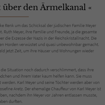
t über den Ärmelkanal
Name
tx_pwcomments_ahash
Anbieter
Literatur-Couch Medien GmbH & Co. KG
rike Renk um das Schicksal der jüdischen Familie Meyer
t. Ruth Meyer, ihre Familie und Freunde, ja die gesamte
Laufzeit
1 Jahr
r die Exzesse der Nazis in der Reichskristallnacht. Die
Zweck
Cookie für Kommentare einzelner Buchtitel
unen Horden verwüstet und quasi unbewohnbar gemacht.
ld jetzt Zeit, um ihre Häuser und Wohnungen wieder
Name
fe_typo_user
d die Situation noch dadurch verschlimmert, dass ihre
Anbieter
Literatur-Couch Medien GmbH & Co. KG
Mädchen und ihrem Vater kaum helfen kann. Sie muss
Laufzeit
Session
 werden. Karl Meyer und seine Töchter werden aber von
osefine Aretz. Der ehemalige Chauffeur von Karl Meyer ist
Dieses Cookie gewährleistet die Kommunikation der
ieben, nachdem ihn Meyer vor Jahren entlassen musste,
Webseite mit dem Benutzer. Es wird benötigt um z. B.
Zweck
aben durften.
den Sicherheitscode des Kontaktformulars zu