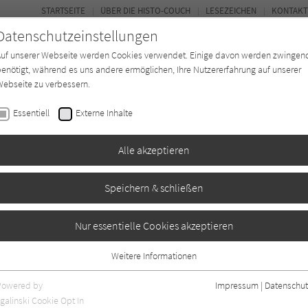
STARTSEITE
ÜBER DIE HISTO-COUCH
LESEZEICHEN
KONTAKT
Datenschutzeinstellungen
Auf unserer Webseite werden Cookies verwendet. Einige davon werden zwingen
enötigt, während es uns andere ermöglichen, Ihre Nutzererfahrung auf unserer
ebseite zu verbessern.
FORUM
Essentiell
Externe Inhalte
Buchtyp
Autor*in
Magazin
Ki
Alle akzeptieren
Speichern & schließen
Nur essentielle Cookies akzeptieren
Weitere Informationen
Essentiell
Essentielle Cookies werden für grundlegende Funktionen der Webseite
Powered by
Impressum
|
Datenschut
benötigt. Dadurch ist gewährleistet, dass die Webseite einwandfrei
galinski Cookie Opt In