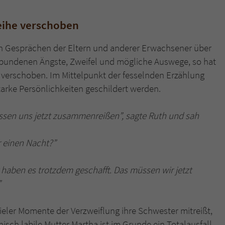
überprüfen.
eihe verschoben
en Gesprächen der Eltern und anderer Erwachsener über
erbundenen Ängste, Zweifel und mögliche Auswege, so hat
h verschoben. Im Mittelpunkt der fesselnden Erzählung
starke Persönlichkeiten geschildert werden.
 müssen uns jetzt zusammenreißen”, sagte Ruth und sah
r einen Nacht?”
 haben es trotzdem geschafft. Das müssen wir jetzt
”
 vieler Momente der Verzweiflung ihre Schwester mitreißt,
hisch labile Mutter Martha ist im Grunde ein Totalausfall,