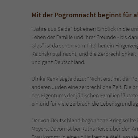
Mit der Pogromnacht beginnt für al
“Jahre aus Seide” bot einen Einblick in die 
Leben der Familie und ihrer Freunde - bis da
Glas” ist da schon vom Titel her ein Fingerzei
Reichskristallnacht, und die Zerbrechlichkeit
und ganz Deutschland.
Ulrike Renk sagte dazu: “Nicht erst mit der P
anderen Juden eine zerbrechliche Zeit. Die b
des Eigentums der jüdischen Familien läutete 
ein und für viele zerbrach die Lebensgrundlage
Der von Deutschland begonnene Krieg sollte i
Meyers. Davon ist bei Ruths Reise über den Ä
Frau kommt in eine völlig fremde Welt, wo si