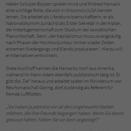
Neben Schulze-Boysen spielen Arvid und Mildred Harnack
eine wichtige Rolle, die sich in Wisconsin/USA kennen
lernen. Sie arbeitet als Literaturwissenschaftlerin, er als
Nationalökonom zunächst als Erster Sekretär in der Arplan,
der Arbeitsgemeinschaft zum Studium der sowjetischen
Planwirtschaft. Denn „der Kapitalismus muss zwangsläufig
nach Phasen der Hochkonjunktur immer wieder Zeiten
extremen Niedergangs und Elends produzieren“. Hierzu will
er Alternativen entwickeln.
Greta Kuckhoff kennen die Harnacks noch aus Amerika,
während ihr Mann Adam ebenfalls publizistisch tätig ist. Er
gibt die „Tat“ heraus und arbeitet später im Ministerium von
Reichsmarschall Göring, dort zuständig als Referent für
fremde Luftflotten.
„Sie haben ja jetzt erst von all den Ungeheuerlichkeiten
erfahren, die ihre Freunde begangen haben. Wenn Sie davon
gewusst hätten, hätten Sie sie dann angezeigt?“