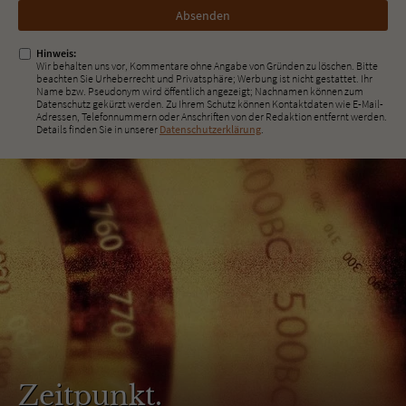
Nicht
ausfüllen!
Hinweis:
Wir behalten uns vor, Kommentare ohne Angabe von Gründen zu löschen. Bitte
beachten Sie Urheberrecht und Privatsphäre; Werbung ist nicht gestattet. Ihr
Name bzw. Pseudonym wird öffentlich angezeigt; Nachnamen können zum
Datenschutz gekürzt werden. Zu Ihrem Schutz können Kontaktdaten wie E-Mail-
Adressen, Telefonnummern oder Anschriften von der Redaktion entfernt werden.
Details finden Sie in unserer
Datenschutzerklärung
.
Zeitpunkt.