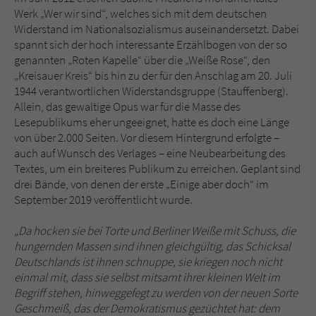
Sicherheitscode des Kontaktformulars zu
Werk „Wer wir sind“, welches sich mit dem deutschen
überprüfen.
Widerstand im Nationalsozialismus auseinandersetzt. Dabei
spannt sich der hoch interessante Erzählbogen von der so
genannten „Roten Kapelle“ über die „Weiße Rose“, den
„Kreisauer Kreis“ bis hin zu der für den Anschlag am 20. Juli
1944 verantwortlichen Widerstandsgruppe (Stauffenberg).
Allein, das gewaltige Opus war für die Masse des
Lesepublikums eher ungeeignet, hatte es doch eine Länge
von über 2.000 Seiten. Vor diesem Hintergrund erfolgte –
auch auf Wunsch des Verlages – eine Neubearbeitung des
Textes, um ein breiteres Publikum zu erreichen. Geplant sind
drei Bände, von denen der erste „Einige aber doch“ im
September 2019 veröffentlicht wurde.
„Da hocken sie bei Torte und Berliner Weiße mit Schuss, die
hungernden Massen sind ihnen gleichgültig, das Schicksal
Deutschlands ist ihnen schnuppe, sie kriegen noch nicht
einmal mit, dass sie selbst mitsamt ihrer kleinen Welt im
Begriff stehen, hinweggefegt zu werden von der neuen Sorte
Geschmeiß, das der Demokratismus gezüchtet hat: dem