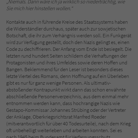
„Niemals. Dann wäre ich ja wirklich so niederträchtig, wie
Sie mich hier hinstellen wollen.“
Kontakte auch in führende Kreise des Staatssystems haben
die Widerständler durchaus, später auch zur sowjetischen
Botschaft, die ihr zum Verhängnis werden soll. Ein Funkgerät
wird zur Verfügung gestellt, doch den Nazis gelingt es, einen
Code zu dechiffrieren. Der Anfang vom Ende ist besiegelt. Die
letzten rund hundert Seiten schildern die Verhaftungen der
Protagonisten und ihres Umfeldes sowie deren Hoffen und
Bangen. Beklemmend für den Leser ist besonders dieses
letzte Viertel des Romans, denn Hoffnung auf ein Überleben
gibt es nur für ganz wenige Personen. Als ultimativ-
abstoßender Kontrapunkt wirkt dann das schon erwähnte
abschließende Personenverzeichnis, aus dem einmal mehr
entnommen werden kann, dass hochrangige Nazis wie
Gestapo-Kommissar Johannes Strübing oder der Vertreter
der Anklage, Oberkriegsrichtsrat Manfred Roeder
(mitverantwortlich für über 40 Todesurteile), nach dem Krieg
oft unbehelligt weiterleben und arbeiten konnten. Sei es
nach 1945 beim Bundesamt für Verfassungsschutz