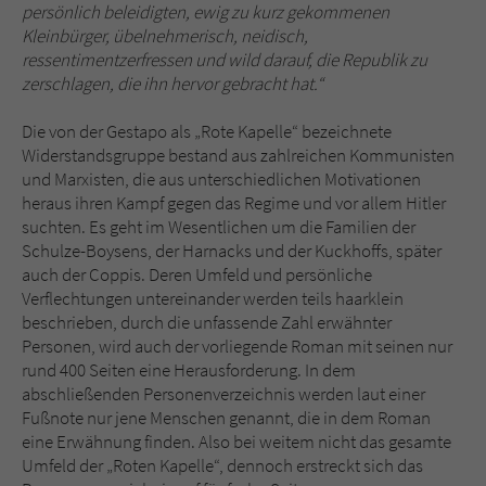
persönlich beleidigten, ewig zu kurz gekommenen
Kleinbürger, übelnehmerisch, neidisch,
ressentimentzerfressen und wild darauf, die Republik zu
zerschlagen, die ihn hervor gebracht hat.“
Die von der Gestapo als „Rote Kapelle“ bezeichnete
Widerstandsgruppe bestand aus zahlreichen Kommunisten
und Marxisten, die aus unterschiedlichen Motivationen
heraus ihren Kampf gegen das Regime und vor allem Hitler
suchten. Es geht im Wesentlichen um die Familien der
Schulze-Boysens, der Harnacks und der Kuckhoffs, später
auch der Coppis. Deren Umfeld und persönliche
Verflechtungen untereinander werden teils haarklein
beschrieben, durch die unfassende Zahl erwähnter
Personen, wird auch der vorliegende Roman mit seinen nur
rund 400 Seiten eine Herausforderung. In dem
abschließenden Personenverzeichnis werden laut einer
Fußnote nur jene Menschen genannt, die in dem Roman
eine Erwähnung finden. Also bei weitem nicht das gesamte
Umfeld der „Roten Kapelle“, dennoch erstreckt sich das