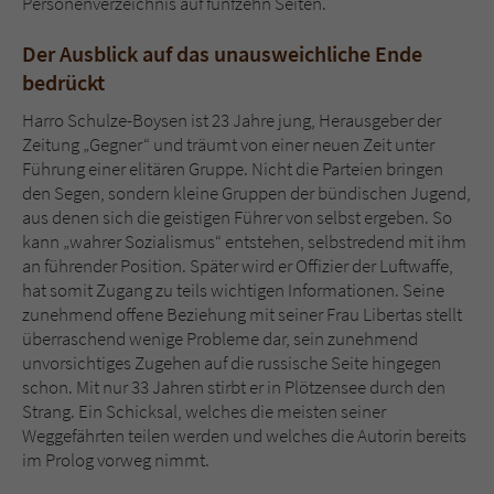
Personenverzeichnis auf fünfzehn Seiten.
Der Ausblick auf das unausweichliche Ende
bedrückt
Harro Schulze-Boysen ist 23 Jahre jung, Herausgeber der
Zeitung „Gegner“ und träumt von einer neuen Zeit unter
Führung einer elitären Gruppe. Nicht die Parteien bringen
den Segen, sondern kleine Gruppen der bündischen Jugend,
aus denen sich die geistigen Führer von selbst ergeben. So
kann „wahrer Sozialismus“ entstehen, selbstredend mit ihm
an führender Position. Später wird er Offizier der Luftwaffe,
hat somit Zugang zu teils wichtigen Informationen. Seine
zunehmend offene Beziehung mit seiner Frau Libertas stellt
überraschend wenige Probleme dar, sein zunehmend
unvorsichtiges Zugehen auf die russische Seite hingegen
schon. Mit nur 33 Jahren stirbt er in Plötzensee durch den
Strang. Ein Schicksal, welches die meisten seiner
Weggefährten teilen werden und welches die Autorin bereits
im Prolog vorweg nimmt.