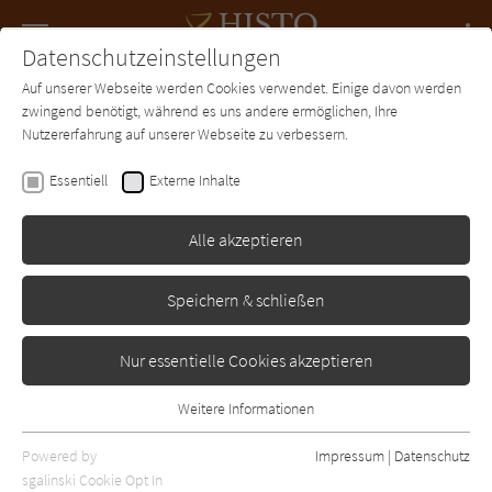
Navigation
Datenschutzeinstellungen
Couch
wechse
Auf unserer Webseite werden Cookies verwendet. Einige davon werden
Forum
Charts
Newsletter
SUCHE
zwingend benötigt, während es uns andere ermöglichen, Ihre
Nutzererfahrung auf unserer Webseite zu verbessern.
Sabine Friedrich
Essentiell
Externe Inhalte
Einige aber doch
Alle akzeptieren
dtv
Erschienen: September 2019
0
Speichern & schließen
Nur essentielle Cookies akzeptieren
Weitere Informationen
Essentiell
Essentielle Cookies werden für grundlegende Funktionen der
Powered by
Impressum
|
Datenschutz
Webseite benötigt. Dadurch ist gewährleistet, dass die Webseite
sgalinski Cookie Opt In