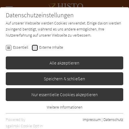
Navigation
Datenschutzeinstellungen
Couch
wechse
Auf unserer Webseite werden Cookies verwendet. Einige davon werden
Forum
Charts
Newsletter
SUCHE
zwingend benötigt, während es uns andere ermöglichen, Ihre
Nutzererfahrung auf unserer Webseite zu verbessern.
Histo-Couch.de
Essentiell
Externe Inhalte
Alle akzeptieren
Speichern & schließen
Nur essentielle Cookies akzeptieren
Weitere Informationen
Essentiell
Essentielle Cookies werden für grundlegende Funktionen der
Powered by
Impressum
|
Datenschutz
Webseite benötigt. Dadurch ist gewährleistet, dass die Webseite
sgalinski Cookie Opt In