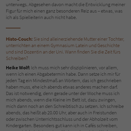
unterwegs. Abgesehen davon macht die Entwicklung meiner
Figur für mich einen ganz besonderen Reiz aus – etwas, was
ich als Spielleiterin auch nicht habe.
Histo-Couch:
Sie sind alleinerziehende Mutter einer Tochter,
unterrichten an einem Gymnasium Latein und Geschichte
und sind Dozentin an der Uni. Wann finden Sie die Zeit fürs
Schreiben?
Heike Wolf:
Ich muss mich sehr disziplinieren, vor allem,
wenn ich einen Abgabetermin habe. Dann setze ich mir für
jeden Tag ein Mindestmaß an Wörtern, das ich geschrieben
haben muss, ehe ich abends etwas anderes machen darf.
Das ist notwendig, denn gerade unter der Woche muss ich
mich abends, wenn die Kleine im Bett ist, dazu zwingen,
mich dann noch an den Schreibtisch zu setzen. Ich schreibe
abends, das heißt ab 20.00 Uhr, aber auch in Freistunden
oder zwischen Unterrichtsschluss und der Abholzeit vom
Kindergarten. Besonders gut kann ich in Cafés schreiben,