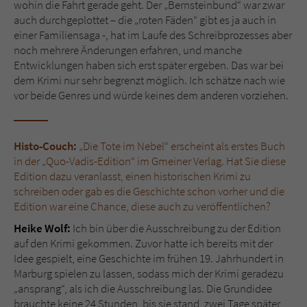
wohin die Fahrt gerade geht. Der „Bernsteinbund“ war zwar
auch durchgeplottet – die „roten Fäden“ gibt es ja auch in
einer Familiensaga -, hat im Laufe des Schreibprozesses aber
noch mehrere Änderungen erfahren, und manche
Entwicklungen haben sich erst später ergeben. Das war bei
dem Krimi nur sehr begrenzt möglich. Ich schätze nach wie
vor beide Genres und würde keines dem anderen vorziehen.
Histo-Couch:
„Die Tote im Nebel“ erscheint als erstes Buch
in der „Quo-Vadis-Edition“ im Gmeiner Verlag. Hat Sie diese
Edition dazu veranlasst, einen historischen Krimi zu
schreiben oder gab es die Geschichte schon vorher und die
Edition war eine Chance, diese auch zu veröffentlichen?
Heike Wolf:
Ich bin über die Ausschreibung zu der Edition
auf den Krimi gekommen. Zuvor hatte ich bereits mit der
Idee gespielt, eine Geschichte im frühen 19. Jahrhundert in
Marburg spielen zu lassen, sodass mich der Krimi geradezu
„ansprang“, als ich die Ausschreibung las. Die Grundidee
brauchte keine 24 Stunden, bis sie stand, zwei Tage später