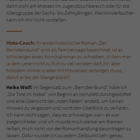
dann wohl am ehesten im Jugendbuchbereich oder für die
Altersgruppe der Sechs- bis Zehnjährigen. Kleinkinderbücher
kann ich mir nicht vorstellen.
Histo-Couch:
Ihr erster historischer Roman „Der
Bernsteinbund“ wird als Familiensaga bezeichnet. Ist es
schwieriger einen Kriminalroman zu schreiben, in dem man
ja dem Leser nicht zu früh zu viel verraten darf, ihn aber
trotzdem immer wieder mit Hinweisen versorgen muss,
damit er bei der Stange bleibt?
Heike Wolf:
Im Gegensatz zum „Bernsteinbund“ habe ich
„Die Tote im Nebel“ von Beginn an komplett durchgeplottet
und eine Übersicht der „roten Fäden“ erstellt, um keinen
Hinweis zu vergessen und nicht den Überblick zu verlieren.
Ich kann nicht sagen, dass es schwieriger war – es war
zielgerichteter, und ich musste mich stärker am Riemen
reißen, mich nicht von der Romanhandlung davontragen zu
lassen. Dafür wusste ich zu jedem Zeitpunkt sehr genau,