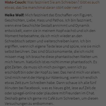
Histo-Couch:
Was fasziniert Sie am Schreiben? Gibt es auch
etwas, das Sie manchmal daran stört oder nervt?
Heike Wolf:
Mich fasziniert das Erschaffen von Figuren,
Geschichten, Liebe, Hass und Pathos. Ich bin fasziniert,
wenn eine Geschichte Gestalt annimmt und Dynamik
entwickelt, wenn sie in meinem Kopf wächst und ich den
Moment herbeisehne, da ich mich wieder an den
Schreibtisch setzen und weiterschreiben kann. Ich bin
ergriffen, wenn ich eigene Texte lese und spüre, wie sie mich
selbst berühren. Das sind Glücksmomente, die ich nicht
missen mag. Ich brauche diese phantastischen Welten um
mich herum. Natürlich ist es nicht immer phantastisch. Es
gibt Zeiten, da muss ich mich zwingen, wenn ich zu
erschöpft bin oder der Kopf zu leer. Das nervt mich vor allem.
Und mich nervt der Hang zur Ablenkung, wenn ich endlich
etwas Zeit zum Schreiben habe. Dann schaue ich alle fünf
Minuten bei Facebook, was es Neues gibt, lese auf Zeit.de
oder spiegel-online oder plaudere mit Freunden im Chat.
Deshalb gehe ich gerne ins Café zum Schreiben, um diesen
Versuchungen zu entkommen.