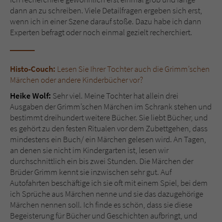
dann an zu schreiben. Viele Detailfragen ergeben sich erst,
wenn ich in einer Szene darauf stoße. Dazu habe ich dann
Experten befragt oder noch einmal gezielt recherchiert.
Histo-Couch:
Lesen Sie Ihrer Tochter auch die Grimm’schen
Märchen oder andere Kinderbücher vor?
Heike Wolf:
Sehr viel. Meine Tochter hat allein drei
Ausgaben der Grimm’schen Märchen im Schrank stehen und
bestimmt dreihundert weitere Bücher. Sie liebt Bücher, und
es gehört zu den festen Ritualen vor dem Zubettgehen, dass
mindestens ein Buch/ ein Märchen gelesen wird. An Tagen,
an denen sie nicht im Kindergarten ist, lesen wir
durchschnittlich ein bis zwei Stunden. Die Märchen der
Brüder Grimm kennt sie inzwischen sehr gut. Auf
Autofahrten beschäftige ich sie oft mit einem Spiel, bei dem
ich Sprüche aus Märchen nenne und sie das dazugehörige
Märchen nennen soll. Ich finde es schön, dass sie diese
Begeisterung für Bücher und Geschichten aufbringt, und