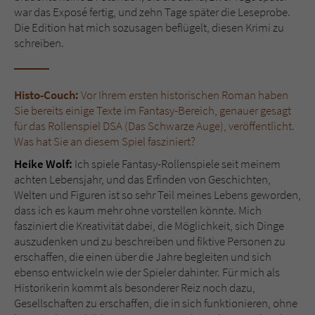
war das Exposé fertig, und zehn Tage später die Leseprobe.
Die Edition hat mich sozusagen beflügelt, diesen Krimi zu
schreiben.
Histo-Couch:
Vor Ihrem ersten historischen Roman haben
Sie bereits einige Texte im Fantasy-Bereich, genauer gesagt
für das Rollenspiel DSA (Das Schwarze Auge), veröffentlicht.
Was hat Sie an diesem Spiel fasziniert?
Heike Wolf:
Ich spiele Fantasy-Rollenspiele seit meinem
achten Lebensjahr, und das Erfinden von Geschichten,
Welten und Figuren ist so sehr Teil meines Lebens geworden,
dass ich es kaum mehr ohne vorstellen könnte. Mich
fasziniert die Kreativität dabei, die Möglichkeit, sich Dinge
auszudenken und zu beschreiben und fiktive Personen zu
erschaffen, die einen über die Jahre begleiten und sich
ebenso entwickeln wie der Spieler dahinter. Für mich als
Historikerin kommt als besonderer Reiz noch dazu,
Gesellschaften zu erschaffen, die in sich funktionieren, ohne