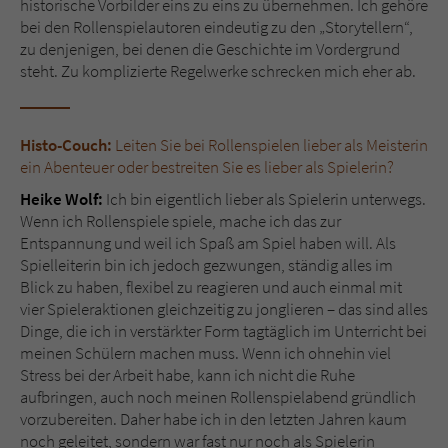
historische Vorbilder eins zu eins zu übernehmen. Ich gehöre
bei den Rollenspielautoren eindeutig zu den „Storytellern“,
zu denjenigen, bei denen die Geschichte im Vordergrund
steht. Zu komplizierte Regelwerke schrecken mich eher ab.
Histo-Couch:
Leiten Sie bei Rollenspielen lieber als Meisterin
ein Abenteuer oder bestreiten Sie es lieber als Spielerin?
Heike Wolf:
Ich bin eigentlich lieber als Spielerin unterwegs.
Wenn ich Rollenspiele spiele, mache ich das zur
Entspannung und weil ich Spaß am Spiel haben will. Als
Spielleiterin bin ich jedoch gezwungen, ständig alles im
Blick zu haben, flexibel zu reagieren und auch einmal mit
vier Spieleraktionen gleichzeitig zu jonglieren – das sind alles
Dinge, die ich in verstärkter Form tagtäglich im Unterricht bei
meinen Schülern machen muss. Wenn ich ohnehin viel
Stress bei der Arbeit habe, kann ich nicht die Ruhe
aufbringen, auch noch meinen Rollenspielabend gründlich
vorzubereiten. Daher habe ich in den letzten Jahren kaum
noch geleitet, sondern war fast nur noch als Spielerin