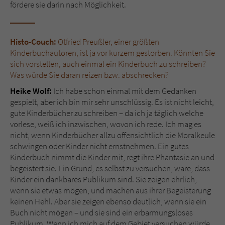
fördere sie darin nach Möglichkeit.
Histo-Couch:
Otfried Preußler, einer größten
Kinderbuchautoren, ist ja vor kurzem gestorben. Könnten Sie
sich vorstellen, auch einmal ein Kinderbuch zu schreiben?
Was würde Sie daran reizen bzw. abschrecken?
Heike Wolf:
Ich habe schon einmal mit dem Gedanken
gespielt, aber ich bin mir sehr unschlüssig. Es ist nicht leicht,
gute Kinderbücher zu schreiben – da ich ja täglich welche
vorlese, weiß ich inzwischen, wovon ich rede. Ich mag es
nicht, wenn Kinderbücher allzu offensichtlich die Moralkeule
schwingen oder Kinder nicht ernstnehmen. Ein gutes
Kinderbuch nimmt die Kinder mit, regt ihre Phantasie an und
begeistert sie. Ein Grund, es selbst zu versuchen, wäre, dass
Kinder ein dankbares Publikum sind. Sie zeigen ehrlich,
wenn sie etwas mögen, und machen aus ihrer Begeisterung
keinen Hehl. Aber sie zeigen ebenso deutlich, wenn sie ein
Buch nicht mögen – und sie sind ein erbarmungsloses
Publikum. Wenn ich mich auf dem Gebiet versuchen würde,