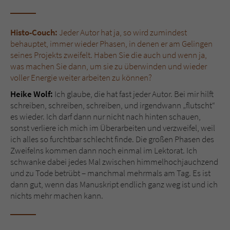
Histo-Couch:
Jeder Autor hat ja, so wird zumindest
behauptet, immer wieder Phasen, in denen er am Gelingen
seines Projekts zweifelt. Haben Sie die auch und wenn ja,
was machen Sie dann, um sie zu überwinden und wieder
voller Energie weiter arbeiten zu können?
Heike Wolf:
Ich glaube, die hat fast jeder Autor. Bei mir hilft
schreiben, schreiben, schreiben, und irgendwann „flutscht“
es wieder. Ich darf dann nur nicht nach hinten schauen,
sonst verliere ich mich im Überarbeiten und verzweifel, weil
ich alles so furchtbar schlecht finde. Die großen Phasen des
Zweifelns kommen dann noch einmal im Lektorat. Ich
schwanke dabei jedes Mal zwischen himmelhochjauchzend
und zu Tode betrübt – manchmal mehrmals am Tag. Es ist
dann gut, wenn das Manuskript endlich ganz weg ist und ich
nichts mehr machen kann.