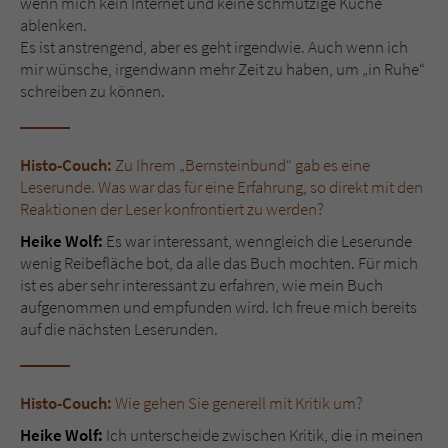
wenn mich kein Internet und keine schmutzige Küche
ablenken.
Es ist anstrengend, aber es geht irgendwie. Auch wenn ich
mir wünsche, irgendwann mehr Zeit zu haben, um „in Ruhe“
schreiben zu können.
Histo-Couch:
Zu Ihrem „Bernsteinbund“ gab es eine
Leserunde. Was war das für eine Erfahrung, so direkt mit den
Reaktionen der Leser konfrontiert zu werden?
Heike Wolf:
Es war interessant, wenngleich die Leserunde
wenig Reibefläche bot, da alle das Buch mochten. Für mich
ist es aber sehr interessant zu erfahren, wie mein Buch
aufgenommen und empfunden wird. Ich freue mich bereits
auf die nächsten Leserunden.
Histo-Couch:
Wie gehen Sie generell mit Kritik um?
Heike Wolf:
Ich unterscheide zwischen Kritik, die in meinen