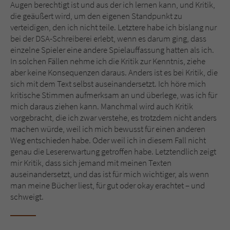
Augen berechtigt ist und aus der ich lernen kann, und Kritik,
die geäußert wird, um den eigenen Standpunkt zu
verteidigen, den ich nicht teile. Letztere habe ich bislang nur
bei der DSA-Schreiberei erlebt, wenn es darum ging, dass
einzelne Spieler eine andere Spielauffassung hatten als ich.
In solchen Fällen nehme ich die Kritik zur Kenntnis, ziehe
aber keine Konsequenzen daraus. Anders ist es bei Kritik, die
sich mit dem Text selbst auseinandersetzt. Ich höre mich
kritische Stimmen aufmerksam an und überlege, was ich für
mich daraus ziehen kann. Manchmal wird auch Kritik
vorgebracht, die ich zwar verstehe, es trotzdem nicht anders
machen würde, weil ich mich bewusst für einen anderen
Weg entschieden habe. Oder weil ich in diesem Fall nicht
genau die Lesererwartung getroffen habe. Letztendlich zeigt
mir Kritik, dass sich jemand mit meinen Texten
auseinandersetzt, und das ist für mich wichtiger, als wenn
man meine Bücher liest, für gut oder okay erachtet – und
schweigt.