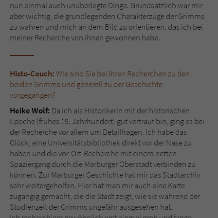
Sicherheitscode des Kontaktformulars zu
nun einmal auch unüberlegte Dinge. Grundsätzlich war mir
überprüfen.
aber wichtig, die grundlegenden Charakterzüge der Grimms
zu wahren und mich an dem Bild zu orientieren, das ich bei
meiner Recherche von ihnen gewonnen habe.
Histo-Couch:
Wie sind Sie bei Ihren Recherchen zu den
beiden Grimms und generell zu der Geschichte
vorgegangen?
Heike Wolf:
Da ich als Historikerin mit der historischen
Epoche (frühes 19. Jahrhundert) gut vertraut bin, ging es bei
der Recherche vor allem um Detailfragen. Ich habe das
Glück, eine Universitätsbibliothek direkt vor der Nase zu
haben und die vor-Ort-Recherche mit einem netten
Spaziergang durch die Marburger Oberstadt verbinden zu
können. Zur Marburger Geschichte hat mir das Stadtarchiv
sehr weitergeholfen. Hier hat man mir auch eine Karte
zugängig gemacht, die die Stadt zeigt, wie sie während der
Studienzeit der Grimms ungefähr ausgesehen hat.
Ich recherchiere gewöhnlich erst einmal grob und fange