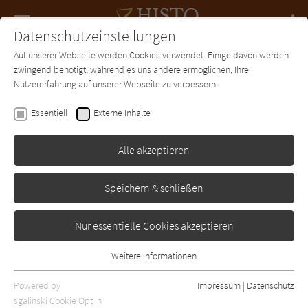
Navigation
Datenschutzeinstellungen
Couch
wechse
Auf unserer Webseite werden Cookies verwendet. Einige davon werden
Forum
Charts
Newsletter
SUCHE
zwingend benötigt, während es uns andere ermöglichen, Ihre
Nutzererfahrung auf unserer Webseite zu verbessern.
Histo-Couch.de
Autor*in
Megan Campisi
Essentiell
Externe Inhalte
Megan Campisi
Alle akzeptieren
Sortierung:
Speichern & schließen
Standard
Nur essentielle Cookies akzeptieren
Alle Epochen anzeigen
Weitere Informationen
Essentiell
Alle Themen anzeigen
Essentielle Cookies werden für grundlegende Funktionen der
Powered by
Impressum
|
Datenschutz
Alle Regionen anzeigen
Webseite benötigt. Dadurch ist gewährleistet, dass die Webseite
sgalinski Cookie Opt In