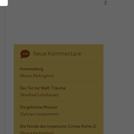
Neue Kommentare
Hammaburg
(Bruce Partington)
Das Tor zur Welt: Träume
(Manfred Lohnbauer)
Die geheime Mission
(Sylvias-Lesezimmer)
Die Feinde des Imperiums (Limes-Reihe 2)
(Bruce Partington)