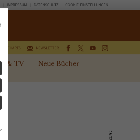
IMPRESSUM
DATENSCHUTZ
COOKIE-EINSTELLUNGEN
d
FACEBOOK
TWITTER
YOUTUBE
INSTAGRAM
CHARTS
NEWSLETTER
no & TV
Neue Bücher
z