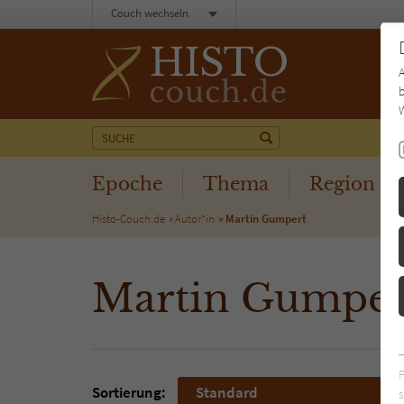
Couch wechseln
b
W
Epoche
Thema
Region
Histo-Couch.de
Autor*in
Martin Gumpert
Martin Gumper
Sortierung:
Standard
s