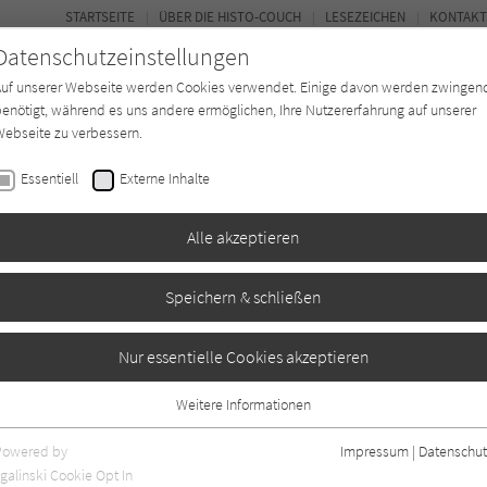
STARTSEITE
ÜBER DIE HISTO-COUCH
LESEZEICHEN
KONTAKT
Datenschutzeinstellungen
Auf unserer Webseite werden Cookies verwendet. Einige davon werden zwingen
enötigt, während es uns andere ermöglichen, Ihre Nutzererfahrung auf unserer
ebseite zu verbessern.
FORUM
Essentiell
Externe Inhalte
Buchtyp
Autor*in
Magazin
Ki
Alle akzeptieren
Speichern & schließen
t
Nur essentielle Cookies akzeptieren
Weitere Informationen
Essentiell
Essentielle Cookies werden für grundlegende Funktionen der Webseite
Powered by
Impressum
|
Datenschut
benötigt. Dadurch ist gewährleistet, dass die Webseite einwandfrei
nur rezensierte Titel anzeigen
galinski Cookie Opt In