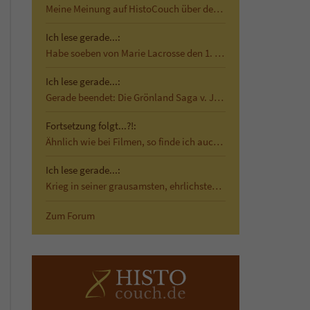
Meine Meinung auf HistoCouch über den historischen…
Ich lese gerade...:
Habe soeben von Marie Lacrosse den 1. Band von Das…
Ich lese gerade...:
Gerade beendet: Die Grönland Saga v. Jane Smiley …
Fortsetzung folgt...?!:
Ähnlich wie bei Filmen, so finde ich auch bei…
Ich lese gerade...:
Krieg in seiner grausamsten, ehrlichsten Form Mit…
Zum Forum