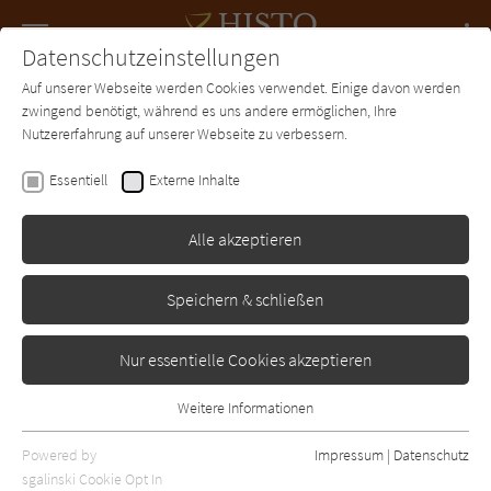
Navigation
Datenschutzeinstellungen
Couch
wechse
Auf unserer Webseite werden Cookies verwendet. Einige davon werden
Forum
Charts
Newsletter
SUCHE
zwingend benötigt, während es uns andere ermöglichen, Ihre
Nutzererfahrung auf unserer Webseite zu verbessern.
Histo-Couch.de
Autor*in
Axel Simon
Essentiell
Externe Inhalte
Axel Simon
Alle akzeptieren
Sortierung:
Speichern & schließen
Standard
Nur essentielle Cookies akzeptieren
Alle Epochen anzeigen
Weitere Informationen
Essentiell
Alle Themen anzeigen
Essentielle Cookies werden für grundlegende Funktionen der
Powered by
Impressum
|
Datenschutz
Alle Regionen anzeigen
Webseite benötigt. Dadurch ist gewährleistet, dass die Webseite
sgalinski Cookie Opt In