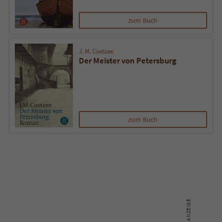
zum Buch
Name
tx_pwcomments_ahash
Anbieter
Literatur-Couch Medien GmbH & Co. KG
J. M. Coetzee
Der Meister von Petersburg
Laufzeit
1 Jahr
Zweck
Cookie für Kommentare einzelner Buchtitel
zum Buch
Name
fe_typo_user
Anbieter
Literatur-Couch Medien GmbH & Co. KG
Laufzeit
Session
Dieses Cookie gewährleistet die
Kommunikation der Webseite mit dem
Zweck
Benutzer. Es wird benötigt um z. B. den