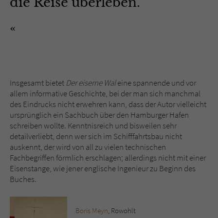
die Reise überleben."
Insgesamt bietet
Der eiserne Wal
eine spannende und vor
allem informative Geschichte, bei der man sich manchmal
des Eindrucks nicht erwehren kann, dass der Autor vielleicht
ursprünglich ein Sachbuch über den Hamburger Hafen
schreiben wollte. Kenntnisreich und bisweilen sehr
detailverliebt, denn wer sich im Schifffahrtsbau nicht
auskennt, der wird von all zu vielen technischen
Fachbegriffen förmlich erschlagen; allerdings nicht mit einer
Eisenstange, wie jener englische Ingenieur zu Beginn des
Buches.
Boris Meyn
, Rowohlt