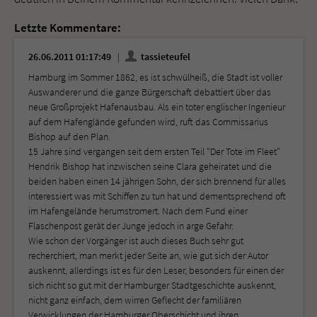
Letzte Kommentare:
26.06.2011 01:17:49
tassieteufel
Hamburg im Sommer 1862, es ist schwülheiß, die Stadt ist voller
Auswanderer und die ganze Bürgerschaft debattiert über das
neue Großprojekt Hafenausbau. Als ein toter englischer Ingenieur
auf dem Hafenglände gefunden wird, ruft das Commissarius
Bishop auf den Plan.
15 Jahre sind vergangen seit dem ersten Teil "Der Tote im Fleet"
Hendrik Bishop hat inzwischen seine Clara geheiratet und die
beiden haben einen 14 jährigen Sohn, der sich brennend für alles
interessiert was mit Schiffen zu tun hat und dementsprechend oft
im Hafengelände herumstromert. Nach dem Fund einer
Flaschenpost gerät der Junge jedoch in arge Gefahr.
Wie schon der Vorgänger ist auch dieses Buch sehr gut
recherchiert, man merkt jeder Seite an, wie gut sich der Autor
auskennt, allerdings ist es für den Leser, besonders für einen der
sich nicht so gut mit der Hamburger Stadtgeschichte auskennt,
nicht ganz einfach, dem wirren Geflecht der familiären
Verwicklungen der Hamburger Oberschicht und ihren