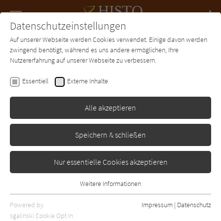
Navigation
Datenschutzeinstellungen
Couch
wechse
Auf unserer Webseite werden Cookies verwendet. Einige davon werden
Forum
Charts
Newsletter
SUCHE
zwingend benötigt, während es uns andere ermöglichen, Ihre
Nutzererfahrung auf unserer Webseite zu verbessern.
Boris Meyn
Essentiell
Externe Inhalte
Der eiserne Wal
Alle akzeptieren
Rowohlt
Erschienen: Januar 2002
Bibliogr. Angaben
1
Speichern & schließen
Nur essentielle Cookies akzeptieren
Weitere Informationen
Essentiell
Essentielle Cookies werden für grundlegende Funktionen der
Powered by
Impressum
|
Datenschutz
Webseite benötigt. Dadurch ist gewährleistet, dass die Webseite
sgalinski Cookie Opt In