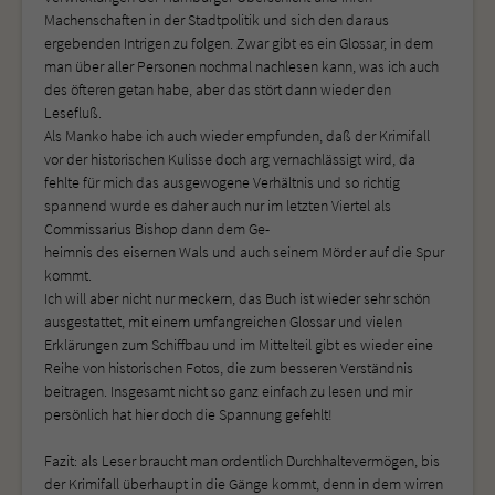
Machenschaften in der Stadtpolitik und sich den daraus
ergebenden Intrigen zu folgen. Zwar gibt es ein Glossar, in dem
man über aller Personen nochmal nachlesen kann, was ich auch
des öfteren getan habe, aber das stört dann wieder den
Lesefluß.
Als Manko habe ich auch wieder empfunden, daß der Krimifall
vor der historischen Kulisse doch arg vernachlässigt wird, da
fehlte für mich das ausgewogene Verhältnis und so richtig
spannend wurde es daher auch nur im letzten Viertel als
Commissarius Bishop dann dem Ge-
heimnis des eisernen Wals und auch seinem Mörder auf die Spur
kommt.
Ich will aber nicht nur meckern, das Buch ist wieder sehr schön
ausgestattet, mit einem umfangreichen Glossar und vielen
Erklärungen zum Schiffbau und im Mittelteil gibt es wieder eine
Reihe von historischen Fotos, die zum besseren Verständnis
beitragen. Insgesamt nicht so ganz einfach zu lesen und mir
persönlich hat hier doch die Spannung gefehlt!
Fazit: als Leser braucht man ordentlich Durchhaltevermögen, bis
der Krimifall überhaupt in die Gänge kommt, denn in dem wirren