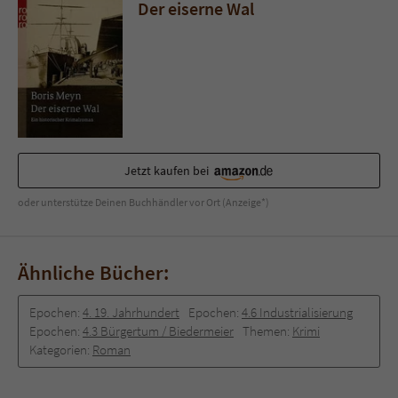
Der eiserne Wal
Jetzt kaufen bei
oder unterstütze Deinen Buchhändler vor Ort (Anzeige*)
Ähnliche Bücher:
Epochen:
4. 19. Jahrhundert
Epochen:
4.6 Industrialisierung
Epochen:
4.3 Bürgertum / Biedermeier
Themen:
Krimi
Kategorien:
Roman