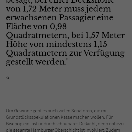
besagt, bei einer Deckshöhe
von 1,72 Meter muss jedem
erwachsenen Passagier eine
Fläche von 0,98
Quadratmetern, bei 1,57 Meter
Höhe von mindestens 1,15
Quadratmetern zur Verfügung
gestellt werden."
Um Gewinne geht es auch vielen Senatoren, die mit
Grundstücksspekulationen Kasse machen wollen. Für
Bischop ein fast undurchschaubares Dickicht, denn nahezu
die gesamte Hamburger Oberschicht ist involviert. Zudem