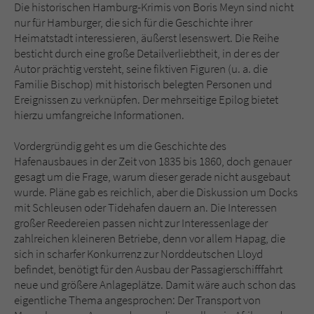
Die historischen Hamburg-Krimis von Boris Meyn sind nicht
nur für Hamburger, die sich für die Geschichte ihrer
Heimatstadt interessieren, äußerst lesenswert. Die Reihe
besticht durch eine große Detailverliebtheit, in der es der
Autor prächtig versteht, seine fiktiven Figuren (u. a. die
Familie Bischop) mit historisch belegten Personen und
Ereignissen zu verknüpfen. Der mehrseitige Epilog bietet
hierzu umfangreiche Informationen.
Vordergründig geht es um die Geschichte des
Hafenausbaues in der Zeit von 1835 bis 1860, doch genauer
gesagt um die Frage, warum dieser gerade nicht ausgebaut
wurde. Pläne gab es reichlich, aber die Diskussion um Docks
mit Schleusen oder Tidehafen dauern an. Die Interessen
großer Reedereien passen nicht zur Interessenlage der
zahlreichen kleineren Betriebe, denn vor allem Hapag, die
sich in scharfer Konkurrenz zur Norddeutschen Lloyd
befindet, benötigt für den Ausbau der Passagierschifffahrt
neue und größere Anlageplätze. Damit wäre auch schon das
eigentliche Thema angesprochen: Der Transport von