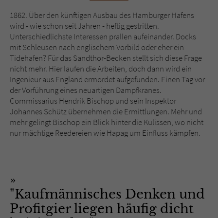
Sicherheitscode des Kontaktformulars zu
überprüfen.
1862. Über den künftigen Ausbau des Hamburger Hafens
wird - wie schon seit Jahren - heftig gestritten.
Unterschiedlichste Interessen prallen aufeinander. Docks
mit Schleusen nach englischem Vorbild oder eher ein
Tidehafen? Für das Sandthor-Becken stellt sich diese Frage
nicht mehr. Hier laufen die Arbeiten, doch dann wird ein
Ingenieur aus England ermordet aufgefunden. Einen Tag vor
der Vorführung eines neuartigen Dampfkranes.
Commissarius Hendrik Bischop und sein Inspektor
Johannes Schütz übernehmen die Ermittlungen. Mehr und
mehr gelingt Bischop ein Blick hinter die Kulissen, wo nicht
nur mächtige Reedereien wie Hapag um Einfluss kämpfen.
"Kaufmännisches Denken und
Profitgier liegen häufig dicht