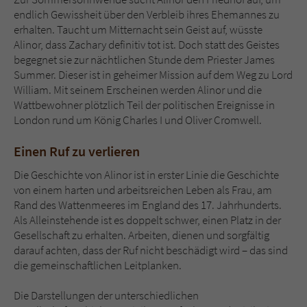
endlich Gewissheit über den Verbleib ihres Ehemannes zu
erhalten. Taucht um Mitternacht sein Geist auf, wüsste
Alinor, dass Zachary definitiv tot ist. Doch statt des Geistes
begegnet sie zur nächtlichen Stunde dem Priester James
Summer. Dieser ist in geheimer Mission auf dem Weg zu Lord
William. Mit seinem Erscheinen werden Alinor und die
Wattbewohner plötzlich Teil der politischen Ereignisse in
London rund um König Charles I und Oliver Cromwell.
Einen Ruf zu verlieren
Die Geschichte von Alinor ist in erster Linie die Geschichte
von einem harten und arbeitsreichen Leben als Frau, am
Rand des Wattenmeeres im England des 17. Jahrhunderts.
Als Alleinstehende ist es doppelt schwer, einen Platz in der
Gesellschaft zu erhalten. Arbeiten, dienen und sorgfältig
darauf achten, dass der Ruf nicht beschädigt wird – das sind
die gemeinschaftlichen Leitplanken.
Die Darstellungen der unterschiedlichen