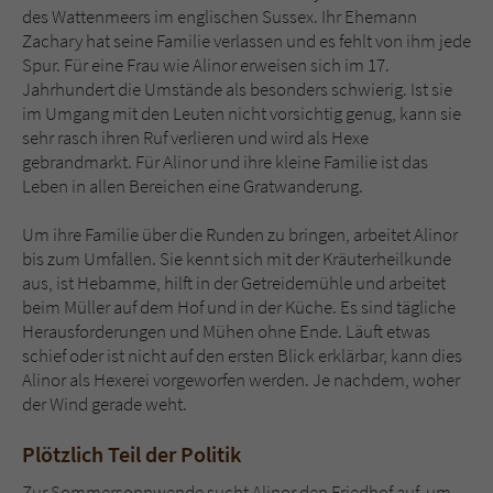
Sicherheitscode des Kontaktformulars zu
des Wattenmeers im englischen Sussex. Ihr Ehemann
überprüfen.
Zachary hat seine Familie verlassen und es fehlt von ihm jede
Spur. Für eine Frau wie Alinor erweisen sich im 17.
Jahrhundert die Umstände als besonders schwierig. Ist sie
im Umgang mit den Leuten nicht vorsichtig genug, kann sie
sehr rasch ihren Ruf verlieren und wird als Hexe
gebrandmarkt. Für Alinor und ihre kleine Familie ist das
Leben in allen Bereichen eine Gratwanderung.
Um ihre Familie über die Runden zu bringen, arbeitet Alinor
bis zum Umfallen. Sie kennt sich mit der Kräuterheilkunde
aus, ist Hebamme, hilft in der Getreidemühle und arbeitet
beim Müller auf dem Hof und in der Küche. Es sind tägliche
Herausforderungen und Mühen ohne Ende. Läuft etwas
schief oder ist nicht auf den ersten Blick erklärbar, kann dies
Alinor als Hexerei vorgeworfen werden. Je nachdem, woher
der Wind gerade weht.
Plötzlich Teil der Politik
Zur Sommersonnwende sucht Alinor den Friedhof auf, um