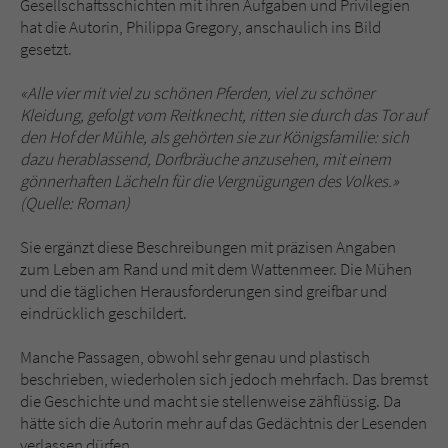
Gesellschaftsschichten mit ihren Aufgaben und Privilegien
hat die Autorin, Philippa Gregory, anschaulich ins Bild
gesetzt.
«Alle vier mit viel zu schönen Pferden, viel zu schöner
Kleidung, gefolgt vom Reitknecht, ritten sie durch das Tor auf
den Hof der Mühle, als gehörten sie zur Königsfamilie: sich
dazu herablassend, Dorfbräuche anzusehen, mit einem
gönnerhaften Lächeln für die Vergnügungen des Volkes.»
(Quelle: Roman)
Sie ergänzt diese Beschreibungen mit präzisen Angaben
zum Leben am Rand und mit dem Wattenmeer. Die Mühen
und die täglichen Herausforderungen sind greifbar und
eindrücklich geschildert.
Manche Passagen, obwohl sehr genau und plastisch
beschrieben, wiederholen sich jedoch mehrfach. Das bremst
die Geschichte und macht sie stellenweise zähflüssig. Da
hätte sich die Autorin mehr auf das Gedächtnis der Lesenden
verlassen dürfen.