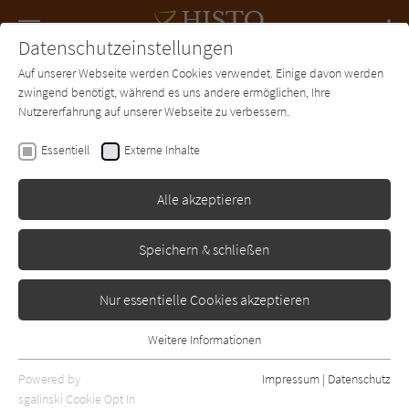
Navigation
Datenschutzeinstellungen
Couch
wechse
Auf unserer Webseite werden Cookies verwendet. Einige davon werden
Forum
Charts
Newsletter
SUCHE
zwingend benötigt, während es uns andere ermöglichen, Ihre
Nutzererfahrung auf unserer Webseite zu verbessern.
Philippa Gregory
Essentiell
Externe Inhalte
Gezeitenland
Alle akzeptieren
Droemer-Knaur
Erschienen: April 2021
0
Speichern & schließen
Nur essentielle Cookies akzeptieren
Weitere Informationen
Essentiell
Essentielle Cookies werden für grundlegende Funktionen der
Powered by
Impressum
|
Datenschutz
Webseite benötigt. Dadurch ist gewährleistet, dass die Webseite
sgalinski Cookie Opt In