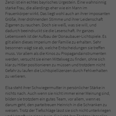
Zenzi ist ein echtes bayrisches Urgestein. Eine wahnsinnig
starke Frau, die allerdings eher wie ein Mann im
Frauenkörper wirkt. Das liegt wohl auch an ihrer imposanten
Größe, ihrer dröhnenden Stimme und ihrer Leidenschaft
Zigarren zu rauchen. Doch sie weiß, was sie will, und
dadurch beeindruckt sie die Leserschaft. Ihr ganzes
Lebenswerk ist der Aufbau der Donaubauer-Lichtspiele. Es
gilt allein dieses Imperium der Familie zu erhalten. Sehr
besonnen wägt sie ab, welche Entscheidungen sie treffen
muss. Vor allem als die Kinos zu Propagandainstrumenten
werden, versucht sie einen Mittelweg zu finden, ohne sich
klar zu Hitler positionieren zu müssen und trotzdem nicht
Gefahr zu laufen die Lichtspiellizenzen durch Fehlverhalten
zu verlieren.
Elsa steht ihrer Schwiegermutter in persönlicher Stärke in
nichts nach. Auch wenn sie nicht immer einer Meinung sind,
bilden sie trotzdem ein gutes Team, vor allem, wenn es
darum geht, den parteitreuen Heinrich in die Schranken zu
weisen. Trotz der Tiefschläge lässt sie sich nicht unterkriegen