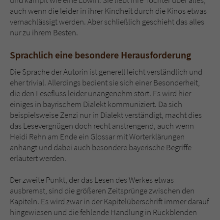
und kämpft wie eine Löwin. Sie liebt ihre Töchter über alles,
auch wenn die leider in ihrer Kindheit durch die Kinos etwas
vernachlässigt werden. Aber schließlich geschieht das alles
nur zu ihrem Besten.
Sprachlich eine besondere Herausforderung
Die Sprache der Autorin ist generell leicht verständlich und
eher trivial. Allerdings bedient sie sich einer Besonderheit,
die den Lesefluss leider unangenehm stört. Es wird hier
einiges in bayrischem Dialekt kommuniziert. Da sich
beispielsweise Zenzi nur in Dialekt verständigt, macht dies
das Lesevergnügen doch recht anstrengend, auch wenn
Heidi Rehn am Ende ein Glossar mit Worterklärungen
anhängt und dabei auch besondere bayerische Begriffe
erläutert werden.
Der zweite Punkt, der das Lesen des Werkes etwas
ausbremst, sind die größeren Zeitsprünge zwischen den
Kapiteln. Es wird zwar in der Kapitelüberschrift immer darauf
hingewiesen und die fehlende Handlung in Rückblenden