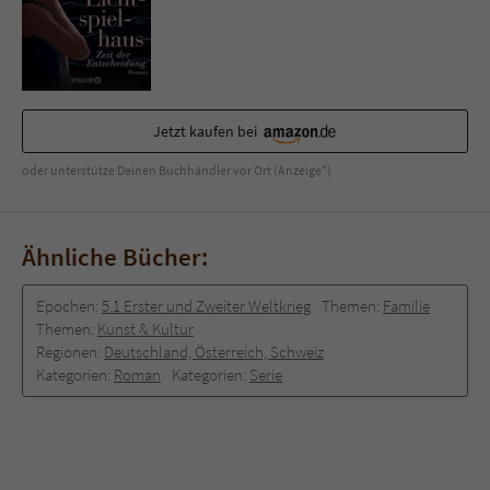
Jetzt kaufen bei
oder unterstütze Deinen Buchhändler vor Ort (Anzeige*)
Ähnliche Bücher:
Epochen:
5.1 Erster und Zweiter Weltkrieg
Themen:
Familie
Themen:
Kunst & Kultur
Regionen:
Deutschland, Österreich, Schweiz
Kategorien:
Roman
Kategorien:
Serie