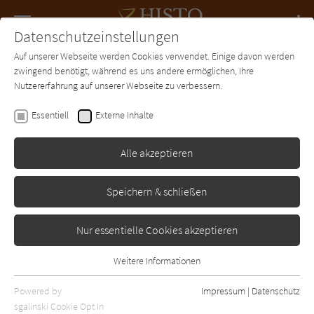
Navigation
Datenschutzeinstellungen
Couch
wechse
Auf unserer Webseite werden Cookies verwendet. Einige davon werden
Forum
Charts
Newsletter
SUCHE
zwingend benötigt, während es uns andere ermöglichen, Ihre
Nutzererfahrung auf unserer Webseite zu verbessern.
Heidi Rehn
Essentiell
Externe Inhalte
Das Lichtspielhaus - Zeit
der Entscheidung
Alle akzeptieren
Droemer-Knaur
Erschienen: Mai 2019
0
Speichern & schließen
Nur essentielle Cookies akzeptieren
Weitere Informationen
Essentiell
Essentielle Cookies werden für grundlegende Funktionen der
Powered by
Impressum
|
Datenschutz
Webseite benötigt. Dadurch ist gewährleistet, dass die Webseite
sgalinski Cookie Opt In