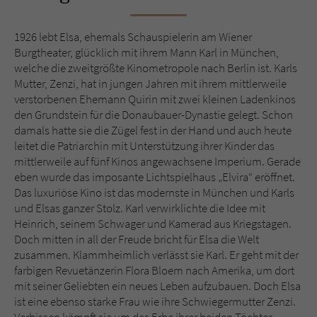
Sicherheitscode des Kontaktformulars zu
überprüfen.
1926 lebt Elsa, ehemals Schauspielerin am Wiener
Burgtheater, glücklich mit ihrem Mann Karl in München,
welche die zweitgrößte Kinometropole nach Berlin ist. Karls
Mutter, Zenzi, hat in jungen Jahren mit ihrem mittlerweile
verstorbenen Ehemann Quirin mit zwei kleinen Ladenkinos
den Grundstein für die Donaubauer-Dynastie gelegt. Schon
damals hatte sie die Zügel fest in der Hand und auch heute
leitet die Patriarchin mit Unterstützung ihrer Kinder das
mittlerweile auf fünf Kinos angewachsene Imperium. Gerade
eben wurde das imposante Lichtspielhaus „Elvira“ eröffnet.
Das luxuriöse Kino ist das modernste in München und Karls
und Elsas ganzer Stolz. Karl verwirklichte die Idee mit
Heinrich, seinem Schwager und Kamerad aus Kriegstagen.
Doch mitten in all der Freude bricht für Elsa die Welt
zusammen. Klammheimlich verlässt sie Karl. Er geht mit der
farbigen Revuetänzerin Flora Bloem nach Amerika, um dort
mit seiner Geliebten ein neues Leben aufzubauen. Doch Elsa
ist eine ebenso starke Frau wie ihre Schwiegermutter Zenzi.