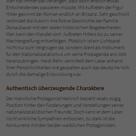
Man hat immer das Verlangen, dass doch endlich etwas
Entscheidendes passieren müsste. Mit Auftreten der Figur
Hitler gewinnt der Roman endlich an Brisanz. Sehr geschickt
verbindet die Autorin ihre fiktive Geschichte der Familie
Donaubauer mit den realen historischen Begebenheiten.
Man kann den Wandel vom Auftreten Hitlers bis zu seiner
Machtergreifung mitverfolgen. Plötzlich ist ein Lichtspiel
nicht nur zum Vergnügen da, sondern dient als Instrument
für den Nationalsozialismus um seine Propaganda ans Volk
heranzubringen. Heidi Rehn vermittelt dem Leser anhand
ihrer Persönlichkeiten wie gespalten auch das deutsche Volk
durch die damalige Entwicklung war.
Authentisch überzeugende Charaktere
Der männliche Protagonist Heinrich bezieht relativ zügig
Position hinter den Forderungen und Vorstellungen seiner
nationalsozialistischen Freunde. Doch kann er dem Leser
nicht wirkliche Sympathien entlocken, zu stark ist die
Konkurrenz mit den beiden weiblichen Protagonisten.