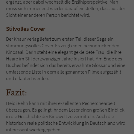
ergänzt, aber dabei wechselt die Erzählperspektive. Man
muss sich immer erst wieder darauf einstellen, dass aus der
Sicht einer anderen Person berichtet wird.
Stilvolles Cover
Der Knaur Verlag liefert zum ersten Teil dieser Saga ein
stimmungsvolles Cover. Es zeigt einen beeindruckenden
Kinosaal. Darin steht eine elegant gekleidete Frau, die ihre
Haare im Stil der zwanziger Jahre frisiert hat. Am Ende des
Buches befindet sich das bereits erwähnte Glossar und eine
umfassende Liste in dem alle genannten Filme aufgezählt
und erläutert werden.
Fazit:
Heidi Rehn kann mit ihrer exzellenten Recherchearbeit
überzeugen. Es gelingt ihr dem Leser einen großen Einblick
in die Geschichte der Kinowelt zu vermitteln. Auch die
historisch reale politische Entwicklung in Deutschland wird
interessant wiedergegeben.