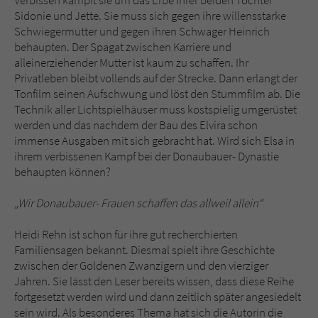
Verbissen kämpft sie um das Erbe ihrer beiden Töchter
Sidonie und Jette. Sie muss sich gegen ihre willensstarke
Schwiegermutter und gegen ihren Schwager Heinrich
behaupten. Der Spagat zwischen Karriere und
alleinerziehender Mutter ist kaum zu schaffen. Ihr
Privatleben bleibt vollends auf der Strecke. Dann erlangt der
Tonfilm seinen Aufschwung und löst den Stummfilm ab. Die
Technik aller Lichtspielhäuser muss kostspielig umgerüstet
werden und das nachdem der Bau des Elvira schon
immense Ausgaben mit sich gebracht hat. Wird sich Elsa in
ihrem verbissenen Kampf bei der Donaubauer- Dynastie
behaupten können?
„Wir Donaubauer- Frauen schaffen das allweil allein“
Heidi Rehn ist schon für ihre gut recherchierten
Familiensagen bekannt. Diesmal spielt ihre Geschichte
zwischen der Goldenen Zwanzigern und den vierziger
Jahren. Sie lässt den Leser bereits wissen, dass diese Reihe
fortgesetzt werden wird und dann zeitlich später angesiedelt
sein wird. Als besonderes Thema hat sich die Autorin die