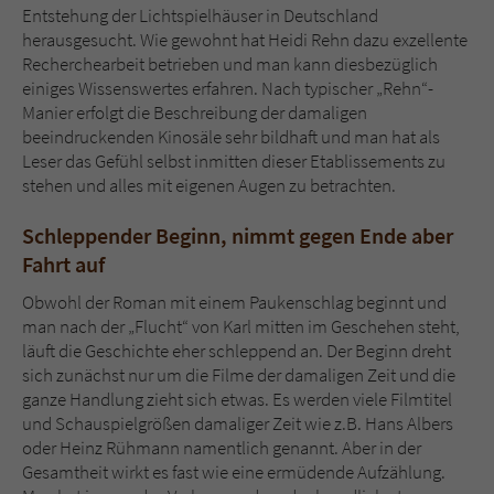
Entstehung der Lichtspielhäuser in Deutschland
herausgesucht. Wie gewohnt hat Heidi Rehn dazu exzellente
Recherchearbeit betrieben und man kann diesbezüglich
einiges Wissenswertes erfahren. Nach typischer „Rehn“-
Manier erfolgt die Beschreibung der damaligen
beeindruckenden Kinosäle sehr bildhaft und man hat als
Leser das Gefühl selbst inmitten dieser Etablissements zu
stehen und alles mit eigenen Augen zu betrachten.
Schleppender Beginn, nimmt gegen Ende aber
Fahrt auf
Obwohl der Roman mit einem Paukenschlag beginnt und
man nach der „Flucht“ von Karl mitten im Geschehen steht,
läuft die Geschichte eher schleppend an. Der Beginn dreht
sich zunächst nur um die Filme der damaligen Zeit und die
ganze Handlung zieht sich etwas. Es werden viele Filmtitel
und Schauspielgrößen damaliger Zeit wie z.B. Hans Albers
oder Heinz Rühmann namentlich genannt. Aber in der
Gesamtheit wirkt es fast wie eine ermüdende Aufzählung.