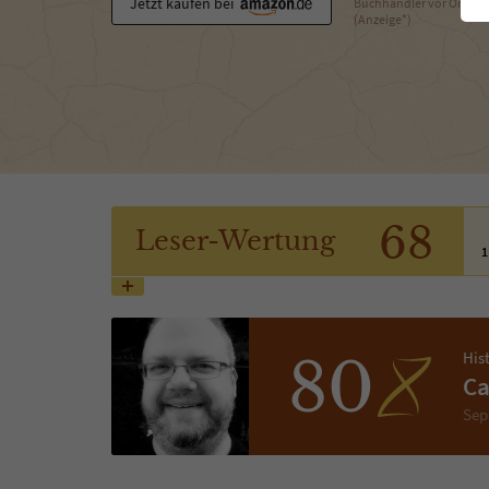
Jetzt kaufen bei
Buchhändler vor Ort
(Anzeige*)
68
Leser
-Wertung
1
His
80
Ca
Sep