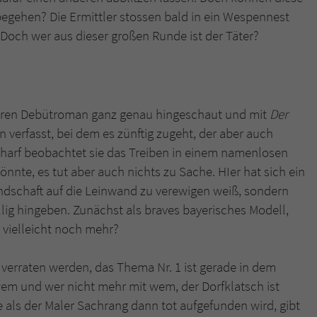
überprüfen.
gehen? Die Ermittler stossen bald in ein Wespennest
. Doch wer aus dieser großen Runde ist der Täter?
 ihren Debütroman ganz genau hingeschaut und mit
Der
verfasst, bei dem es zünftig zugeht, der aber auch
charf beobachtet sie das Treiben in einem namenlosen
önnte, es tut aber auch nichts zu Sache. HIer hat sich ein
Landschaft auf die Leinwand zu verewigen weiß, sondern
llig hingeben. Zunächst als braves bayerisches Modell,
 vielleicht noch mehr?
n verraten werden, das Thema Nr. 1 ist gerade in dem
 wem und wer nicht mehr mit wem, der Dorfklatsch ist
de als der Maler Sachrang dann tot aufgefunden wird, gibt