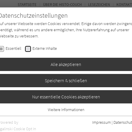
STARTSEITE
ÜBER DIE HISTO-COUCH
LESEZEICHEN
KONTAKT
Datenschutzeinstellungen
Auf unserer Webseite werden Cookies verwendet. Einige davon werden zwingen
enötigt, während es uns andere ermöglichen, Ihre Nutzererfahrung auf unserer
ebseite zu verbessern.
FORUM
Essentiell
Externe Inhalte
Buchtyp
Autor*in
Magazin
Ki
Alle akzeptieren
Speichern & schließen
hiemseemalers
Nur essentielle Cookies akzeptieren
Weitere Informationen
0
Essentiell
Essentielle Cookies werden für grundlegende Funktionen der Webseite
Powered by
Impressum
|
Datenschut
benötigt. Dadurch ist gewährleistet, dass die Webseite einwandfrei
galinski Cookie Opt In