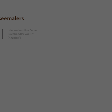
seemalers
oder unterstütze Deinen
Buchhändler vor Ort
(Anzeige*)