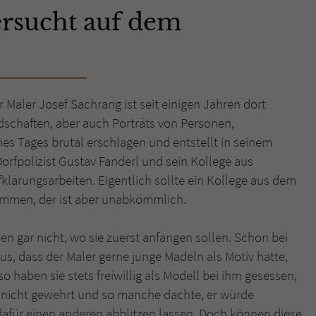
ersucht auf dem
Name
tx_pwcomments_ahash
Anbieter
Literatur-Couch Medien GmbH & Co. KG
Laufzeit
1 Jahr
aler Josef Sachrang ist seit einigen Jahren dort
ndschaften, aber auch Porträts von Personen,
Zweck
Cookie für Kommentare einzelner Buchtitel
nes Tages brutal erschlagen und entstellt in seinem
orfpolizist Gustav Fanderl und sein Kollege aus
Name
fe_typo_user
klärungsarbeiten. Eigentlich sollte ein Kollege aus dem
mmen, der ist aber unabkömmlich.
Anbieter
Literatur-Couch Medien GmbH & Co. KG
sen gar nicht, wo sie zuerst anfangen sollen. Schon bei
Laufzeit
Session
aus, dass der Maler gerne junge Madeln als Motiv hatte,
Dieses Cookie gewährleistet die Kommunikation der
 haben sie stets freiwillig als Modell bei ihm gesessen,
Webseite mit dem Benutzer. Es wird benötigt um z. B.
 nicht gewehrt und so manche dachte, er würde
Zweck
den Sicherheitscode des Kontaktformulars zu
e dafür einen anderen abblitzen lassen. Doch können diese