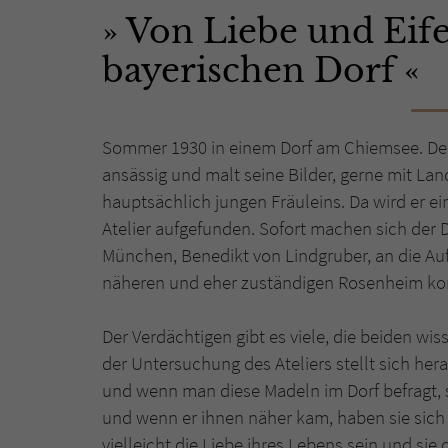
Von Liebe und Eif
bayerischen Dorf
Sommer 1930 in einem Dorf am Chiemsee. Der M
ansässig und malt seine Bilder, gerne mit La
hauptsächlich jungen Fräuleins. Da wird er ei
Atelier aufgefunden. Sofort machen sich der D
München, Benedikt von Lindgruber, an die Auf
näheren und eher zuständigen Rosenheim ko
Der Verdächtigen gibt es viele, die beiden wis
der Untersuchung des Ateliers stellt sich her
und wenn man diese Madeln im Dorf befragt, so
und wenn er ihnen näher kam, haben sie sich
vielleicht die Liebe ihres Lebens sein und si