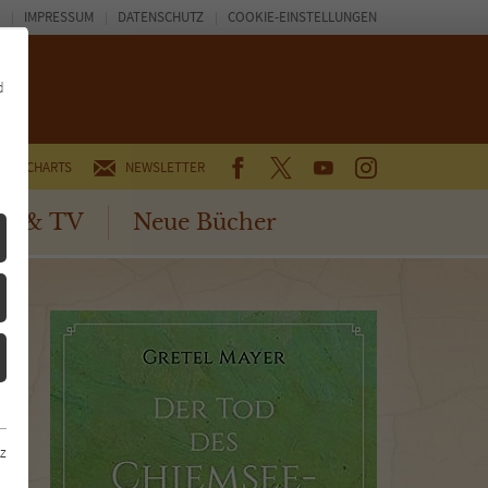
IMPRESSUM
DATENSCHUTZ
COOKIE-EINSTELLUNGEN
d
FACEBOOK
TWITTER
YOUTUBE
INSTAGRAM
CHARTS
NEWSLETTER
no & TV
Neue Bücher
z