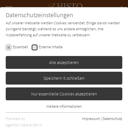
Navigation
Datenschutzeinstellungen
Couch
wechse
Auf unserer Webseite werden Cookies verwendet. Einige davon werden
Forum
Charts
Newsletter
SUCHE
zwingend benötigt, während es uns andere ermöglichen, Ihre
Nutzererfahrung auf unserer Webseite zu verbessern.
Kiera Brennan
Essentiell
Externe Inhalte
Der Thron der Wölfe
Alle akzeptieren
Blanvalet
Erschienen: Januar 2017
Bibliogr. Angaben
0
Speichern & schließen
Nur essentielle Cookies akzeptieren
Weitere Informationen
Essentiell
Essentielle Cookies werden für grundlegende Funktionen der
Powered by
Impressum
|
Datenschutz
Webseite benötigt. Dadurch ist gewährleistet, dass die Webseite
sgalinski Cookie Opt In