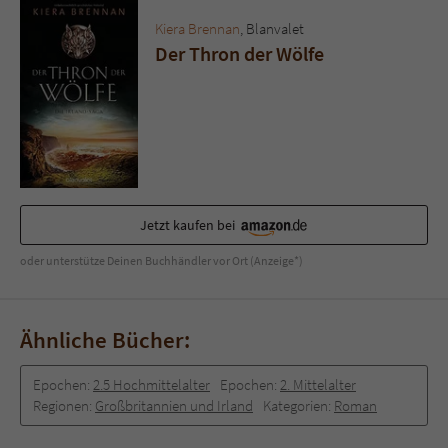
Sicherheitscode des Kontaktformulars zu
überprüfen.
Kiera Brennan
, Blanvalet
Der Thron der Wölfe
Jetzt kaufen bei
oder unterstütze Deinen Buchhändler vor Ort (Anzeige*)
Ähnliche Bücher:
Epochen:
2.5 Hochmittelalter
Epochen:
2. Mittelalter
Regionen:
Großbritannien und Irland
Kategorien:
Roman