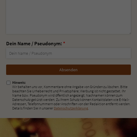
Dein Name / Pseudonym:
*
Nicht
ausfüllen!
Hinweis:
Wir behalten uns vor, Kommentare ohne Angabe von Gründen zu löschen. Bitte
beachten Sie Urheberrecht und Privatsphäre; Werbung ist nicht gestattet. Ihr
Name bzw. Pseudonym wird öffentlich angezeigt; Nachnamen können zum
Datenschutz gekürzt werden. Zu Ihrem Schutz können Kontaktdaten wie E-Mail-
Adressen, Telefonnummern oder Anschriften von der Redaktion entfernt werden.
Details finden Sie in unserer
Datenschutzerklärung
.