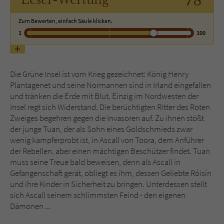
78
Zum Bewerten, einfach Säule klicken.
Name
tx_pwcomments_ahash
1
100
Anbieter
Literatur-Couch Medien GmbH & Co. KG
Laufzeit
1 Jahr
Die Grüne Insel ist vom Krieg gezeichnet: König Henry
Plantagenet und seine Normannen sind in Irland eingefallen
Zweck
Cookie für Kommentare einzelner Buchtitel
und tränken die Erde mit Blut. Einzig im Nordwesten der
Insel regt sich Widerstand. Die berüchtigten Ritter des Roten
Zweiges begehren gegen die Invasoren auf. Zu ihnen stößt
Name
fe_typo_user
der junge Tuan, der als Sohn eines Goldschmieds zwar
wenig kampferprobt ist, in Ascall von Toora, dem Anführer
Anbieter
Literatur-Couch Medien GmbH & Co. KG
der Rebellen, aber einen mächtigen Beschützer findet. Tuan
muss seine Treue bald beweisen, denn als Ascall in
Laufzeit
Session
Gefangenschaft gerät, obliegt es ihm, dessen Geliebte Róisín
und ihre Kinder in Sicherheit zu bringen. Unterdessen stellt
Dieses Cookie gewährleistet die
sich Ascall seinem schlimmsten Feind - den eigenen
Kommunikation der Webseite mit dem
Dämonen ...
Zweck
Benutzer. Es wird benötigt um z. B. den