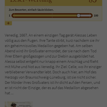
85
Zum Bewerten, einfach Säule klicken.
Name
tx_pwcomments_ahash
1
100
Anbieter
Literatur-Couch Medien GmbH & Co. KG
Laufzeit
1 Jahr
Venedig, 1667. An einem einzigen Tag gerät Alessas Leben
völlig aus den Fugen. Ihre Tante stirbt, kurz nachdem sie ihr
Zweck
Cookie für Kommentare einzelner Buchtitel
ein geheimnisvolles Medaillon gegeben hat. Am selben
Abend wird ihr Großvater ermordet, der sie nach dem Tod
ihrer Eltern großgezogen und zur Diebin ausgebildet hat.
Name
fe_typo_user
Alessa selbst entgeht nur knapp einem Anschlag und flieht
mit Mühe und Not aus Venedig. Ihr Ziel: Celle, wo ihr einziger
Anbieter
Literatur-Couch Medien GmbH & Co. KG
verbliebener Verwandter lebt. Doch auch hier, am Hof des
Herzogs von Braunschweig-Lüneburg, ist sie nicht sicher.
Laufzeit
Session
Der Mörder ihres Großvaters ist ihr dicht auf den Fersen, und
er ist nicht der Einzige, der es auf das Medaillon abgesehen
Dieses Cookie gewährleistet die
hat ...
Kommunikation der Webseite mit dem
Zweck
Benutzer. Es wird benötigt um z. B. den