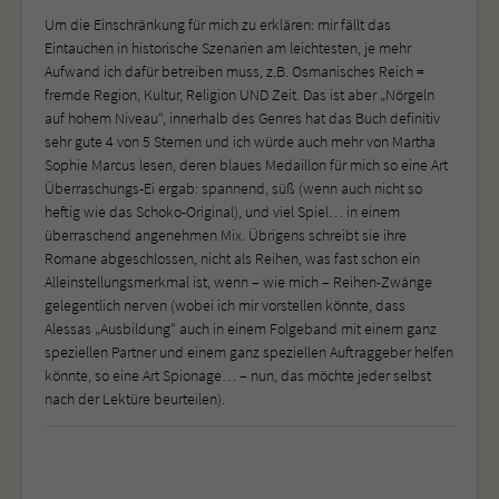
Um die Einschränkung für mich zu erklären: mir fällt das
Eintauchen in historische Szenarien am leichtesten, je mehr
Aufwand ich dafür betreiben muss, z.B. Osmanisches Reich =
fremde Region, Kultur, Religion UND Zeit. Das ist aber „Nörgeln
auf hohem Niveau“, innerhalb des Genres hat das Buch definitiv
sehr gute 4 von 5 Sternen und ich würde auch mehr von Martha
Sophie Marcus lesen, deren blaues Medaillon für mich so eine Art
Überraschungs-Ei ergab: spannend, süß (wenn auch nicht so
heftig wie das Schoko-Original), und viel Spiel… in einem
überraschend angenehmen Mix. Übrigens schreibt sie ihre
Romane abgeschlossen, nicht als Reihen, was fast schon ein
Alleinstellungsmerkmal ist, wenn – wie mich – Reihen-Zwänge
gelegentlich nerven (wobei ich mir vorstellen könnte, dass
Alessas „Ausbildung“ auch in einem Folgeband mit einem ganz
speziellen Partner und einem ganz speziellen Auftraggeber helfen
könnte, so eine Art Spionage… – nun, das möchte jeder selbst
nach der Lektüre beurteilen).