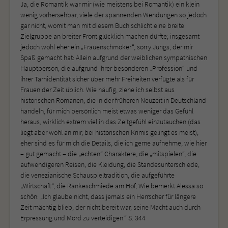
Ja, die Romantik war mir (wie meistens bei Romantik) ein klein
wenig vorhersehbar, viele der spannenden Wendungen so jedoch
gar nicht, womit man mit diesem Buch schlicht eine breite
Zielgruppe an breiter Front glücklich machen dürfte; insgesamt
jedoch wohl eher ein „Frauenschmöker“, sorry Jungs, der mir
Spaß gemacht hat: Allein aufgrund der weiblichen sympathischen
Hauptperson, die aufgrund ihrer besonderen „Profession“ und
ihrer Tarnidentität sicher über mehr Freiheiten verfügte als für
Frauen der Zeit üblich. Wie häufig, ziehe ich selbst aus
historischen Romanen, die in der früheren Neuzeit in Deutschland
handeln, für mich persönlich meist etwas weniger das Gefühl
heraus, wirklich extrem viel in das Zeitgefühl einzutauchen (das
liegt aber wohl an mir, bei historischen Krimis gelingt es meist),
eher sind es für mich die Details, die ich gerne aufnehme, wie hier
– gut gemacht – die „echten“ Charaktere, die „mitspielen“, die
aufwendigeren Reisen, die Kleidung, die Standesunterschiede,
die venezianische Schauspieltradition, die aufgeführte
„Wirtschaft“, die Ränkeschmiede am Hof, Wie bemerkt Alessa so
schön: „Ich glaube nicht, dass jemals ein Herrscher für längere
Zeit mächtig blieb, der nicht bereit war, seine Macht auch durch
Erpressung und Mord zu verteidigen.“ S. 344