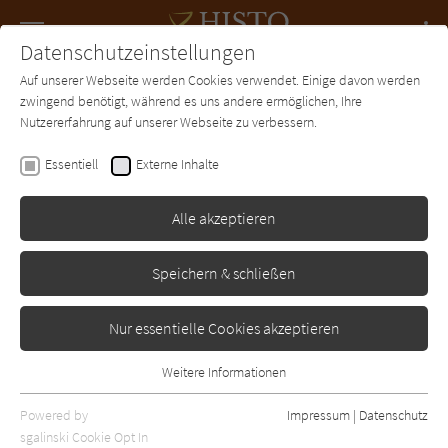
Navigation
Datenschutzeinstellungen
Couch
wechse
Auf unserer Webseite werden Cookies verwendet. Einige davon werden
Forum
Charts
Newsletter
SUCHE
zwingend benötigt, während es uns andere ermöglichen, Ihre
Nutzererfahrung auf unserer Webseite zu verbessern.
Matha Sophie Marcus
Essentiell
Externe Inhalte
Das blaue Medaillon
Alle akzeptieren
Lübbe
Erschienen: Januar 2017
Bibliogr. Angaben
1
Speichern & schließen
Nur essentielle Cookies akzeptieren
Weitere Informationen
Essentiell
Essentielle Cookies werden für grundlegende Funktionen der
Powered by
Impressum
|
Datenschutz
Webseite benötigt. Dadurch ist gewährleistet, dass die Webseite
sgalinski Cookie Opt In