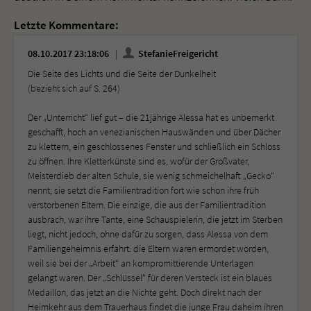
Letzte Kommentare:
08.10.2017 23:18:06
StefanieFreigericht
Die Seite des Lichts und die Seite der Dunkelheit
(bezieht sich auf S. 264)
Der „Unterricht“ lief gut – die 21jährige Alessa hat es unbemerkt
geschafft, hoch an venezianischen Hauswänden und über Dächer
zu klettern, ein geschlossenes Fenster und schließlich ein Schloss
zu öffnen. Ihre Kletterkünste sind es, wofür der Großvater,
Meisterdieb der alten Schule, sie wenig schmeichelhaft „Gecko“
nennt; sie setzt die Familientradition fort wie schon ihre früh
verstorbenen Eltern. Die einzige, die aus der Familientradition
ausbrach, war ihre Tante, eine Schauspielerin, die jetzt im Sterben
liegt, nicht jedoch, ohne dafür zu sorgen, dass Alessa von dem
Familiengeheimnis erfährt: die Eltern waren ermordet worden,
weil sie bei der „Arbeit“ an kompromittierende Unterlagen
gelangt waren. Der „Schlüssel“ für deren Versteck ist ein blaues
Medaillon, das jetzt an die Nichte geht. Doch direkt nach der
Heimkehr aus dem Trauerhaus findet die junge Frau daheim ihren