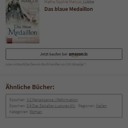
Sicherheitscode des Kontaktformulars zu
Matha Sophie Marcus
, Lübbe
überprüfen.
Das blaue Medaillon
Jetzt kaufen bei
oder unterstütze Deinen Buchhändler vor Ort (Anzeige*)
Ähnliche Bücher:
Epochen:
3.2 Renaissance / Reformation
Epochen:
3.4 Das Zeitalter Ludwigs XIV.
Regionen:
Italien
Kategorien:
Roman