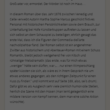
Großvater vor, ermordet. Der Mörder ist noch im Haus…
In diesem Roman über das Jahr 1676 zwischen Venedig und
Celle verwebt Autorin Martha Sophie Marcus geschickt fiktives
Personal mit historischen Persönlichkeiten sowie dem Brauch, zur
Unterhaltung bei Hofe Künstlertruppen auftreten zu lassen und
sich selbst an dem Schauspiel zu beteiligen, ehrlich gesagt das
erste Mal, dass ich die Figuren der Commedia dell’arte
nachvollziehbar fand. Der Roman selbst ist ein angenehmer
Zwitter aus historischem und Abenteuer-Roman mit einem Schuss
Romantik, bleibt jedoch weitgehend frei von Kitsch und
rührseliger Melodramatik (das erste, was für mich etwas
„weniger“ hätte sein dürfen, war:„…nur einen Wimperschlang
später küssten sie sich, als wäre es in ihrem Gespräch nie um
etwas anderes gegangen, als den richtigen Zeitpunkt für einen
Kuss zu finden.“ und kommt erst auf Seite 169, also, sei’s drum).
Dafür gibt es als Ausgleich sehr viele ziemlich humorvolle Stellen,
herrlich die Szene mit den Hosen (man lernt gelegentlich eine
mildere Version von Kempf kennen, dem man eine solche Aktion
wünschte).