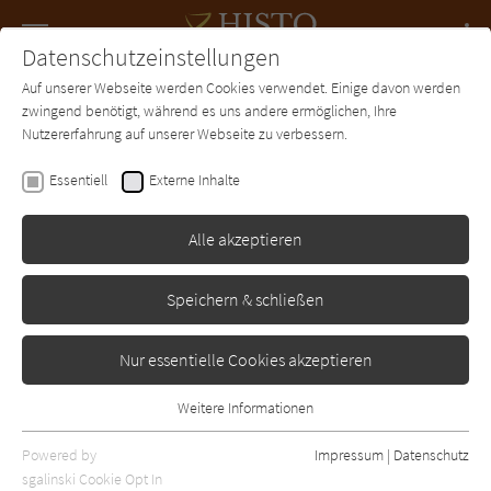
Navigation
Datenschutzeinstellungen
Couch
wechse
Auf unserer Webseite werden Cookies verwendet. Einige davon werden
Forum
Charts
Newsletter
SUCHE
zwingend benötigt, während es uns andere ermöglichen, Ihre
Nutzererfahrung auf unserer Webseite zu verbessern.
Marie Cristen
Essentiell
Externe Inhalte
Beginenfeuer
Alle akzeptieren
Droemer-Knaur
Erschienen: Januar 2006
Bibliogr. Angaben
8
Speichern & schließen
Nur essentielle Cookies akzeptieren
Weitere Informationen
Essentiell
Essentielle Cookies werden für grundlegende Funktionen der
Powered by
Impressum
|
Datenschutz
Webseite benötigt. Dadurch ist gewährleistet, dass die Webseite
sgalinski Cookie Opt In