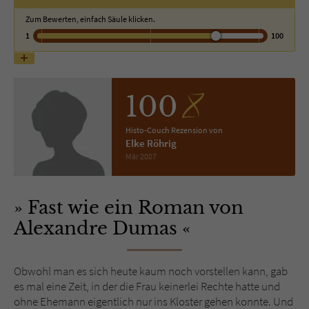
Zum Bewerten, einfach Säule klicken.
Name
tx_pwcomments_ahash
1
100
Anbieter
Literatur-Couch Medien GmbH & Co. KG
Laufzeit
1 Jahr
100
Zweck
Cookie für Kommentare einzelner Buchtitel
Histo-Couch Rezension von
Elke Röhrig
Mär 2007
Name
fe_typo_user
Fast wie ein Roman von
Anbieter
Literatur-Couch Medien GmbH & Co. KG
Alexandre Dumas
Laufzeit
Session
Dieses Cookie gewährleistet die
Obwohl man es sich heute kaum noch vorstellen kann, gab
Kommunikation der Webseite mit dem
es mal eine Zeit, in der die Frau keinerlei Rechte hatte und
Zweck
Benutzer. Es wird benötigt um z. B. den
ohne Ehemann eigentlich nur ins Kloster gehen konnte. Und