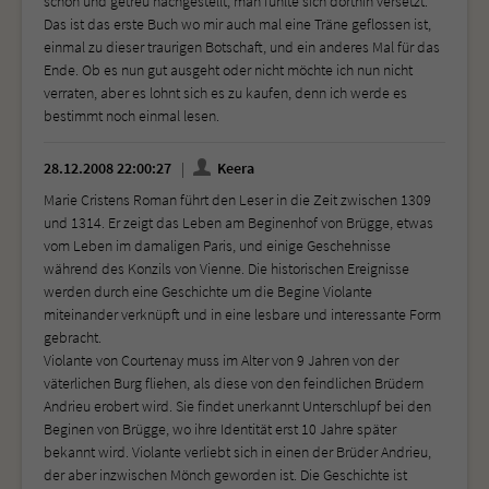
schön und getreu nachgestellt, man fühlte sich dorthin versetzt.
Das ist das erste Buch wo mir auch mal eine Träne geflossen ist,
einmal zu dieser traurigen Botschaft, und ein anderes Mal für das
Ende. Ob es nun gut ausgeht oder nicht möchte ich nun nicht
verraten, aber es lohnt sich es zu kaufen, denn ich werde es
bestimmt noch einmal lesen.
28.12.2008 22:00:27
Keera
Marie Cristens Roman führt den Leser in die Zeit zwischen 1309
und 1314. Er zeigt das Leben am Beginenhof von Brügge, etwas
vom Leben im damaligen Paris, und einige Geschehnisse
während des Konzils von Vienne. Die historischen Ereignisse
werden durch eine Geschichte um die Begine Violante
miteinander verknüpft und in eine lesbare und interessante Form
gebracht.
Violante von Courtenay muss im Alter von 9 Jahren von der
väterlichen Burg fliehen, als diese von den feindlichen Brüdern
Andrieu erobert wird. Sie findet unerkannt Unterschlupf bei den
Beginen von Brügge, wo ihre Identität erst 10 Jahre später
bekannt wird. Violante verliebt sich in einen der Brüder Andrieu,
der aber inzwischen Mönch geworden ist. Die Geschichte ist