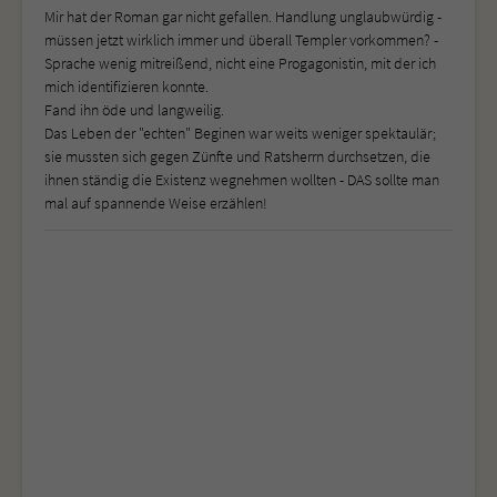
Mir hat der Roman gar nicht gefallen. Handlung unglaubwürdig -
müssen jetzt wirklich immer und überall Templer vorkommen? -
Sprache wenig mitreißend, nicht eine Progagonistin, mit der ich
mich identifizieren konnte.
Fand ihn öde und langweilig.
Das Leben der "echten" Beginen war weits weniger spektaulär;
sie mussten sich gegen Zünfte und Ratsherrn durchsetzen, die
ihnen ständig die Existenz wegnehmen wollten - DAS sollte man
mal auf spannende Weise erzählen!