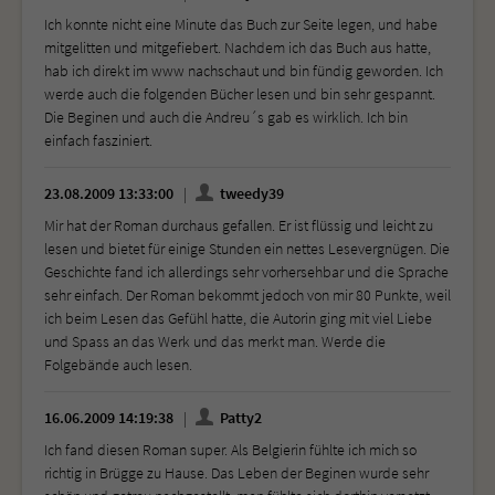
Ich konnte nicht eine Minute das Buch zur Seite legen, und habe
mitgelitten und mitgefiebert. Nachdem ich das Buch aus hatte,
hab ich direkt im www nachschaut und bin fündig geworden. Ich
werde auch die folgenden Bücher lesen und bin sehr gespannt.
Die Beginen und auch die Andreu´s gab es wirklich. Ich bin
einfach fasziniert.
23.08.2009 13:33:00
tweedy39
Mir hat der Roman durchaus gefallen. Er ist flüssig und leicht zu
lesen und bietet für einige Stunden ein nettes Lesevergnügen. Die
Geschichte fand ich allerdings sehr vorhersehbar und die Sprache
sehr einfach. Der Roman bekommt jedoch von mir 80 Punkte, weil
ich beim Lesen das Gefühl hatte, die Autorin ging mit viel Liebe
und Spass an das Werk und das merkt man. Werde die
Folgebände auch lesen.
16.06.2009 14:19:38
Patty2
Ich fand diesen Roman super. Als Belgierin fühlte ich mich so
richtig in Brügge zu Hause. Das Leben der Beginen wurde sehr