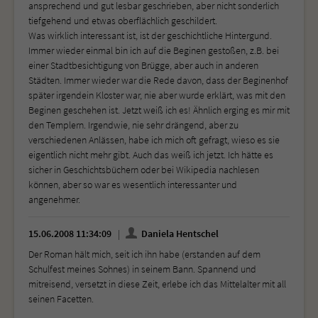
ansprechend und gut lesbar geschrieben, aber nicht sonderlich
tiefgehend und etwas oberflächlich geschildert.
Was wirklich interessant ist, ist der geschichtliche Hintergund.
Immer wieder einmal bin ich auf die Beginen gestoßen, z.B. bei
einer Stadtbesichtigung von Brügge, aber auch in anderen
Städten. Immer wieder war die Rede davon, dass der Beginenhof
später irgendein Kloster war, nie aber wurde erklärt, was mit den
Beginen geschehen ist. Jetzt weiß ich es! Ähnlich erging es mir mit
den Templern. Irgendwie, nie sehr drängend, aber zu
verschiedenen Anlässen, habe ich mich oft gefragt, wieso es sie
eigentlich nicht mehr gibt. Auch das weiß ich jetzt. Ich hätte es
sicher in Geschichtsbüchern oder bei Wikipedia nachlesen
können, aber so war es wesentlich interessanter und
angenehmer.
15.06.2008 11:34:09
Daniela Hentschel
Der Roman hält mich, seit ich ihn habe (erstanden auf dem
Schulfest meines Sohnes) in seinem Bann. Spannend und
mitreisend, versetzt in diese Zeit, erlebe ich das Mittelalter mit all
seinen Facetten.