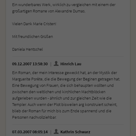
Ein wunderbares Werk, wirklich zu vergleichen mit einem der
großartigen Romane von Alexandre Dumas.
Vielen Dank Marie Cristen!
Mit freundlichen Grüßen
Daniela Hentschel
09.12.2007 13:58:30
Hinrich Lau
Ein Roman, der mein Interesse geweckt hat, an der Mystik der
Marguerite Porète, die die Bewegung der Beginen getragen hat.
Eine Bewegung von Frauen, die sich behaupten wollten und
zwischen den weltlichen und kirchlichen Machtblöcken
aufgerieben wurden - ähnlich und zur gleichen Zeit wie die
Templer. Auch wenn der Plot bisweilen arg konstruiert scheint,
blieb der Roman für mich bis zum Ende spannend und die
Personen nachvollziehbar.
07.03.2007 08:05:14
Kathrin Schwarz