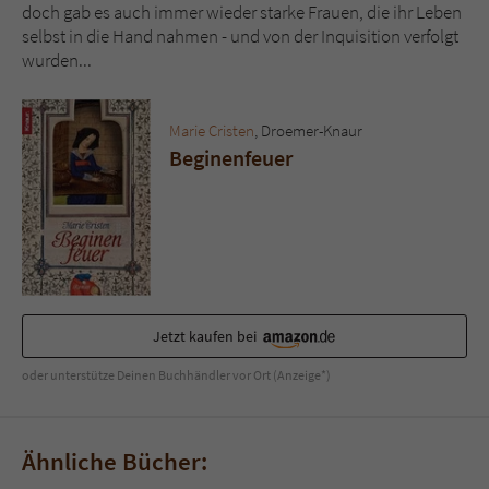
Sicherheitscode des Kontaktformulars zu
doch gab es auch immer wieder starke Frauen, die ihr Leben
überprüfen.
selbst in die Hand nahmen - und von der Inquisition verfolgt
wurden...
Marie Cristen
, Droemer-Knaur
Beginenfeuer
Jetzt kaufen bei
oder unterstütze Deinen Buchhändler vor Ort (Anzeige*)
Ähnliche Bücher: