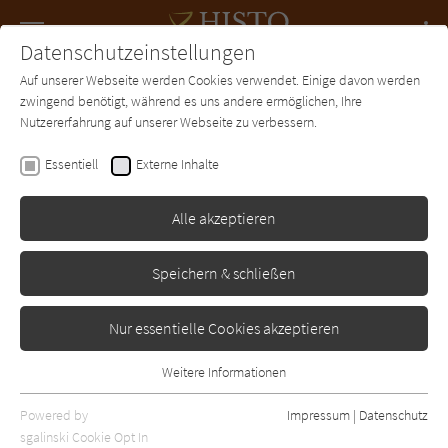
Navigation
Datenschutzeinstellungen
Couch
wechse
Auf unserer Webseite werden Cookies verwendet. Einige davon werden
Forum
Charts
Newsletter
SUCHE
zwingend benötigt, während es uns andere ermöglichen, Ihre
Nutzererfahrung auf unserer Webseite zu verbessern.
Ellin Carsta
Essentiell
Externe Inhalte
Die heimliche Heilerin
Alle akzeptieren
-
Erschienen: Januar 2015
Bibliogr. Angaben
0
Speichern & schließen
Nur essentielle Cookies akzeptieren
Weitere Informationen
Essentiell
Essentielle Cookies werden für grundlegende Funktionen der
Powered by
Impressum
|
Datenschutz
Webseite benötigt. Dadurch ist gewährleistet, dass die Webseite
sgalinski Cookie Opt In