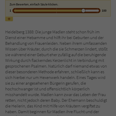
Zum Bewerten, einfach Säule klicken.
1
100
Name
tx_pwcomments_ahash
Anbieter
Literatur-Couch Medien GmbH & Co. KG
Heidelberg 1388: Die junge Madlen steht schon früh im
Laufzeit
1 Jahr
Dienst einer Hebamme und hilft ihr bei Geburten und der
Behandlung von Frauenleiden. Neben ihrem umfassenden
Zweck
Cookie für Kommentare einzelner Buchtitel
Wissen über Kräuter, durch die sie Schmerzen lindert, stößt
sie während einer Geburt eher zufällig auf die beruhigende
Wirkung durch flackerndes Kerzenlicht in Verbindung mit
Name
fe_typo_user
gesprochenen Psalmen. Natürlich darf niemand etwas von
dieser besonderen Methode erfahren, schließlich kann es
Anbieter
Literatur-Couch Medien GmbH & Co. KG
sich hierbei nur um Hexenwerk handeln. Eines Tages wird
sie zu einer angesehenen Bürgerin gerufen, die
hochschwanger ist und offensichtlich körperlich
Laufzeit
Session
misshandelt wurde. Madlen kann zwar das Leben der Frau
retten, nicht jedoch deren Baby. Der Ehemann beschuldigt
Dieses Cookie gewährleistet die
die Heilerin, das Kind mit Hilfe von Kräutern vergiftet zu
Kommunikation der Webseite mit dem
haben. Damit beginnen für Madlen ihre Flucht und der
Zweck
Benutzer. Es wird benötigt um z. B. den