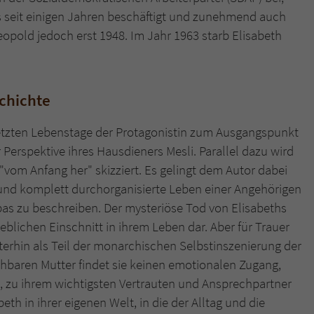
überprüfen.
its seit einigen Jahren beschäftigt und zunehmend auch
Leopold jedoch erst 1948. Im Jahr 1963 starb Elisabeth
chichte
etzten Lebenstage der Protagonistin zum Ausgangspunkt
 Perspektive ihres Hausdieners Mesli. Parallel dazu wird
"vom Anfang her" skizziert. Es gelingt dem Autor dabei
 und komplett durchorganisierte Leben einer Angehörigen
as zu beschreiben. Der mysteriöse Tod von Elisabeths
heblichen Einschnitt in ihrem Leben dar. Aber für Trauer
terhin als Teil der monarchischen Selbstinszenierung der
hbaren Mutter findet sie keinen emotionalen Zugang,
h, zu ihrem wichtigsten Vertrauten und Ansprechpartner
th in ihrer eigenen Welt, in die der Alltag und die