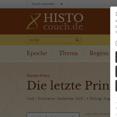
Couch wechseln
b
W
Epoche
Thema
Region
Martin Prinz
Die letzte Prinz
Insel
Erschienen: September 2019
Bibliogr. Angabe
s
oder unterstütze Deinen