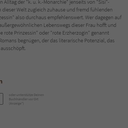
n Alltag der "k. u. k.-Monarchie" jenseits von "Sisi"-
in dieser Welt zugleich zuhause und fremd fühlenden
inzessin" also durchaus empfehlenswert. Wer dagegen auf
s außergewöhnlichen Lebenswegs dieser Frau hofft und
ie rote Prinzessin" oder "rote Erzherzogin" genannt
 Romans begnügen, der das literarische Potenzial, das
l ausschöpft.
n
oder unterstütze Deinen
Buchhändler vor Ort
(Anzeige*)