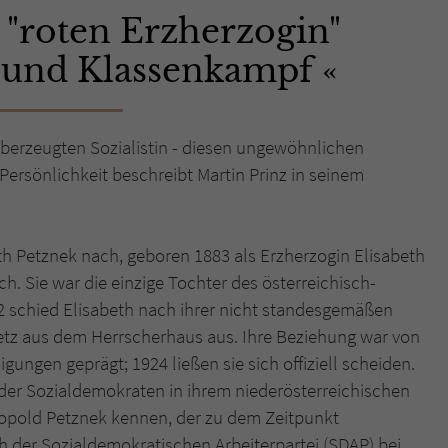
 "roten Erzherzogin"
Name
tx_pwcomments_ahash
 und Klassenkampf
Anbieter
Literatur-Couch Medien GmbH & Co. KG
Laufzeit
1 Jahr
überzeugten Sozialistin - diesen ungewöhnlichen
Persönlichkeit beschreibt Martin Prinz in seinem
Zweck
Cookie für Kommentare einzelner Buchtitel
Name
fe_typo_user
th Petznek nach, geboren 1883 als Erzherzogin Elisabeth
h. Sie war die einzige Tochter des österreichisch-
Anbieter
Literatur-Couch Medien GmbH & Co. KG
2 schied Elisabeth nach ihrer nicht standesgemäßen
etz aus dem Herrscherhaus aus. Ihre Beziehung war von
Laufzeit
Session
gungen geprägt; 1924 ließen sie sich offiziell scheiden.
Dieses Cookie gewährleistet die Kommunikation der
 der Sozialdemokraten in ihrem niederösterreichischen
Webseite mit dem Benutzer. Es wird benötigt um z. B.
opold Petznek kennen, der zu dem Zeitpunkt
Zweck
den Sicherheitscode des Kontaktformulars zu
h der Sozialdemokratischen Arbeiterpartei (SDAP) bei,