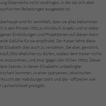
ng Österreichs nicht vordringen, in der sie sich aber
ychischen Belastungen ausgesetzt ist.
überhaupt wird ihr vermittelt, dass sie alles bekommen
ich in den Prinzen Otto zu Windisch-Graetz und ist dabei
igenen Einbildungen und Projektionen auf diesen Mann
erlei Gefühle für sie empfindet. Der Kaiser lehnt diese
t Elisabeth dies auch zu verstehen. Die aber, gewohnt,
rauf, Otto ehelichen zu dürfen, sodass dem Kaiser nichts
uasi anzuordnen, und zwar gegen den Willen Ottos. Dieser
dere Szenen, in denen Elisabeths unbedingter
orschein kommen, in einer sparsamen, lakonischen
ksucht der Habsburger steht und die - offiziellen wie
 Lächerlichkeit preisgibt.