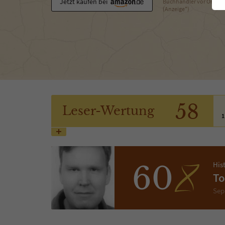
Jetzt kaufen bei
Buchhändler vor Ort
(Anzeige*)
58
Leser
-Wertung
1
His
60
To
Sep