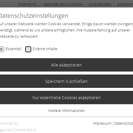
STARTSEITE
ÜBER DIE HISTO-COUCH
LESEZEICHEN
KONTAKT
Datenschutzeinstellungen
Auf unserer Webseite werden Cookies verwendet. Einige davon werden zwingen
enötigt, während es uns andere ermöglichen, Ihre Nutzererfahrung auf unserer
ebseite zu verbessern.
FORUM
Essentiell
Externe Inhalte
Buchtyp
Autor*in
Magazin
Ki
Alle akzeptieren
Speichern & schließen
essin
Nur essentielle Cookies akzeptieren
Weitere Informationen
n
0
Essentiell
Essentielle Cookies werden für grundlegende Funktionen der Webseite
Powered by
Impressum
|
Datenschut
benötigt. Dadurch ist gewährleistet, dass die Webseite einwandfrei
galinski Cookie Opt In