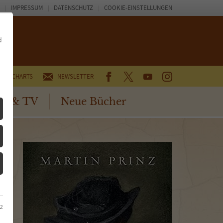
IMPRESSUM
DATENSCHUTZ
COOKIE-EINSTELLUNGEN
d
FACEBOOK
TWITTER
YOUTUBE
INSTAGRAM
CHARTS
NEWSLETTER
no & TV
Neue Bücher
z