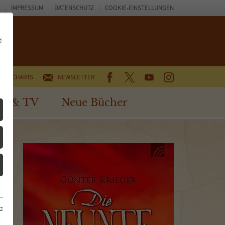
IMPRESSUM
DATENSCHUTZ
COOKIE-EINSTELLUNGEN
d
FACEBOOK
TWITTER
YOUTUBE
INSTAGRAM
CHARTS
NEWSLETTER
no & TV
Neue Bücher
z