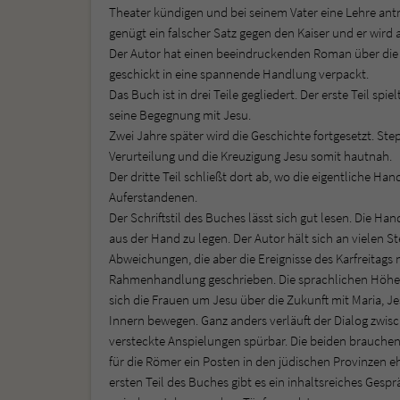
Theater kündigen und bei seinem Vater eine Lehre antr
genügt ein falscher Satz gegen den Kaiser und er wird 
Der Autor hat einen beeindruckenden Roman über die l
geschickt in eine spannende Handlung verpackt.
Das Buch ist in drei Teile gegliedert. Der erste Teil s
seine Begegnung mit Jesu.
Zwei Jahre später wird die Geschichte fortgesetzt. S
Verurteilung und die Kreuzigung Jesu somit hautnah.
Der dritte Teil schließt dort ab, wo die eigentliche 
Auferstandenen.
Der Schriftstil des Buches lässt sich gut lesen. Die Ha
aus der Hand zu legen. Der Autor hält sich an vielen St
Abweichungen, die aber die Ereignisse des Karfreitags
Rahmenhandlung geschrieben. Die sprachlichen Höhep
sich die Frauen um Jesu über die Zukunft mit Maria, Je
Innern bewegen. Ganz anders verläuft der Dialog zwis
versteckte Anspielungen spürbar. Die beiden brauchen 
für die Römer ein Posten in den jüdischen Provinzen eh
ersten Teil des Buches gibt es ein inhaltsreiches Gesp