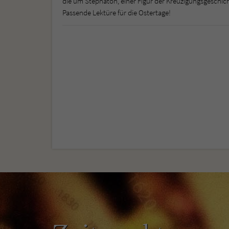
die um Stephaton, einer Figur der Kreuzigungsgeschich
Passende Lektüre für die Ostertage!