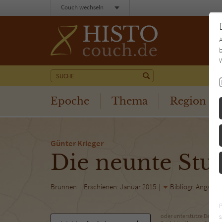
Couch wechseln
b
W
Epoche
Thema
Region
Günter Krieger
Die neunte Stu
Brunnen
Erschienen: Januar 2015
Bibliogr. Angaben
s
oder unterstütze Deinen