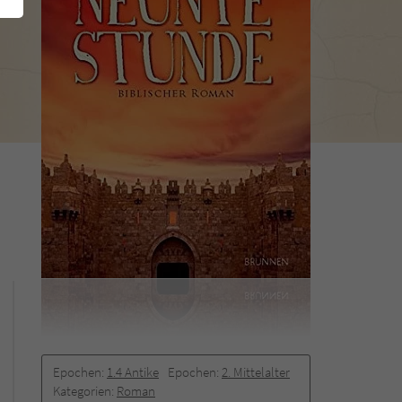
Epochen:
1.4 Antike
Epochen:
2. Mittelalter
Kategorien:
Roman