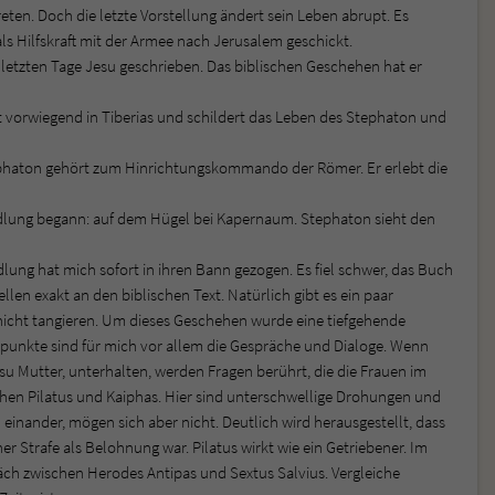
eten. Doch die letzte Vorstellung ändert sein Leben abrupt. Es
als Hilfskraft mit der Armee nach Jerusalem geschickt.
etzten Tage Jesu geschrieben. Das biblischen Geschehen hat er
pielt vorwiegend in Tiberias und schildert das Leben des Stephaton und
tephaton gehört zum Hinrichtungskommando der Römer. Er erlebt die
Handlung begann: auf dem Hügel bei Kapernaum. Stephaton sieht den
ndlung hat mich sofort in ihren Bann gezogen. Es fiel schwer, das Buch
ellen exakt an den biblischen Text. Natürlich gibt es ein paar
 nicht tangieren. Um dieses Geschehen wurde eine tiefgehende
unkte sind für mich vor allem die Gespräche und Dialoge. Wenn
su Mutter, unterhalten, werden Fragen berührt, die die Frauen im
chen Pilatus und Kaiphas. Hier sind unterschwellige Drohungen und
einander, mögen sich aber nicht. Deutlich wird herausgestellt, dass
er Strafe als Belohnung war. Pilatus wirkt wie ein Getriebener. Im
räch zwischen Herodes Antipas und Sextus Salvius. Vergleiche