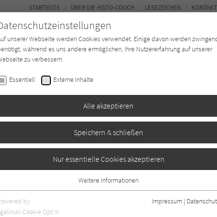
STARTSEITE
ÜBER DIE HISTO-COUCH
LESEZEICHEN
KONTAKT
Datenschutzeinstellungen
Auf unserer Webseite werden Cookies verwendet. Einige davon werden zwingen
enötigt, während es uns andere ermöglichen, Ihre Nutzererfahrung auf unserer
ebseite zu verbessern.
FORUM
Essentiell
Externe Inhalte
Buchtyp
Autor*in
Magazin
Ki
Alle akzeptieren
Speichern & schließen
nde
Nur essentielle Cookies akzeptieren
Weitere Informationen
2
Essentiell
Essentielle Cookies werden für grundlegende Funktionen der Webseite
Powered by
Impressum
|
Datenschut
benötigt. Dadurch ist gewährleistet, dass die Webseite einwandfrei
galinski Cookie Opt In