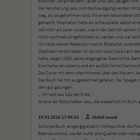
zwischen Johannes dem Täufer und Jesu zeugen vom Z
Die Verurteilung Jesu und die Kreuzigung werden mit
weg, als sie gekommen sind. Mit einem besonderen stili
gemacht. Stephaton hatte als Schauspieler selbst eine
ließ mich als Leser wissen, was in der Zeit mit seine
nicht nochmals eingeflochten zu werden und war doc
Ich hätte meiner Rezension manch Bibelzitat voranste
Stephaton entschieden. Er spricht sie zu Sara nach der
hatte, zeigen 2000 Jahre vergangener Geschichte. Beim 
Eine Karte Jerusalems und ein ausführliches Nachwor
Das Cover mit dem roten Himmel über den Mauern Jeru
Das Buch hat mir ausgezeichnet gefallen. Der Spagat
sehr gut gelungen.
„...Ihr seid das Salz der Erde...“
ist eine der Botschaften Jesu, die wiederholt im Buch 
19.03.2016 17:46:55
HistoFreund
Schönes Buch, eingängig erzählt! Höhepunkte: die Proz
Beeindruckend, wie der Autor alte Quellen oder weni