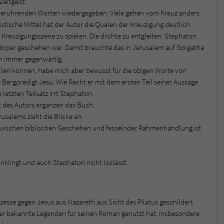
eitgeist.
 berührenden Worten wiedergegeben. Viele gehen vom Kreuz anders
stische Mittel hat der Autor die Qualen der Kreuzigung deutlich
 Kreuzigungsszene zu spielen. Die drohte zu entgleiten. Stephaton
m Körper geschehen war. Damit brauchte das in Jerusalem auf Golgatha
h immer gegenwärtig.
llen können, habe mich aber bewusst für die obigen Worte von
 Bergpredigt Jesu. Wie Recht er mit dem ersten Teil seiner Aussage
letzten Teilsatz irrt Stephaton.
t des Autors ergänzen das Buch.
salems zieht die Blicke an.
 zwischen biblischen Geschehen und fesselnder Rahmenhandlung ist
anklingt und auch Stephaton nicht loslässt.
esse gegen Jesus aus Nazareth aus Sicht des Pilatus geschildert.
ger bekannte Legenden für seinen Roman genutzt hat, insbesondere