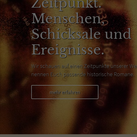
Zeitpunkt.
Menschen,
Schicksale und
Ereignisse.
Wir schauen auf einen Zeitpunkte unserer We
nennen Euch passende historische Romane.
mehr erfahren