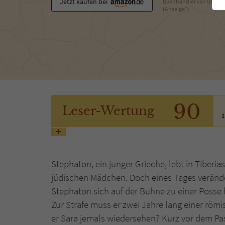
Jetzt kaufen bei
Buchhändler vor Ort
(Anzeige*)
90
Leser
-Wertung
1
Stephaton, ein junger Grieche, lebt in Tiberi
jüdischen Mädchen. Doch eines Tages verändert
Stephaton sich auf der Bühne zu einer Posse 
Zur Strafe muss er zwei Jahre lang einer römi
er Sara jemals wiedersehen? Kurz vor dem Pas