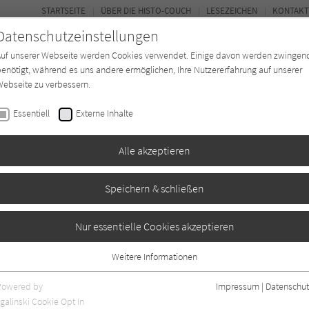
STARTSEITE
ÜBER DIE HISTO-COUCH
LESEZEICHEN
KONTAKT
Datenschutzeinstellungen
Auf unserer Webseite werden Cookies verwendet. Einige davon werden zwingen
enötigt, während es uns andere ermöglichen, Ihre Nutzererfahrung auf unserer
ebseite zu verbessern.
FORUM
Essentiell
Externe Inhalte
Buchtyp
Autor*in
Magazin
Ki
Alle akzeptieren
Speichern & schließen
m Hunsrück
Nur essentielle Cookies akzeptieren
Weitere Informationen
4
Essentiell
Essentielle Cookies werden für grundlegende Funktionen der Webseite
Powered by
Impressum
|
Datenschut
benötigt. Dadurch ist gewährleistet, dass die Webseite einwandfrei
galinski Cookie Opt In