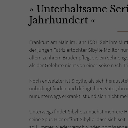
Unterhaltsame Ser
Jahrhundert
Frankfurt am Main im Jahr 1581: Seit ihre Mut
der jungen Patriziertochter Sibylle Molitor nu
allem zu ihrem Bruder pflegt sie ein sehr enge
als der Gelehrte nicht von einer Reise nach Tr
Noch entsetzter ist Sibylle, als sich herausste
unbedingt finden und drängt ihren Vater, ihn i
nur unterwegs erkrankt ist und sich nicht mel
Unterwegs findet Sibylle zunächst mehrere Hin
seine Spur. Hier erfährt Sibylle, dass sich s
soll, immer wieder verschwinden dort Wanderer