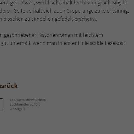
erärgert etwas, wie klischeehaft leichtsinnig sich Sibylle
nderen Seite verhält sich auch Groperunge zu leichtsinnig,
 bisschen zu simpel eingefädelt erscheint.
hm geschriebener Historienroman mit leichtem
 gut unterhält, wenn man in erster Linie solide Lesekost
nsrück
oder unterstütze Deinen
Buchhändler vor Ort
(Anzeige*)