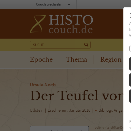
Couch wechseln
b
W
Epoche
Thema
Region
Ursula Neeb
Der Teufel vo
Ullstein
Erschienen: Januar 2016
Bibliogr. Angaben
s
oder unterstütze Deinen