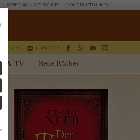
IMPRESSUM
DATENSCHUTZ
COOKIE-EINSTELLUNGEN
d
FACEBOOK
TWITTER
YOUTUBE
INSTAGRAM
CHARTS
NEWSLETTER
no & TV
Neue Bücher
z