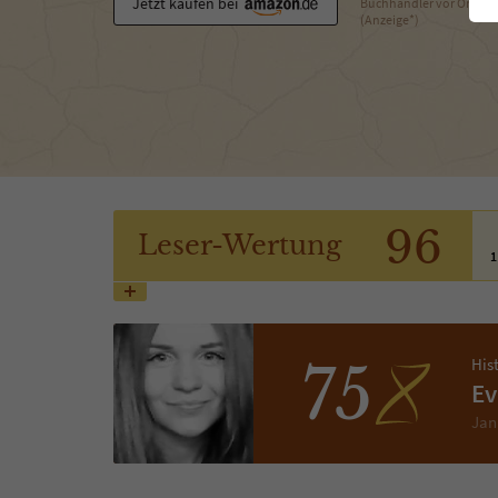
Jetzt kaufen bei
Buchhändler vor Ort
(Anzeige*)
96
Leser
-Wertung
1
His
75
Ev
Jan