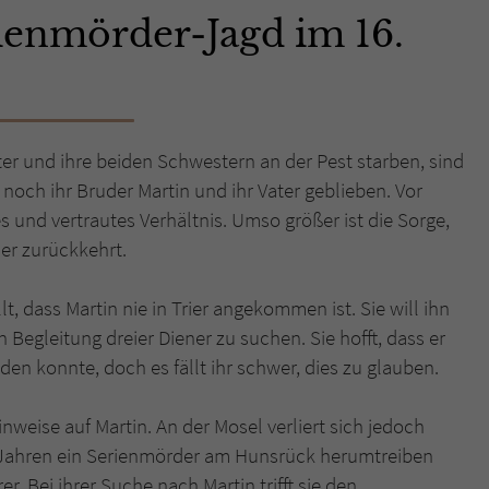
ienmörder-Jagd im 16.
Name
tx_pwcomments_ahash
Anbieter
Literatur-Couch Medien GmbH & Co. KG
Laufzeit
1 Jahr
ter und ihre beiden Schwestern an der Pest starben, sind
r noch ihr Bruder Martin und ihr Vater geblieben. Vor
Zweck
Cookie für Kommentare einzelner Buchtitel
s und vertrautes Verhältnis. Umso größer ist die Sorge,
ier zurückkehrt.
Name
fe_typo_user
llt, dass Martin nie in Trier angekommen ist. Sie will ihn
Anbieter
Literatur-Couch Medien GmbH & Co. KG
n Begleitung dreier Diener zu suchen. Sie hofft, dass er
den konnte, doch es fällt ihr schwer, dies zu glauben.
Laufzeit
Session
Dieses Cookie gewährleistet die Kommunikation der
weise auf Martin. An der Mosel verliert sich jedoch
Webseite mit dem Benutzer. Es wird benötigt um z. B.
eit Jahren ein Serienmörder am Hunsrück herumtreiben
Zweck
den Sicherheitscode des Kontaktformulars zu
. Bei ihrer Suche nach Martin trifft sie den