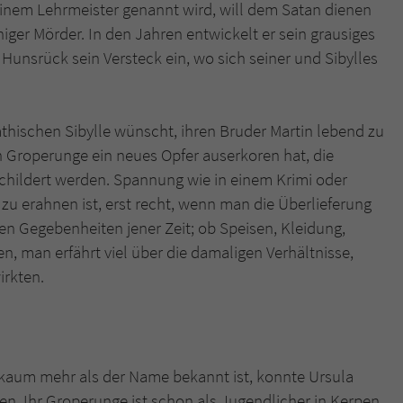
einem Lehrmeister genannt wird, will dem Satan dienen
higer Mörder. In den Jahren entwickelt er sein grausiges
 Hunsrück sein Versteck ein, wo sich seiner und Sibylles
thischen Sibylle wünscht, ihren Bruder Martin lebend zu
n Groperunge ein neues Opfer auserkoren hat, die
hildert werden. Spannung wie in einem Krimi oder
 zu erahnen ist, erst recht, wenn man die Überlieferung
en Gegebenheiten jener Zeit; ob Speisen, Kleidung,
n, man erfährt viel über die damaligen Verhältnisse,
irkten.
kaum mehr als der Name bekannt ist, konnte Ursula
sen. Ihr Groperunge ist schon als Jugendlicher in Kerpen