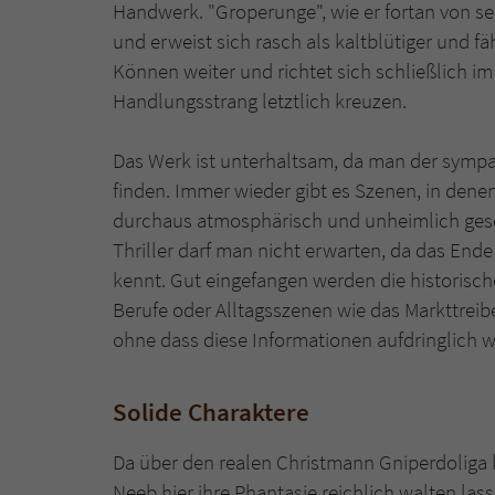
Handwerk. "Groperunge", wie er fortan von s
und erweist sich rasch als kaltblütiger und fä
Können weiter und richtet sich schließlich im
Handlungsstrang letztlich kreuzen.
Das Werk ist unterhaltsam, da man der sympa
finden. Immer wieder gibt es Szenen, in dene
durchaus atmosphärisch und unheimlich gesc
Thriller darf man nicht erwarten, da das Ende
kennt. Gut eingefangen werden die historisch
Berufe oder Alltagsszenen wie das Markttreibe
ohne dass diese Informationen aufdringlich w
Solide Charaktere
Da über den realen Christmann Gniperdoliga 
Neeb hier ihre Phantasie reichlich walten las