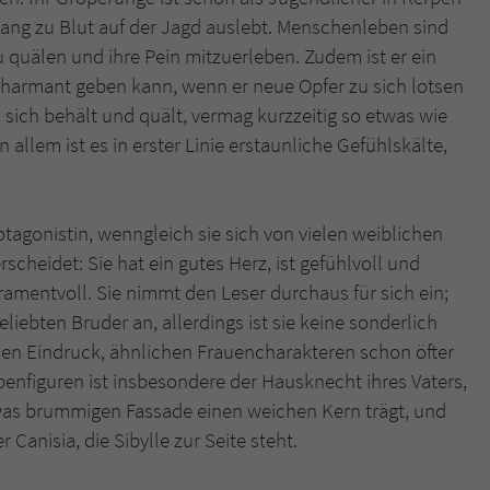
Hang zu Blut auf der Jagd auslebt. Menschenleben sind
zu quälen und ihre Pein mitzuerleben. Zudem ist er ein
charmant geben kann, wenn er neue Opfer zu sich lotsen
i sich behält und quält, vermag kurzzeitig so etwas wie
n allem ist es in erster Linie erstaunliche Gefühlskälte,
otagonistin, wenngleich sie sich von vielen weiblichen
heidet: Sie hat ein gutes Herz, ist gefühlvoll und
amentvoll. Sie nimmt den Leser durchaus für sich ein;
liebten Bruder an, allerdings ist sie keine sonderlich
den Eindruck, ähnlichen Frauencharakteren schon öfter
enfiguren ist insbesondere der Hausknecht ihres Vaters,
etwas brummigen Fassade einen weichen Kern trägt, und
anisia, die Sibylle zur Seite steht.