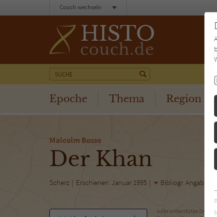
Couch wechseln
b
W
Epoche
Thema
Region
Malcolm Bosse
Der Khan
Scherz
Erschienen: Januar 1995
Bibliogr. Angaben
s
oder unterstütze Deinen