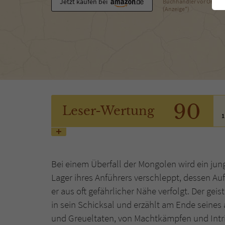
Jetzt kaufen bei
Buchhändler vor Ort
(Anzeige*)
90
Leser
-Wertung
1
Bei einem Überfall der Mongolen wird ein jun
Lager ihres Anführers verschleppt, dessen Au
er aus oft gefährlicher Nähe verfolgt. Der ge
in sein Schicksal und erzählt am Ende seine
und Greueltaten, von Machtkämpfen und Intri