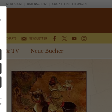
IMPRESSUM
DATENSCHUTZ
COOKIE-EINSTELLUNGEN
d
FACEBOOK
TWITTER
YOUTUBE
INSTAGRAM
CHARTS
NEWSLETTER
no & TV
Neue Bücher
z