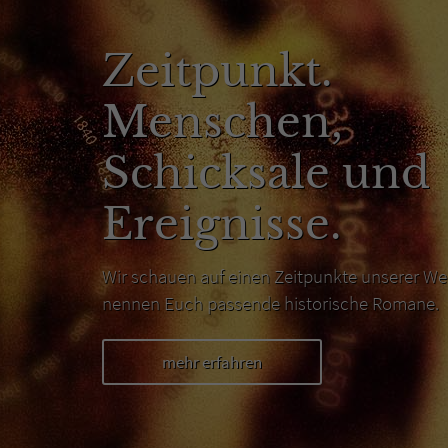
Zeitpunkt.
Menschen,
Schicksale und
Ereignisse.
Wir schauen auf einen Zeitpunkte unserer We
nennen Euch passende historische Romane.
mehr erfahren