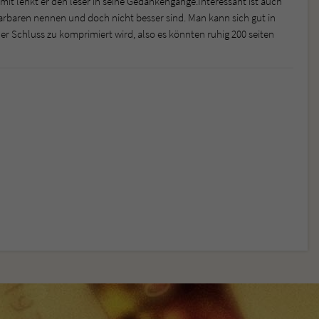
amit lenkt er den leser in seine Gedankengänge.Interessant ist auch
 Barbaren nennen und doch nicht besser sind. Man kann sich gut in
der Schluss zu komprimiert wird, also es könnten ruhig 200 seiten