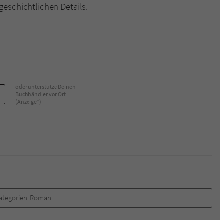
geschichtlichen Details.
Name
tx_pwcomments_ahash
Anbieter
Literatur-Couch Medien GmbH & Co. KG
Laufzeit
1 Jahr
oder unterstütze Deinen
Zweck
Cookie für Kommentare einzelner Buchtitel
Buchhändler vor Ort
(Anzeige*)
Name
fe_typo_user
Anbieter
Literatur-Couch Medien GmbH & Co. KG
Laufzeit
Session
Dieses Cookie gewährleistet die Kommunikation der
ategorien:
Roman
Webseite mit dem Benutzer. Es wird benötigt um z. B.
Zweck
den Sicherheitscode des Kontaktformulars zu