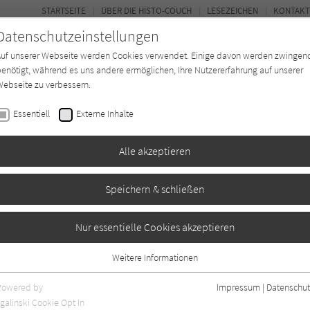
STARTSEITE
ÜBER DIE HISTO-COUCH
LESEZEICHEN
KONTAKT
Datenschutzeinstellungen
Auf unserer Webseite werden Cookies verwendet. Einige davon werden zwingen
enötigt, während es uns andere ermöglichen, Ihre Nutzererfahrung auf unserer
ebseite zu verbessern.
FORUM
Essentiell
Externe Inhalte
Buchtyp
Autor*in
Magazin
Ki
Alle akzeptieren
Speichern & schließen
Nur essentielle Cookies akzeptieren
Weitere Informationen
2
Essentiell
Essentielle Cookies werden für grundlegende Funktionen der Webseite
Powered by
Impressum
|
Datenschut
benötigt. Dadurch ist gewährleistet, dass die Webseite einwandfrei
galinski Cookie Opt In