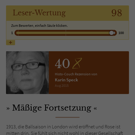
98
Leser
-Wertung
Name
tx_pwcomments_ahash
Zum Bewerten, einfach Säule klicken.
Anbieter
Literatur-Couch Medien GmbH & Co. KG
1
100
Laufzeit
1 Jahr
Zweck
Cookie für Kommentare einzelner Buchtitel
40
Histo-Couch Rezension von
Name
fe_typo_user
Karin Speck
Aug 2015
Anbieter
Literatur-Couch Medien GmbH & Co. KG
Laufzeit
Session
Mäßige Fortsetzung
Dieses Cookie gewährleistet die
Kommunikation der Webseite mit dem
1913, die Ballsaison in London wird eröffnet und Rose ist
Zweck
Benutzer. Es wird benötigt um z. B. den
mitten drin. Sie fühlt sich nicht wohl in dieser Gesellschaft