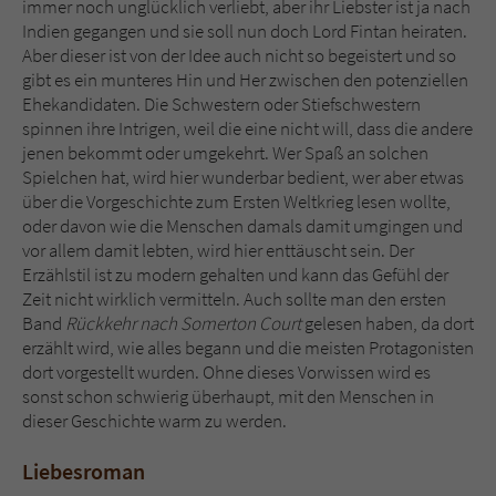
immer noch unglücklich verliebt, aber ihr Liebster ist ja nach
Indien gegangen und sie soll nun doch Lord Fintan heiraten.
Aber dieser ist von der Idee auch nicht so begeistert und so
gibt es ein munteres Hin und Her zwischen den potenziellen
Ehekandidaten. Die Schwestern oder Stiefschwestern
spinnen ihre Intrigen, weil die eine nicht will, dass die andere
jenen bekommt oder umgekehrt. Wer Spaß an solchen
Spielchen hat, wird hier wunderbar bedient, wer aber etwas
über die Vorgeschichte zum Ersten Weltkrieg lesen wollte,
oder davon wie die Menschen damals damit umgingen und
vor allem damit lebten, wird hier enttäuscht sein. Der
Erzählstil ist zu modern gehalten und kann das Gefühl der
Zeit nicht wirklich vermitteln. Auch sollte man den ersten
Band
Rückkehr nach Somerton Court
gelesen haben, da dort
erzählt wird, wie alles begann und die meisten Protagonisten
dort vorgestellt wurden. Ohne dieses Vorwissen wird es
sonst schon schwierig überhaupt, mit den Menschen in
dieser Geschichte warm zu werden.
Liebesroman