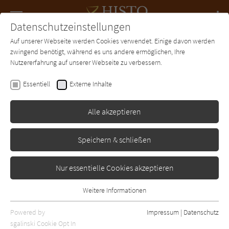
Navigation
Datenschutzeinstellungen
Couch
wechse
Auf unserer Webseite werden Cookies verwendet. Einige davon werden
Forum
Charts
Newsletter
SUCHE
zwingend benötigt, während es uns andere ermöglichen, Ihre
Nutzererfahrung auf unserer Webseite zu verbessern.
Leila Rasheed
Essentiell
Externe Inhalte
Schatten über Somerton
Court
Alle akzeptieren
Fischer
Erschienen: Januar 2014
Bibliogr. Angaben
0
Speichern & schließen
Nur essentielle Cookies akzeptieren
Weitere Informationen
Essentiell
Essentielle Cookies werden für grundlegende Funktionen der
Powered by
Impressum
|
Datenschutz
Webseite benötigt. Dadurch ist gewährleistet, dass die Webseite
sgalinski Cookie Opt In