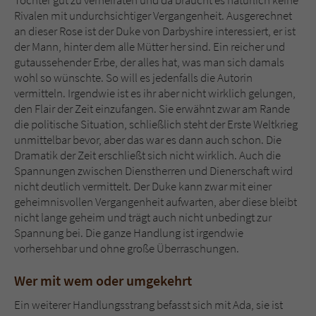
Rivalen mit undurchsichtiger Vergangenheit. Ausgerechnet
an dieser Rose ist der Duke von Darbyshire interessiert, er ist
der Mann, hinter dem alle Mütter her sind. Ein reicher und
gutaussehender Erbe, der alles hat, was man sich damals
wohl so wünschte. So will es jedenfalls die Autorin
vermitteln. Irgendwie ist es ihr aber nicht wirklich gelungen,
den Flair der Zeit einzufangen. Sie erwähnt zwar am Rande
die politische Situation, schließlich steht der Erste Weltkrieg
unmittelbar bevor, aber das war es dann auch schon. Die
Dramatik der Zeit erschließt sich nicht wirklich. Auch die
Spannungen zwischen Dienstherren und Dienerschaft wird
nicht deutlich vermittelt. Der Duke kann zwar mit einer
geheimnisvollen Vergangenheit aufwarten, aber diese bleibt
nicht lange geheim und trägt auch nicht unbedingt zur
Spannung bei. Die ganze Handlung ist irgendwie
vorhersehbar und ohne große Überraschungen.
Wer mit wem oder umgekehrt
Ein weiterer Handlungsstrang befasst sich mit Ada, sie ist