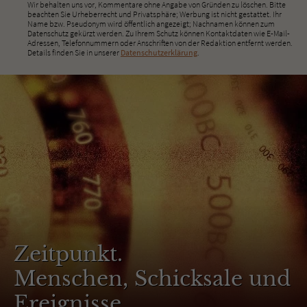
Wir behalten uns vor, Kommentare ohne Angabe von Gründen zu löschen. Bitte
beachten Sie Urheberrecht und Privatsphäre; Werbung ist nicht gestattet. Ihr
Name bzw. Pseudonym wird öffentlich angezeigt; Nachnamen können zum
Datenschutz gekürzt werden. Zu Ihrem Schutz können Kontaktdaten wie E-Mail-
Adressen, Telefonnummern oder Anschriften von der Redaktion entfernt werden.
Details finden Sie in unserer
Datenschutzerklärung
.
Zeitpunkt.
Menschen, Schicksale und
Ereignisse.