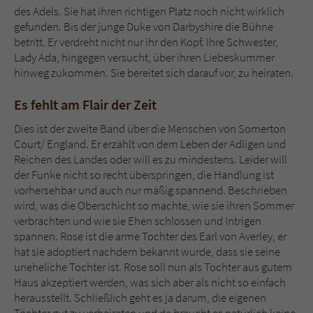
Sicherheitscode des Kontaktformulars zu
des Adels. Sie hat ihren richtigen Platz noch nicht wirklich
überprüfen.
gefunden. Bis der junge Duke von Darbyshire die Bühne
betritt. Er verdreht nicht nur ihr den Kopf. Ihre Schwester,
Lady Ada, hingegen versucht, über ihren Liebeskummer
hinweg zukommen. Sie bereitet sich darauf vor, zu heiraten.
Es fehlt am Flair der Zeit
Dies ist der zweite Band über die Menschen von Somerton
Court/ England. Er erzählt von dem Leben der Adligen und
Reichen des Landes oder will es zu mindestens. Leider will
der Funke nicht so recht überspringen, die Handlung ist
vorhersehbar und auch nur mäßig spannend. Beschrieben
wird, was die Oberschicht so machte, wie sie ihren Sommer
verbrachten und wie sie Ehen schlossen und Intrigen
spannen. Rose ist die arme Tochter des Earl von Averley, er
hat sie adoptiert nachdem bekannt wurde, dass sie seine
uneheliche Tochter ist. Rose soll nun als Tochter aus gutem
Haus akzeptiert werden, was sich aber als nicht so einfach
herausstellt. Schließlich geht es ja darum, die eigenen
Töchter gut zu verheiraten und da braucht es natürlich keine