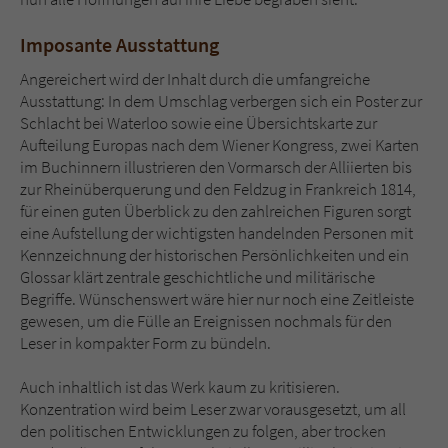
Imposante Ausstattung
Angereichert wird der Inhalt durch die umfangreiche
Ausstattung: In dem Umschlag verbergen sich ein Poster zur
Schlacht bei Waterloo sowie eine Übersichtskarte zur
Aufteilung Europas nach dem Wiener Kongress, zwei Karten
im Buchinnern illustrieren den Vormarsch der Alliierten bis
zur Rheinüberquerung und den Feldzug in Frankreich 1814,
für einen guten Überblick zu den zahlreichen Figuren sorgt
eine Aufstellung der wichtigsten handelnden Personen mit
Kennzeichnung der historischen Persönlichkeiten und ein
Glossar klärt zentrale geschichtliche und militärische
Begriffe. Wünschenswert wäre hier nur noch eine Zeitleiste
gewesen, um die Fülle an Ereignissen nochmals für den
Leser in kompakter Form zu bündeln.
Auch inhaltlich ist das Werk kaum zu kritisieren.
Konzentration wird beim Leser zwar vorausgesetzt, um all
den politischen Entwicklungen zu folgen, aber trocken