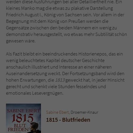
werden diese Ausführungen bei aller Detailliertheit nie. Ein
kleines Manko mag die etwas zu plakative Darstellung
Friedrich August I., König von Sachsen sein. Vor allem in der
Begegnung mit dem König von Preußen werden die
Gegensätze zwischen den beiden Männern ein wenig zu
demonstrativ herausgestellt, wo etwas mehr Subtilität schön
gewesen wäre.
Als Fazit bleibt ein beeindruckendes Historienepos, das ein
wenig beleuchtetes Kapitel deutscher Geschichte
anschaulich illustriert und Interesse an einer näheren
Auseinandersetzung weckt. Der Fortsetzungsband wird den
hohen Erwartungen, die
1813
geweckt hat, in jeder Hinsicht
gerecht und schenkt viele Stunden fesselndes und
emotionales Lesevergnügen.
Sabine Ebert
, Droemer-Knaur
1815 - Blutfrieden