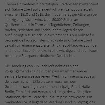
Thema ein weiteres hinzuzufügen. Stattdessen konzentriert
sich Sabine Ebert auf die deutlich weniger populäre Zeit
zwischen 1813 und 1815, die mit dem Sieg der Alliierten bei
Leipzig eingeläutet wird. Über 50.000 Seiten an
Quellenmaterial in Form von Tagebüchern, Zeitungen,
Briefen, Berichten und Fachbüchern liegen diesen
Ausführungen zugrunde, die weit mehr als nur Kulisse für
bewegende Protagonistenschicksale sind. Sabine Ebert
gewährt in einem engagierten Antikriegs-Plädoyer auch dem
laienhaften Leser Einblicke in eine wichtige und doch kaum
beachtete Zeitspanne deutscher Geschichte.
Die Handlung von
1815
schließt nahtlos an den
Vorgängerband an und ruft en passant immer wieder
zentrale Ereignisse aus jenem Werk in Erinnerung, sodass
der Leser nicht in
1813
blättern muss, um den
Geschehnissen folgen zu können. Leipzig, Erfurt, Halle,
Berlin, Frankfurt und Hanau sind einige der wichtigsten
Stationen, die im Laufe der Lektüre passiert werden. Ein
markanter Fokus liegt dabei auf dem Elend in Leipzig, das