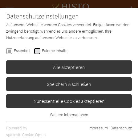
Navigation
Datenschutzeinstellungen
Couch
wechse
Auf unserer Webseite werden Cookies verwendet. Einige davon werden
Forum
Charts
Newsletter
SUCHE
zwingend benötigt, während es uns andere ermöglichen, Ihre
Nutzererfahrung auf unserer Webseite zu verbessern.
Sabine Ebert
Essentiell
Externe Inhalte
1815 - Blutfrieden
Alle akzeptieren
Droemer-Knaur
Erschienen: Januar 2015
Bibliogr. Angaben
10
Speichern & schließen
Nur essentielle Cookies akzeptieren
Weitere Informationen
Essentiell
Essentielle Cookies werden für grundlegende Funktionen der
Powered by
Impressum
|
Datenschutz
Webseite benötigt. Dadurch ist gewährleistet, dass die Webseite
sgalinski Cookie Opt In