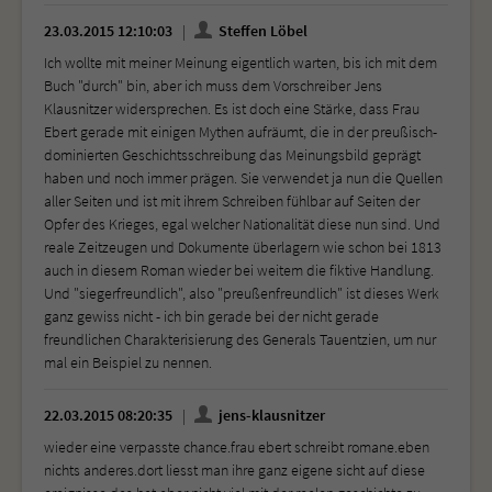
23.03.2015 12:10:03
Steffen Löbel
Ich wollte mit meiner Meinung eigentlich warten, bis ich mit dem
Buch "durch" bin, aber ich muss dem Vorschreiber Jens
Klausnitzer widersprechen. Es ist doch eine Stärke, dass Frau
Ebert gerade mit einigen Mythen aufräumt, die in der preußisch-
dominierten Geschichtsschreibung das Meinungsbild geprägt
haben und noch immer prägen. Sie verwendet ja nun die Quellen
aller Seiten und ist mit ihrem Schreiben fühlbar auf Seiten der
Opfer des Krieges, egal welcher Nationalität diese nun sind. Und
reale Zeitzeugen und Dokumente überlagern wie schon bei 1813
auch in diesem Roman wieder bei weitem die fiktive Handlung.
Und "siegerfreundlich", also "preußenfreundlich" ist dieses Werk
ganz gewiss nicht - ich bin gerade bei der nicht gerade
freundlichen Charakterisierung des Generals Tauentzien, um nur
mal ein Beispiel zu nennen.
22.03.2015 08:20:35
jens-klausnitzer
wieder eine verpasste chance.frau ebert schreibt romane.eben
nichts anderes.dort liesst man ihre ganz eigene sicht auf diese