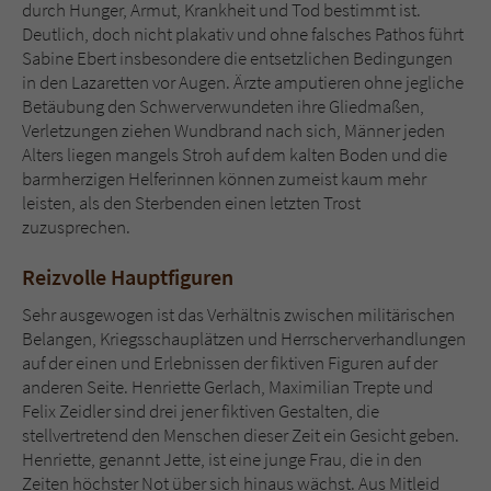
durch Hunger, Armut, Krankheit und Tod bestimmt ist.
Deutlich, doch nicht plakativ und ohne falsches Pathos führt
Sabine Ebert insbesondere die entsetzlichen Bedingungen
in den Lazaretten vor Augen. Ärzte amputieren ohne jegliche
Betäubung den Schwerverwundeten ihre Gliedmaßen,
Verletzungen ziehen Wundbrand nach sich, Männer jeden
Alters liegen mangels Stroh auf dem kalten Boden und die
barmherzigen Helferinnen können zumeist kaum mehr
leisten, als den Sterbenden einen letzten Trost
zuzusprechen.
Reizvolle Hauptfiguren
Sehr ausgewogen ist das Verhältnis zwischen militärischen
Belangen, Kriegsschauplätzen und Herrscherverhandlungen
auf der einen und Erlebnissen der fiktiven Figuren auf der
anderen Seite. Henriette Gerlach, Maximilian Trepte und
Felix Zeidler sind drei jener fiktiven Gestalten, die
stellvertretend den Menschen dieser Zeit ein Gesicht geben.
Henriette, genannt Jette, ist eine junge Frau, die in den
Zeiten höchster Not über sich hinaus wächst. Aus Mitleid