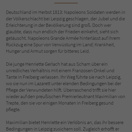
Sicherheitscode des Kontaktformulars zu
überprüfen.
Deutschland im Herbst 1813: Napoleons Soldaten werden in
der Völkerschlacht bei Leipzig geschlagen, der Jubel und die
Erleichterung in der Bevölkerung sind groß. Doch wer
glaubte, dass nun endlich der Frieden einkehrt, sieht sich
getäuscht. Napoleons Grande Armée hinterlässt auf ihrem
Rückzug eine Spur von Verwüstung im Land; Krankheit,
Hunger und Armut sorgen für bitteres Leid.
Die junge Henriette Gerlach hat aus Scham über ein
unredliches Verhältnis mit einem Franzosen Onkel und
Tante in Freiberg verlassen. Ihr Weg führte sie nach Leipzig,
wo sie nun im Lazarett unter elenden Bedingungen bei der
Pflege der Verwundeten hilft. Überraschend trifft sie hier
wieder auf den preußischen Premierleutnant Maximilian von
Trepte, den sie vor einigen Monaten in Freiberg gesund
pflegte.
Maximilian bietet Henriette ein Verlöbnis an, das ihr bessere
Bedingungen in Leipzig zusichern soll. Zugleich erhofft er