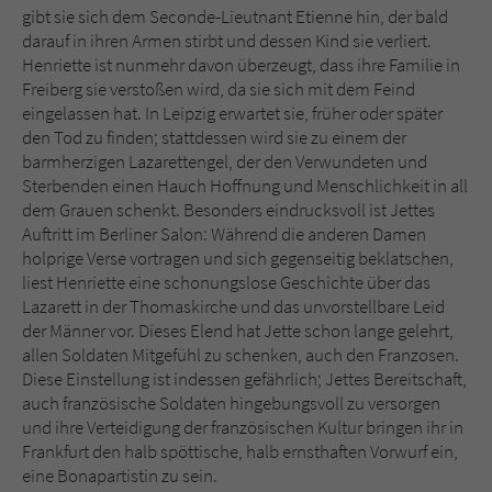
gibt sie sich dem Seconde-Lieutnant Etienne hin, der bald
darauf in ihren Armen stirbt und dessen Kind sie verliert.
Henriette ist nunmehr davon überzeugt, dass ihre Familie in
Freiberg sie verstoßen wird, da sie sich mit dem Feind
eingelassen hat. In Leipzig erwartet sie, früher oder später
den Tod zu finden; stattdessen wird sie zu einem der
barmherzigen Lazarettengel, der den Verwundeten und
Sterbenden einen Hauch Hoffnung und Menschlichkeit in all
dem Grauen schenkt. Besonders eindrucksvoll ist Jettes
Auftritt im Berliner Salon: Während die anderen Damen
holprige Verse vortragen und sich gegenseitig beklatschen,
liest Henriette eine schonungslose Geschichte über das
Lazarett in der Thomaskirche und das unvorstellbare Leid
der Männer vor. Dieses Elend hat Jette schon lange gelehrt,
allen Soldaten Mitgefühl zu schenken, auch den Franzosen.
Diese Einstellung ist indessen gefährlich; Jettes Bereitschaft,
auch französische Soldaten hingebungsvoll zu versorgen
und ihre Verteidigung der französischen Kultur bringen ihr in
Frankfurt den halb spöttische, halb ernsthaften Vorwurf ein,
eine Bonapartistin zu sein.