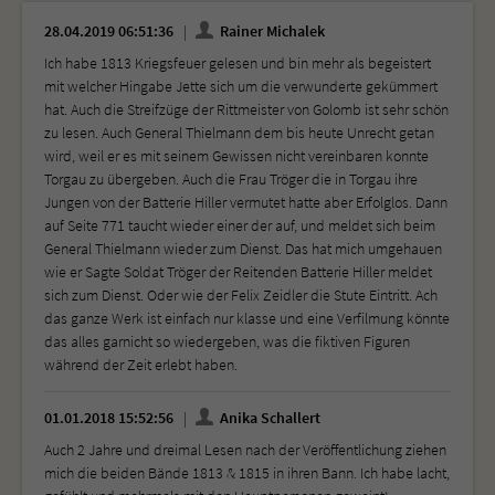
28.04.2019 06:51:36
Rainer Michalek
Ich habe 1813 Kriegsfeuer gelesen und bin mehr als begeistert
mit welcher Hingabe Jette sich um die verwunderte gekümmert
hat. Auch die Streifzüge der Rittmeister von Golomb ist sehr schön
zu lesen. Auch General Thielmann dem bis heute Unrecht getan
wird, weil er es mit seinem Gewissen nicht vereinbaren konnte
Torgau zu übergeben. Auch die Frau Tröger die in Torgau ihre
Jungen von der Batterie Hiller vermutet hatte aber Erfolglos. Dann
auf Seite 771 taucht wieder einer der auf, und meldet sich beim
General Thielmann wieder zum Dienst. Das hat mich umgehauen
wie er Sagte Soldat Tröger der Reitenden Batterie Hiller meldet
sich zum Dienst. Oder wie der Felix Zeidler die Stute Eintritt. Ach
das ganze Werk ist einfach nur klasse und eine Verfilmung könnte
das alles garnicht so wiedergeben, was die fiktiven Figuren
während der Zeit erlebt haben.
01.01.2018 15:52:56
Anika Schallert
Auch 2 Jahre und dreimal Lesen nach der Veröffentlichung ziehen
mich die beiden Bände 1813 & 1815 in ihren Bann. Ich habe lacht,