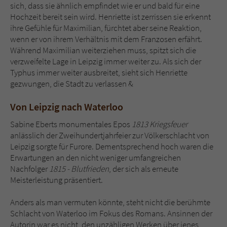
sich, dass sie ähnlich empfindet wie er und bald für eine
Hochzeit bereit sein wird. Henriette ist zerrissen sie erkennt
ihre Gefühle für Maximilian, fürchtet aber seine Reaktion,
wenn er von ihrem Verhältnis mit dem Franzosen erfährt.
Während Maximilian weiterziehen muss, spitzt sich die
verzweifelte Lage in Leipzig immer weiter zu. Als sich der
Typhus immer weiter ausbreitet, sieht sich Henriette
gezwungen, die Stadt zu verlassen &
Von Leipzig nach Waterloo
Sabine Eberts monumentales Epos
1813 Kriegsfeuer
anlässlich der Zweihundertjahrfeier zur Völkerschlacht von
Leipzig sorgte für Furore. Dementsprechend hoch waren die
Erwartungen an den nicht weniger umfangreichen
Nachfolger
1815 - Blutfrieden
, der sich als erneute
Meisterleistung präsentiert.
Anders als man vermuten könnte, steht nicht die berühmte
Schlacht von Waterloo im Fokus des Romans. Ansinnen der
Autorin war es nicht, den unzähligen Werken über jenes