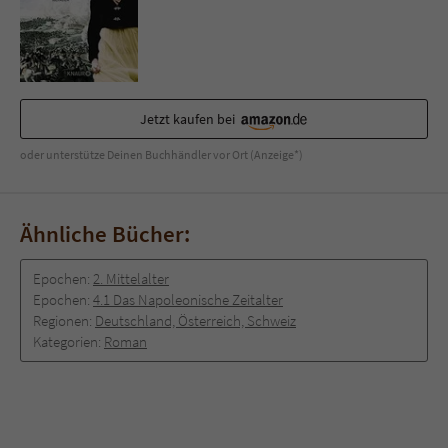
Jetzt kaufen bei
oder unterstütze Deinen Buchhändler vor Ort (Anzeige*)
Ähnliche Bücher:
Epochen:
2. Mittelalter
Epochen:
4.1 Das Napoleonische Zeitalter
Regionen:
Deutschland, Österreich, Schweiz
Kategorien:
Roman