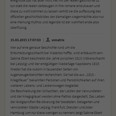
ereignisse.das hat aber nicht viel mit der realen geschichte zu
tun.statt die realen zeitzeugen in ihre romane einzubauen und
diese zu wort kommen zu lassen vertritt sie die auffassung des
offiziellen geschichtsbildes der damaligen siegermächte.also nur
eine meinung.mythos und legende ist der wahrheit ende.also
überflüssig.
15.03.2015 17:07:03
venatrix
Wer auf eine genaue Geschichte rund um die
Entscheidungsschlacht bei Waterloo hoffte, wird enttäuscht sein.
Sabine Ebert beschreibt die Jahre zwischen 1813 (Völkerschlacht
bei Leipzig) und der endgültigen Niederlage Napoleons 1815.
Wieder hat die Autorin in tausenden Seiten von
Augenzeugenberichten recherchiert. Sie hat die aus „1813 -
Kriegsfeuer“ bekannten Personen und Persönlichkeiten auf ihren
weiteren Lebens- und Leidenswegen begleitet.
Die Beschreibung der Schlachten, der Leiden der Verwundeten
und der Kriegsgräuel werden ohne Pathos dargestellt. Das Leben
der leidgeprüften Bevölkerung der besetzten, belagerten und
verwüsteten Städte Leipzig, Frankfurt, Dresden und/oder
Hamburg (um nur diese wenigen zu nennen) zeigt Sabine Ebert