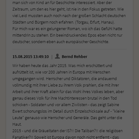
man sich von Kind an für Geschichte interessiert. Aber der
Zeitraum, um den es hier geht, ist nie in den Fokus getreten. Wie
viel Leid mussten auch noch nach der großen Schlacht deutschen
Städten und Bürgern noch erfahren. (Torgau, Erfurt, Hanau).
Für mich war es ein gelungener Roman, wo ich das Gefühl hatte
mittendrin zu stehen. Ein beeindruckendes Epos eben nicht nur
deutscher, sondern eben auch europäischer Geschichte.
15.08.2015 13:49:10
Bernd Rehber
Wir haben heute das Jahr 2015. Was mich erschüttert und
aufrüttelt ist, wie vor 200 Jahren in Europa mit Menschen
umgegangen wird. Herrscher und Diktatoren, die andauernd
vollmundig mit ihrer Liebe zu ihrem Volk prahlen, die mit ihrer
Arbeit und ihrer Kraft allein für das Wohl ihres Volkes leben, aber
genau dieses Volk für ihre Machtinteressen brutal in den Tod
schicken - Soldaten und vor allem Zivilisten - das zeigt Sabine
Ewert schonungslos im Detail durch Einzelschicksale auf - "kleine
Leute" genauso wie Herrscher und Generäle. Das geht unter die
Haut.
2015 - und die Gräueltaten der IS?!! Die Taliban?!! die religiösen
Fanatiker?!! Soweit ist Europa davon noch nicht entfernt - das