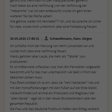
gefühlt und mehrmals mit den Hauptpersonen geweint!
Noch lieber als eine Verfilmung (von der Verfilmung der
"Hebamme" war ich sehr enttäuscht) würde ich gern einen
weiteren Teil der Reihe sehen!
Wie geht es weiter mit Henriette??? Ich, und da spreche ich sicher
für viele, würde mich unheimlich über eine Fortsetzung freuen!
30.05.2016 17:40:31
Schwedtmann, Hans Jürgen
Ich schließe mich der Meinung von Herrn Löwenstein an und
würde mich über eine Verfilmung freuen.
Hierzu gehören aber Leute, die mehr als "Tatorte" usw.
produzieren.
Es ist mittlerweile unfassbar, was man i9m Fernsehen vorgesetzt
bekommt und für das man unermesslich viel Geld in Form der
Gebühren zahlen muss.
Frau Ebert schätze ich so ein, dass sie "kein Halsleiden" hat und
mit den Honrarforderungen mit den Füßen auf der Erde bleibt.
Vielleicht findet sich einmal ein Produzent und Regisseur der
"alten Garde" - egal ob in den neuen Bundesländern oder der
gesamten Republik.
Die Frau und das deutsche Publikum hätten den Erfolg verdient.