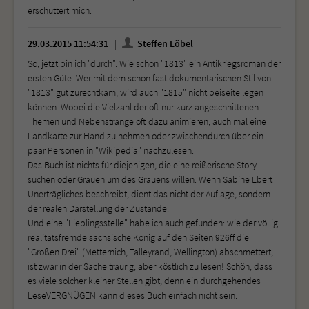
erschüttert mich.
29.03.2015 11:54:31
Steffen Löbel
So, jetzt bin ich "durch". Wie schon "1813" ein Antikriegsroman der
ersten Güte. Wer mit dem schon fast dokumentarischen Stil von
"1813" gut zurechtkam, wird auch "1815" nicht beiseite legen
können. Wobei die Vielzahl der oft nur kurz angeschnittenen
Themen und Nebenstränge oft dazu animieren, auch mal eine
Landkarte zur Hand zu nehmen oder zwischendurch über ein
paar Personen in "Wikipedia" nachzulesen.
Das Buch ist nichts für diejenigen, die eine reißerische Story
suchen oder Grauen um des Grauens willen. Wenn Sabine Ebert
Unerträgliches beschreibt, dient das nicht der Auflage, sondern
der realen Darstellung der Zustände.
Und eine "Lieblingsstelle" habe ich auch gefunden: wie der völlig
realitätsfremde sächsische König auf den Seiten 926ff die
"Großen Drei" (Metternich, Talleyrand, Wellington) abschmettert,
ist zwar in der Sache traurig, aber köstlich zu lesen! Schön, dass
es viele solcher kleiner Stellen gibt, denn ein durchgehendes
LeseVERGNÜGEN kann dieses Buch einfach nicht sein.