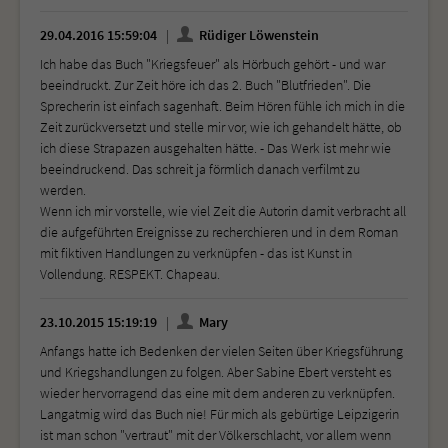
29.04.2016 15:59:04
Rüdiger Löwenstein
Ich habe das Buch "Kriegsfeuer" als Hörbuch gehört - und war
beeindruckt. Zur Zeit höre ich das 2. Buch "Blutfrieden". Die
Sprecherin ist einfach sagenhaft. Beim Hören fühle ich mich in die
Zeit zurückversetzt und stelle mir vor, wie ich gehandelt hätte, ob
ich diese Strapazen ausgehalten hätte. - Das Werk ist mehr wie
beeindruckend. Das schreit ja förmlich danach verfilmt zu
werden.
Wenn ich mir vorstelle, wie viel Zeit die Autorin damit verbracht all
die aufgeführten Ereignisse zu recherchieren und in dem Roman
mit fiktiven Handlungen zu verknüpfen - das ist Kunst in
Vollendung. RESPEKT. Chapeau.
23.10.2015 15:19:19
Mary
Anfangs hatte ich Bedenken der vielen Seiten über Kriegsführung
und Kriegshandlungen zu folgen. Aber Sabine Ebert versteht es
wieder hervorragend das eine mit dem anderen zu verknüpfen.
Langatmig wird das Buch nie! Für mich als gebürtige Leipzigerin
ist man schon "vertraut" mit der Völkerschlacht, vor allem wenn