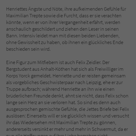
Henriettes Ängste und Nöte, ihre aufkeimenden Gefühle für
Maximilian Trepte sowie die Furcht, dass er sie verachten
könnte, wenn er von ihrer Vergangenheit erfährt, werden
anschaulich geschildert und ziehen den Leser in seinen
Bann. Intensiv leidet man mit diesen beiden Liebenden,
ohne Gewissheit zu haben, ob ihnen ein glückliches Ende
beschieden sein wird.
Eine Figur zum Mitfiebern ist auch Felix Zeidler. Der
Bergstudent aus Anhalt-Köthen hat sich als Freiwilliger im
Korps Yorck gemeldet. Henriette und er reisten gemeinsam
als vorgebliches Geschwisterpaar nach Leipzig, ehe er zur
Truppe aufbrach; während Henriette an ihn wie einen
brüderlichen Freunde denkt, ahnt sie nicht, dass Felix schon
lange sein Herz an sie verloren hat. So sind es denn auch
ausgesprochen gemischte Gefühle, die Jettes Briefe bei Felix
auslösen: Einerseits will er sie glücklich wissen und versucht
ihr das Wiedersehen mit Maximilian Trepte zu gönnen,
andererseits versinkt er mehr und mehr in Schwermut, da er
nun alle Hoffnungen auf ihre Liebe begraben sieht.