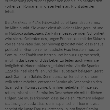
Aufmachung des Buches passt sich denn auch nahtlos den
Sicherheitscode des Kontaktformulars zu
vorherigen Romanen in dieser Reihe an. Nicht aber der
überprüfen.
Inhalt.
Bei
Das Geschenk des Wesirs
steht die Haremsfrau Samira
im Mittelpunkt. Sie wurde einst als kleines Kind geraubt und
in Mallorca aufgezogen. Dank ihrer bezaubernden Schönheit
wird sie zur Geliebten des jungen Prinzen, der mit der Sklavin
von seinem Vater darüber hinweg getröstet wird, dass er aus
politischen Gründen eine hässliche Frau heiraten musste.
Samira liebt Thabit von Herzen und ist nur zu gerne bereit,
mit ihm das Lager und das Leben zu teilen auch wenn sie
lediglich als Haremssklavin geduldet wird. Als die Spanier
1229 die Insel überfallen und die Hauptstadt belagern, gerät
auch Samira in Gefahr. Der maurische Herrscher, der sein
Volk retten möchte, entsendet Samira als Geschenk an den
Spanischen König Jaume. Um ihren geliebten Prinzen zu
retten, mischt sich Samira ins Geschehen ein mit tödlichen
Folgen. Sie muss erkennen, dass sie vielen Irrtümern erlegen
ist. Einzig der Jude Elias, der im spanischen Heer mitreist,
scheint die junge Frau zu verstehen. In ihm findet Samira