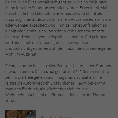
Quere. Auch Elias verhält sich ganz so, wie sich ein junger
Mann in seiner Situation verhalten würde. Er versucht, sich
den christlichen Mitstreitern anzupassen und bleibt als
ursprünglicher Jude doch immer ein Aussenseiter, der mehr
oder weniger akzeptiert wird. Ihm gelingt es anfänglich so
wenig wie Samira, sich von seinen Verhaltensmustern zu
lösen und einen eigenen Weg einzuschalten. Gut gelungen
sind aber auch die Nebenfiguren, allen voran der
undurchsichtige und verwöhnte Thabit, der nur sein eigenes
Wohl im Auge hat.
Ricarda Jordan hat also allen Fans des historischen Romans
etwas zu bieten. Dass es auf gerade mal 141 Seiten nicht zu
sehr in die Tiefe gehen kann, mag man nachsehen. Hier
leistet die Autorin jedoch Erstaunliches: Kaum bekommt
man den Eindruck, als würde etwas fehlen. Als
Weihnachtsbuch geht der Roman jedoch klar am Thema
vorbei.
Ricarda Jordan
, Kindler