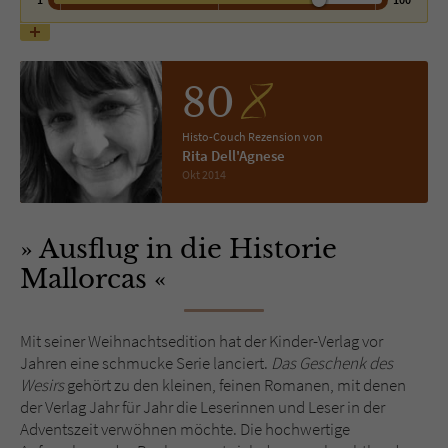
Name
tx_pwcomments_ahash
80
Anbieter
Literatur-Couch Medien GmbH & Co. KG
Histo-Couch Rezension von
Laufzeit
1 Jahr
Rita Dell'Agnese
Okt 2014
Zweck
Cookie für Kommentare einzelner Buchtitel
Ausflug in die Historie
Name
fe_typo_user
Mallorcas
Anbieter
Literatur-Couch Medien GmbH & Co. KG
Mit seiner Weihnachtsedition hat der Kinder-Verlag vor
Laufzeit
Session
Jahren eine schmucke Serie lanciert.
Das Geschenk des
Wesirs
gehört zu den kleinen, feinen Romanen, mit denen
Dieses Cookie gewährleistet die
der Verlag Jahr für Jahr die Leserinnen und Leser in der
Kommunikation der Webseite mit dem
Adventszeit verwöhnen möchte. Die hochwertige
Zweck
Benutzer. Es wird benötigt um z. B. den