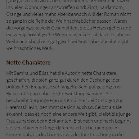
ganz gut zu den Gerüchen, die während der Weihnachtszeit
in vielen Wohnungen anzutreffen sind: Zimt, Kardamom,
Orange und vieles mehr. Aber dennoch will der Roman nicht
so ganz in die Reihe der Weihnachtsbücher passen. Waren
die Vorgänger jeweils Geschichten, die zu Herzen gehen und
ein wenig nostalgische Wehmut wecken, ist das diesjährige
Weihnachtsbuch ein gut geschriebenes, aber absolut nicht
weihnachtliches Werk.
Nette Charaktere
Mit Samira und Elias hat die Autorin nette Charaktere
geschaffen, die sich ganz gut durch den Dschungel der
politischen Ereignisse schlängeln. Sehr gut gelungen ist
Ricarda Jordan dabei die Entwicklung Samiras. Sie
beschreibt die junge Frau als Kind ihrer Zeit: Erzogen zur
Haremssklavin, benimmt sie sich auch so. Selbst als sie
erkennt, dass es noch eine andere Welt gibt, bleibt die junge
Frau zunächst beim Bekannten. Erst nach und nach beginnt
sie, verschiedene Dinge differenziert zu betrachten, ihr
kommt dabei jedoch immer wieder ihre Erziehung in die