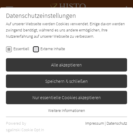
Navigation
Datenschutzeinstellungen
Couch
wechse
Auf unserer Webseite werden Cookies verwendet. Einige davon werden
Forum
Charts
Newsletter
SUCHE
zwingend benötigt, während es uns andere ermöglichen, Ihre
Nutzererfahrung auf unserer Webseite zu verbessern.
Ricarda Jordan
Essentiell
Externe Inhalte
Das Geschenk des Wesirs
Alle akzeptieren
Kindler
Erschienen: Januar 2014
Bibliogr. Angaben
0
Speichern & schließen
Nur essentielle Cookies akzeptieren
Weitere Informationen
Essentiell
Essentielle Cookies werden für grundlegende Funktionen der
Powered by
Impressum
|
Datenschutz
Webseite benötigt. Dadurch ist gewährleistet, dass die Webseite
sgalinski Cookie Opt In