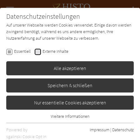
Navigation
Datenschutzeinstellungen
Couch
wechse
Auf unserer Webseite werden Cookies verwendet. Einige davon werden
Forum
Charts
Newsletter
SUCHE
zwingend benötigt, während es uns andere ermöglichen, Ihre
Nutzererfahrung auf unserer Webseite zu verbessern.
Philip Kerr
Essentiell
Externe Inhalte
Im Sog der dunklen
Mächte
Alle akzeptieren
Rowohlt
Erschienen: Januar 1995
Bibliogr. Angaben
0
Speichern & schließen
Nur essentielle Cookies akzeptieren
Weitere Informationen
Essentiell
Essentielle Cookies werden für grundlegende Funktionen der
Powered by
Impressum
|
Datenschutz
Webseite benötigt. Dadurch ist gewährleistet, dass die Webseite
sgalinski Cookie Opt In