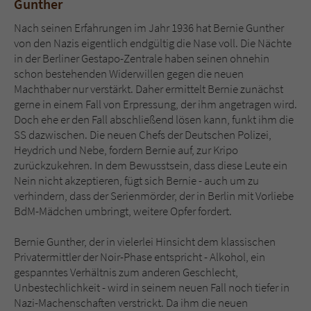
Gunther
Nach seinen Erfahrungen im Jahr 1936 hat Bernie Gunther
von den Nazis eigentlich endgültig die Nase voll. Die Nächte
in der Berliner Gestapo-Zentrale haben seinen ohnehin
schon bestehenden Widerwillen gegen die neuen
Machthaber nur verstärkt. Daher ermittelt Bernie zunächst
gerne in einem Fall von Erpressung, der ihm angetragen wird.
Doch ehe er den Fall abschließend lösen kann, funkt ihm die
SS dazwischen. Die neuen Chefs der Deutschen Polizei,
Heydrich und Nebe, fordern Bernie auf, zur Kripo
zurückzukehren. In dem Bewusstsein, dass diese Leute ein
Nein nicht akzeptieren, fügt sich Bernie - auch um zu
verhindern, dass der Serienmörder, der in Berlin mit Vorliebe
BdM-Mädchen umbringt, weitere Opfer fordert.
Bernie Gunther, der in vielerlei Hinsicht dem klassischen
Privatermittler der Noir-Phase entspricht - Alkohol, ein
gespanntes Verhältnis zum anderen Geschlecht,
Unbestechlichkeit - wird in seinem neuen Fall noch tiefer in
Nazi-Machenschaften verstrickt. Da ihm die neuen