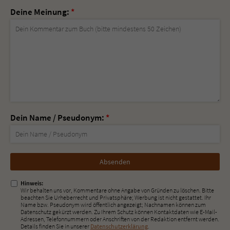
Deine Meinung:
*
Dein Name / Pseudonym:
*
Nicht
ausfüllen!
Hinweis:
Wir behalten uns vor, Kommentare ohne Angabe von Gründen zu löschen. Bitte
beachten Sie Urheberrecht und Privatsphäre; Werbung ist nicht gestattet. Ihr
Name bzw. Pseudonym wird öffentlich angezeigt; Nachnamen können zum
Datenschutz gekürzt werden. Zu Ihrem Schutz können Kontaktdaten wie E-Mail-
Adressen, Telefonnummern oder Anschriften von der Redaktion entfernt werden.
Details finden Sie in unserer
Datenschutzerklärung
.