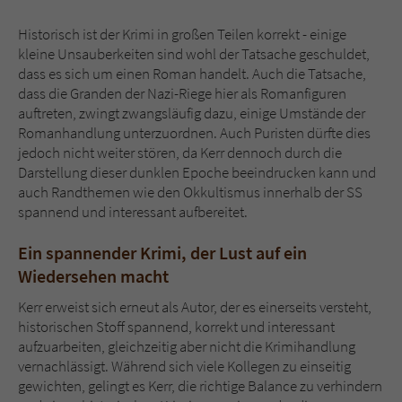
Historisch ist der Krimi in großen Teilen korrekt - einige
kleine Unsauberkeiten sind wohl der Tatsache geschuldet,
dass es sich um einen Roman handelt. Auch die Tatsache,
dass die Granden der Nazi-Riege hier als Romanfiguren
auftreten, zwingt zwangsläufig dazu, einige Umstände der
Romanhandlung unterzuordnen. Auch Puristen dürfte dies
jedoch nicht weiter stören, da Kerr dennoch durch die
Darstellung dieser dunklen Epoche beeindrucken kann und
auch Randthemen wie den Okkultismus innerhalb der SS
spannend und interessant aufbereitet.
Ein spannender Krimi, der Lust auf ein
Wiedersehen macht
Kerr erweist sich erneut als Autor, der es einerseits versteht,
historischen Stoff spannend, korrekt und interessant
aufzuarbeiten, gleichzeitig aber nicht die Krimihandlung
vernachlässigt. Während sich viele Kollegen zu einseitig
gewichten, gelingt es Kerr, die richtige Balance zu verhindern