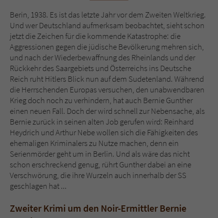
Sicherheitscode des Kontaktformulars zu
überprüfen.
Berin, 1938. Es ist das letzte Jahr vor dem Zweiten Weltkrieg.
Und wer Deutschland aufmerksam beobachtet, sieht schon
jetzt die Zeichen für die kommende Katastrophe: die
Aggressionen gegen die jüdische Bevölkerung mehren sich,
und nach der Wiederbewaffnung des Rheinlands und der
Rückkehr des Saargebiets und Österreichs ins Deutsche
Reich ruht Hitlers Blick nun auf dem Sudetenland. Während
die Herrschenden Europas versuchen, den unabwendbaren
Krieg doch noch zu verhindern, hat auch Bernie Gunther
einen neuen Fall. Doch der wird schnell zur Nebensache, als
Bernie zurück in seinen alten Job gerufen wird: Reinhard
Heydrich und Arthur Nebe wollen sich die Fähigkeiten des
ehemaligen Kriminalers zu Nutze machen, denn ein
Serienmörder geht um in Berlin. Und als wäre das nicht
schon erschreckend genug, rührt Gunther dabei an eine
Verschwörung, die ihre Wurzeln auch innerhalb der SS
geschlagen hat ...
Zweiter Krimi um den Noir-Ermittler Bernie