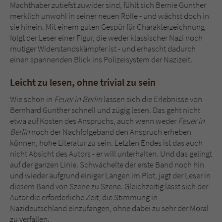
Machthaber zutiefst zuwider sind, fühlt sich Bernie Gunther
merklich unwohl in seiner neuen Rolle - und wächst doch in
sie hinein. Mit einem guten Gespür für Charakterzeichnung
folgt der Leser einer Figur, die weder klassischer Nazi noch
mutiger Widerstandskämpfer ist - und erhascht dadurch
einen spannenden Blick ins Polizeisystem der Nazizeit.
Leicht zu lesen, ohne trivial zu sein
Wie schon in
Feuer in Berlin
lassen sich die Erlebnisse von
Bernhard Gunther schnell und zügig lesen. Das geht nicht
etwa auf Kosten des Anspruchs, auch wenn weder
Feuer in
Berlin
noch der Nachfolgeband den Anspruch erheben
können, hohe Literatur zu sein. Letzten Endes ist das auch
nicht Absicht des Autors - er will unterhalten. Und das gelingt
auf der ganzen Linie. Schwächelte der erste Band noch hin
und wieder aufgrund einiger Längen im Plot, jagt der Leser in
diesem Band von Szene zu Szene. Gleichzeitig lässt sich der
Autor die erforderliche Zeit, die Stimmung in
Nazideutschland einzufangen, ohne dabei zu sehr der Moral
zu verfallen.