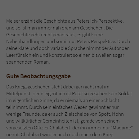
Meiser erzählt die Geschichte aus Peters Ich-Perspektive,
und so ist man immer nah dran am Geschehen. Die
Geschichte geht recht geradeaus, es gibt keine
Nebenhandlungen und somit nur Peters Perspektive. Durch
seine klare und doch variable Sprache nimmt der Autor den
Leer für sich ein und konstruiert so einen bisweilen sogar
spannenden Roman.
Gute Beobachtungsgabe
Das Kriegsgeschehen steht dabei gar nicht mal im
Mittelpunkt, denn eigentlich ist Peter so gesehen kein Soldat
im eigentlichen Sinne, da er niemals an einer Schlacht
teilnimmt. Durch sein einfaches Wesen gewinnt er nur
wenige Freunde, da er auch Zielscheibe von Spott, Hohn
und willkürlicher Gemeinheiten ist, gerade von seinem
vorgesetzten Offizier Chalabert, der ihn immer nur "Madame"
nennt. Chalabert wird er auch noch nach dem Krieg