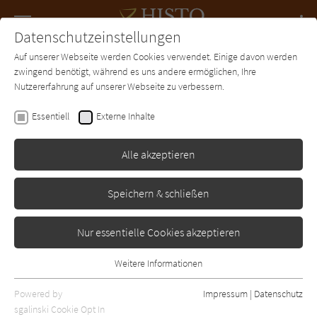
Navigation
Datenschutzeinstellungen
Couch
wechse
Auf unserer Webseite werden Cookies verwendet. Einige davon werden
Forum
Charts
Newsletter
SUCHE
zwingend benötigt, während es uns andere ermöglichen, Ihre
Nutzererfahrung auf unserer Webseite zu verbessern.
Gerd Meiser
Essentiell
Externe Inhalte
Waterloo oder Die
abenteuerliche Reise des
Alle akzeptieren
Peter Laubheimer
Speichern & schließen
Conte
Erschienen: Januar 2014
Bibliogr. Angaben
0
Nur essentielle Cookies akzeptieren
Weitere Informationen
Essentiell
Essentielle Cookies werden für grundlegende Funktionen der
Powered by
Impressum
|
Datenschutz
Webseite benötigt. Dadurch ist gewährleistet, dass die Webseite
sgalinski Cookie Opt In