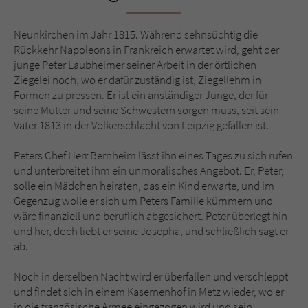
Sicherheitscode des Kontaktformulars zu
überprüfen.
Neunkirchen im Jahr 1815. Während sehnsüchtig die
Rückkehr Napoleons in Frankreich erwartet wird, geht der
junge Peter Laubheimer seiner Arbeit in der örtlichen
Ziegelei noch, wo er dafür zuständig ist, Ziegellehm in
Formen zu pressen. Er ist ein anständiger Junge, der für
seine Mutter und seine Schwestern sorgen muss, seit sein
Vater 1813 in der Völkerschlacht von Leipzig gefallen ist.
Peters Chef Herr Bernheim lässt ihn eines Tages zu sich rufen
und unterbreitet ihm ein unmoralisches Angebot. Er, Peter,
solle ein Mädchen heiraten, das ein Kind erwarte, und im
Gegenzug wolle er sich um Peters Familie kümmern und
wäre finanziell und beruflich abgesichert. Peter überlegt hin
und her, doch liebt er seine Josepha, und schließlich sagt er
ab.
Noch in derselben Nacht wird er überfallen und verschleppt
und findet sich in einem Kasernenhof in Metz wieder, wo er
in die französische Armee eingezogen wird und sein