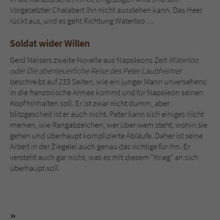
Vorgesetzter Chalabert ihn nicht ausstehen kann. Das Heer
rückt aus, und es geht Richtung Waterloo …
Soldat wider Willen
Gerd Meisers zweite Novelle aus Napoleons Zeit
Waterloo
oder Die abenteuerliche Reise des Peter Laubheimer
beschreibt auf 233 Seiten, wie ein junger Mann unversehens
in die französische Armee kommt und für Napoleon seinen
Kopf hinhalten soll. Er ist zwar nicht dumm, aber
blitzgescheit ist er auch nicht. Peter kann sich einiges nicht
merken, wie Rangabzeichen, wer über wem steht, wohin sie
gehen und überhaupt komplizierte Abläufe. Daher ist seine
Arbeit in der Ziegelei auch genau das richtige für ihn. Er
versteht auch gar nicht, was es mit diesem "Krieg" an sich
überhaupt soll.