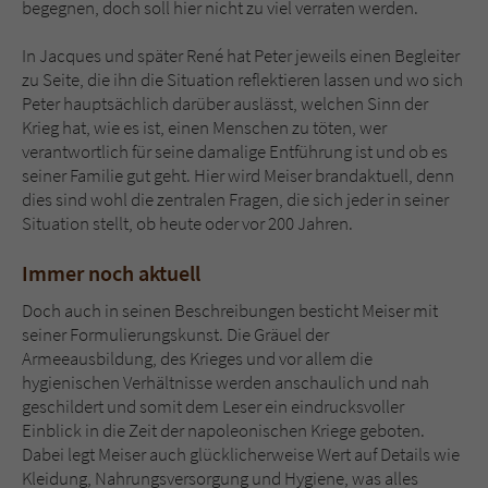
begegnen, doch soll hier nicht zu viel verraten werden.
In Jacques und später René hat Peter jeweils einen Begleiter
zu Seite, die ihn die Situation reflektieren lassen und wo sich
Peter hauptsächlich darüber auslässt, welchen Sinn der
Krieg hat, wie es ist, einen Menschen zu töten, wer
verantwortlich für seine damalige Entführung ist und ob es
seiner Familie gut geht. Hier wird Meiser brandaktuell, denn
dies sind wohl die zentralen Fragen, die sich jeder in seiner
Situation stellt, ob heute oder vor 200 Jahren.
Immer noch aktuell
Doch auch in seinen Beschreibungen besticht Meiser mit
seiner Formulierungskunst. Die Gräuel der
Armeeausbildung, des Krieges und vor allem die
hygienischen Verhältnisse werden anschaulich und nah
geschildert und somit dem Leser ein eindrucksvoller
Einblick in die Zeit der napoleonischen Kriege geboten.
Dabei legt Meiser auch glücklicherweise Wert auf Details wie
Kleidung, Nahrungsversorgung und Hygiene, was alles