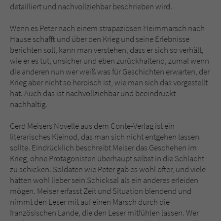
detailliert und nachvollziehbar beschrieben wird.
Wenn es Peter nach einem strapaziösen Heimmarsch nach
Hause schafft und über den Krieg und seine Erlebnisse
berichten soll, kann man verstehen, dass er sich so verhält,
wie er es tut, unsicher und eben zurückhaltend, zumal wenn
die anderen nun wer weiß was für Geschichten erwarten, der
Krieg aber nicht so heroisch ist, wie man sich das vorgestellt
hat. Auch das ist nachvollziehbar und beeindruckt
nachhaltig.
Gerd Meisers Novelle aus dem Conte-Verlag ist ein
literarisches Kleinod, das man sich nicht entgehen lassen
sollte. Eindrücklich beschreibt Meiser das Geschehen im
Krieg, ohne Protagonisten überhaupt selbst in die Schlacht
zu schicken. Soldaten wie Peter gab es wohl öfter, und viele
hätten wohl lieber sein Schicksal als ein anderes erleiden
mögen. Meiser erfasst Zeit und Situation blendend und
nimmt den Leser mit auf einen Marsch durch die
französischen Lande, die den Leser mitfühlen lassen. Wer