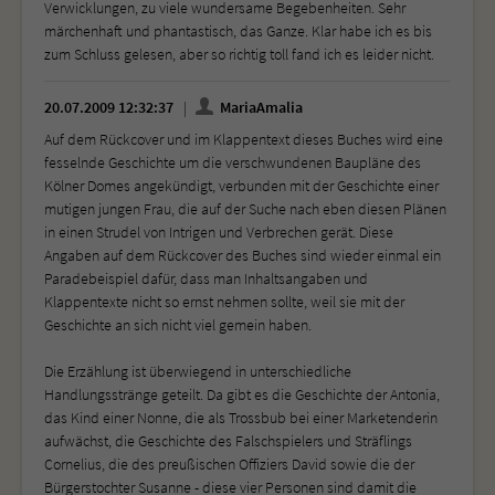
Verwicklungen, zu viele wundersame Begebenheiten. Sehr
märchenhaft und phantastisch, das Ganze. Klar habe ich es bis
zum Schluss gelesen, aber so richtig toll fand ich es leider nicht.
20.07.2009 12:32:37
MariaAmalia
Auf dem Rückcover und im Klappentext dieses Buches wird eine
fesselnde Geschichte um die verschwundenen Baupläne des
Kölner Domes angekündigt, verbunden mit der Geschichte einer
mutigen jungen Frau, die auf der Suche nach eben diesen Plänen
in einen Strudel von Intrigen und Verbrechen gerät. Diese
Angaben auf dem Rückcover des Buches sind wieder einmal ein
Paradebeispiel dafür, dass man Inhaltsangaben und
Klappentexte nicht so ernst nehmen sollte, weil sie mit der
Geschichte an sich nicht viel gemein haben.
Die Erzählung ist überwiegend in unterschiedliche
Handlungsstränge geteilt. Da gibt es die Geschichte der Antonia,
das Kind einer Nonne, die als Trossbub bei einer Marketenderin
aufwächst, die Geschichte des Falschspielers und Sträflings
Cornelius, die des preußischen Offiziers David sowie die der
Bürgerstochter Susanne - diese vier Personen sind damit die