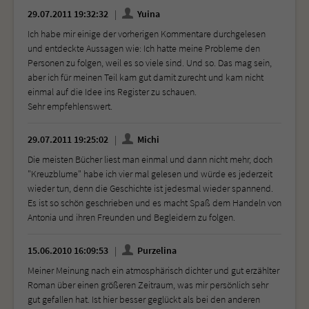
29.07.2011 19:32:32
Yuina
Ich habe mir einige der vorherigen Kommentare durchgelesen
und entdeckte Aussagen wie: Ich hatte meine Probleme den
Personen zu folgen, weil es so viele sind. Und so. Das mag sein,
aber ich für meinen Teil kam gut damit zurecht und kam nicht
einmal auf die Idee ins Register zu schauen.
Sehr empfehlenswert.
29.07.2011 19:25:02
Michi
Die meisten Bücher liest man einmal und dann nicht mehr, doch
"Kreuzblume" habe ich vier mal gelesen und würde es jederzeit
wieder tun, denn die Geschichte ist jedesmal wieder spannend.
Es ist so schön geschrieben und es macht Spaß dem Handeln von
Antonia und ihren Freunden und Begleidern zu folgen.
15.06.2010 16:09:53
Purzelina
Meiner Meinung nach ein atmosphärisch dichter und gut erzählter
Roman über einen größeren Zeitraum, was mir persönlich sehr
gut gefallen hat. Ist hier besser geglückt als bei den anderen