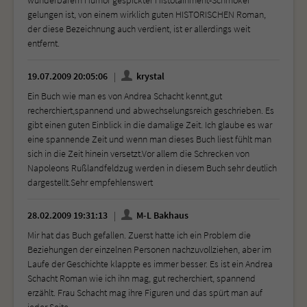
wunderbarem Humor gespickter Histotainment-Schmöker
gelungen ist, von einem wirklich guten HISTORISCHEN Roman,
der diese Bezeichnung auch verdient, ist er allerdings weit
entfernt.
19.07.2009 20:05:06
krystal
Ein Buch wie man es von Andrea Schacht kennt,gut
recherchiert,spannend und abwechselungsreich geschrieben. Es
gibt einen guten Einblick in die damalige Zeit. Ich glaube es war
eine spannende Zeit und wenn man dieses Buch liest fühlt man
sich in die Zeit hinein versetzt.Vor allem die Schrecken von
Napoleons Rußlandfeldzug werden in diesem Buch sehr deutlich
dargestellt.Sehr empfehlenswert
28.02.2009 19:31:13
M-L Bakhaus
Mir hat das Buch gefallen. Zuerst hatte ich ein Problem die
Beziehungen der einzelnen Personen nachzuvollziehen, aber im
Laufe der Geschichte klappte es immer besser. Es ist ein Andrea
Schacht Roman wie ich ihn mag, gut recherchiert, spannend
erzählt. Frau Schacht mag ihre Figuren und das spürt man auf