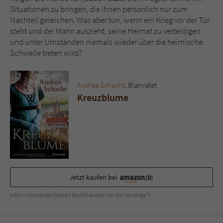
Sicherheitscode des Kontaktformulars zu
Situationen zu bringen, die ihnen persönlich nur zum
überprüfen.
Nachteil gereichen. Was aber tun, wenn ein Krieg vor der Tür
steht und der Mann auszieht, seine Heimat zu verteidigen
und unter Umständen niemals wieder über die heimische
Schwelle treten wird?
Andrea Schacht
, Blanvalet
Kreuzblume
Jetzt kaufen bei
oder unterstütze Deinen Buchhändler vor Ort (Anzeige*)