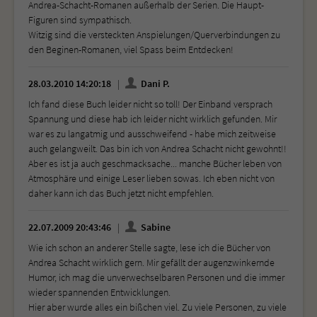
Andrea-Schacht-Romanen außerhalb der Serien. Die Haupt-
Figuren sind sympathisch.
Witzig sind die versteckten Anspielungen/Querverbindungen zu
den Beginen-Romanen, viel Spass beim Entdecken!
28.03.2010 14:20:18
Dani P.
Ich fand diese Buch leider nicht so toll! Der Einband versprach
Spannung und diese hab ich leider nicht wirklich gefunden. Mir
war es zu langatmig und ausschweifend - habe mich zeitweise
auch gelangweilt. Das bin ich von Andrea Schacht nicht gewohnt!!
Aber es ist ja auch geschmacksache... manche Bücher leben von
Atmosphäre und einige Leser lieben sowas. Ich eben nicht von
daher kann ich das Buch jetzt nicht empfehlen.
22.07.2009 20:43:46
Sabine
Wie ich schon an anderer Stelle sagte, lese ich die Bücher von
Andrea Schacht wirklich gern. Mir gefällt der augenzwinkernde
Humor, ich mag die unverwechselbaren Personen und die immer
wieder spannenden Entwicklungen.
Hier aber wurde alles ein bißchen viel. Zu viele Personen, zu viele