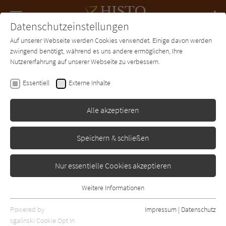
Navigation
Datenschutzeinstellungen
Couch
wechse
Auf unserer Webseite werden Cookies verwendet. Einige davon werden
Forum
Charts
Newsletter
SUCHE
zwingend benötigt, während es uns andere ermöglichen, Ihre
Nutzererfahrung auf unserer Webseite zu verbessern.
Andrea Schacht
Essentiell
Externe Inhalte
Kreuzblume
Alle akzeptieren
Blanvalet
Erschienen: Januar 2007
Bibliogr. Angaben
19
Speichern & schließen
Nur essentielle Cookies akzeptieren
Weitere Informationen
Essentiell
Essentielle Cookies werden für grundlegende Funktionen der
Powered by
Impressum
|
Datenschutz
Webseite benötigt. Dadurch ist gewährleistet, dass die Webseite
sgalinski Cookie Opt In