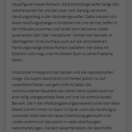
Hauptfiguren dieses Romans. Die Erzählstränge laufen lange Zeit
nebeneinander her und der Leser wird ständig von einem
Handlungsstrang in den nächsten geworfen. Dabei kreuzen sich
diese Handlungsstränge im Einzelnen hier und da mal, treffen in
der Mitte alle zusammen und laufen dann teilweise wieder
auseinander. Den Titel "Kreuzblume" könnte man deshalb im
übertragenen Sinne durchaus auch auf die verschiedenen
Handlungsstränge dieses Romans beziehen. Wer diese Art
Erzählstil nicht mag, wird mit diesem Buch so seine Probleme
haben.
Historischer Hintergrund des Ganzen sind die napoleonischen
Kriege. Die Autorin beschränkt sich hierbei jedoch nur auf
wesentliche Fakten und geht nicht ins Detail. Die
verschwundenen Baupläne des Kölner Doms spielen auch nur
eine völlig untergeordnete Rolle und sind nur schmückendes
Beiwerk. Die in der Inhaltsangabe angepriesene Suche nach eben
diesen kommt immer nur dann ins Spiel, wenn die Handlung zu
versanden droht oder ein neuer Erzählstrang gebraucht wird.
Leider verrennt sich die Autorin in vielen überflüssigen
Nebenhandlungen, die dem Gesamteindruck der Geschichte