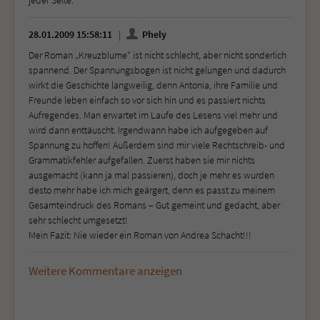
jeder Seite.
28.01.2009 15:58:11
Phely
Der Roman „Kreuzblume“ ist nicht schlecht, aber nicht sonderlich
spannend. Der Spannungsbogen ist nicht gelungen und dadurch
wirkt die Geschichte langweilig, denn Antonia, ihre Familie und
Freunde leben einfach so vor sich hin und es passiert nichts
Aufregendes. Man erwartet im Laufe des Lesens viel mehr und
wird dann enttäuscht. Irgendwann habe ich aufgegeben auf
Spannung zu hoffen! Außerdem sind mir viele Rechtschreib- und
Grammatikfehler aufgefallen. Zuerst haben sie mir nichts
ausgemacht (kann ja mal passieren), doch je mehr es wurden
desto mehr habe ich mich geärgert, denn es passt zu meinem
Gesamteindruck des Romans – Gut gemeint und gedacht, aber
sehr schlecht umgesetzt!
Mein Fazit: Nie wieder ein Roman von Andrea Schacht!!!
Weitere Kommentare anzeigen