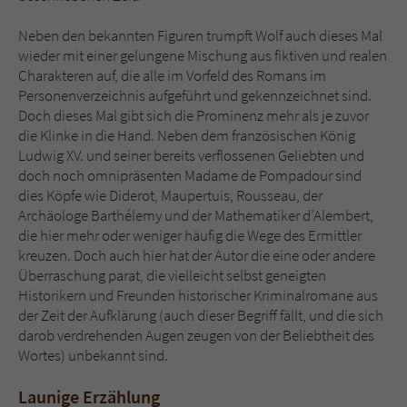
Neben den bekannten Figuren trumpft Wolf auch dieses Mal
wieder mit einer gelungene Mischung aus fiktiven und realen
Charakteren auf, die alle im Vorfeld des Romans im
Personenverzeichnis aufgeführt und gekennzeichnet sind.
Doch dieses Mal gibt sich die Prominenz mehr als je zuvor
die Klinke in die Hand. Neben dem französischen König
Ludwig XV. und seiner bereits verflossenen Geliebten und
doch noch omnipräsenten Madame de Pompadour sind
dies Köpfe wie Diderot, Maupertuis, Rousseau, der
Archäologe Barthélemy und der Mathematiker d’Alembert,
die hier mehr oder weniger häufig die Wege des Ermittler
kreuzen. Doch auch hier hat der Autor die eine oder andere
Überraschung parat, die vielleicht selbst geneigten
Historikern und Freunden historischer Kriminalromane aus
der Zeit der Aufklärung (auch dieser Begriff fällt, und die sich
darob verdrehenden Augen zeugen von der Beliebtheit des
Wortes) unbekannt sind.
Launige Erzählung