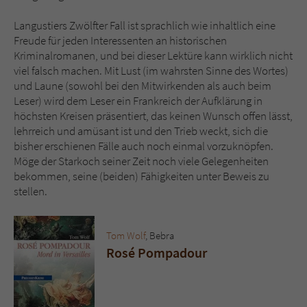
Langustiers Zwölfter Fall ist sprachlich wie inhaltlich eine
Freude für jeden Interessenten an historischen
Kriminalromanen, und bei dieser Lektüre kann wirklich nicht
viel falsch machen. Mit Lust (im wahrsten Sinne des Wortes)
und Laune (sowohl bei den Mitwirkenden als auch beim
Leser) wird dem Leser ein Frankreich der Aufklärung in
höchsten Kreisen präsentiert, das keinen Wunsch offen lässt,
lehrreich und amüsant ist und den Trieb weckt, sich die
bisher erschienen Fälle auch noch einmal vorzuknöpfen.
Möge der Starkoch seiner Zeit noch viele Gelegenheiten
bekommen, seine (beiden) Fähigkeiten unter Beweis zu
stellen.
Tom Wolf
, Bebra
Rosé Pompadour