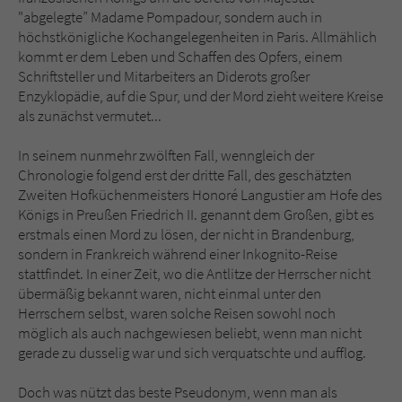
"abgelegte” Madame Pompadour, sondern auch in
höchstkönigliche Kochangelegenheiten in Paris. Allmählich
kommt er dem Leben und Schaffen des Opfers, einem
Schriftsteller und Mitarbeiters an Diderots großer
Enzyklopädie, auf die Spur, und der Mord zieht weitere Kreise
als zunächst vermutet...
In seinem nunmehr zwölften Fall, wenngleich der
Chronologie folgend erst der dritte Fall, des geschätzten
Zweiten Hofküchenmeisters Honoré Langustier am Hofe des
Königs in Preußen Friedrich II. genannt dem Großen, gibt es
erstmals einen Mord zu lösen, der nicht in Brandenburg,
sondern in Frankreich während einer Inkognito-Reise
stattfindet. In einer Zeit, wo die Antlitze der Herrscher nicht
übermäßig bekannt waren, nicht einmal unter den
Herrschern selbst, waren solche Reisen sowohl noch
möglich als auch nachgewiesen beliebt, wenn man nicht
gerade zu dusselig war und sich verquatschte und aufflog.
Doch was nützt das beste Pseudonym, wenn man als