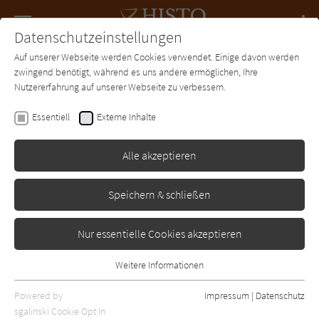
Navigation
Datenschutzeinstellungen
Couch
wechse
Auf unserer Webseite werden Cookies verwendet. Einige davon werden
Forum
Charts
Newsletter
SUCHE
zwingend benötigt, während es uns andere ermöglichen, Ihre
Nutzererfahrung auf unserer Webseite zu verbessern.
Tom Wolf
Essentiell
Externe Inhalte
Rosé Pompadour
Alle akzeptieren
Bebra
Erschienen: Januar 2013
Bibliogr. Angaben
0
Speichern & schließen
Nur essentielle Cookies akzeptieren
Weitere Informationen
Essentiell
Essentielle Cookies werden für grundlegende Funktionen der
Powered by
Impressum
|
Datenschutz
Webseite benötigt. Dadurch ist gewährleistet, dass die Webseite
sgalinski Cookie Opt In