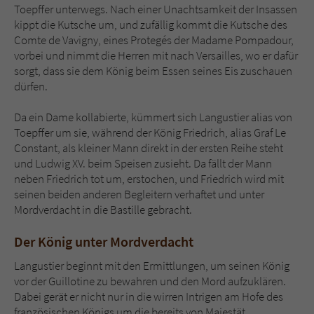
Sicherheitscode des Kontaktformulars zu
Toepffer unterwegs. Nach einer Unachtsamkeit der Insassen
überprüfen.
kippt die Kutsche um, und zufällig kommt die Kutsche des
Comte de Vavigny, eines Protegés der Madame Pompadour,
vorbei und nimmt die Herren mit nach Versailles, wo er dafür
sorgt, dass sie dem König beim Essen seines Eis zuschauen
dürfen.
Da ein Dame kollabierte, kümmert sich Langustier alias von
Toepffer um sie, während der König Friedrich, alias Graf Le
Constant, als kleiner Mann direkt in der ersten Reihe steht
und Ludwig XV. beim Speisen zusieht. Da fällt der Mann
neben Friedrich tot um, erstochen, und Friedrich wird mit
seinen beiden anderen Begleitern verhaftet und unter
Mordverdacht in die Bastille gebracht.
Der König unter Mordverdacht
Langustier beginnt mit den Ermittlungen, um seinen König
vor der Guillotine zu bewahren und den Mord aufzuklären.
Dabei gerät er nicht nur in die wirren Intrigen am Hofe des
französischen Königs um die bereits von Majestät