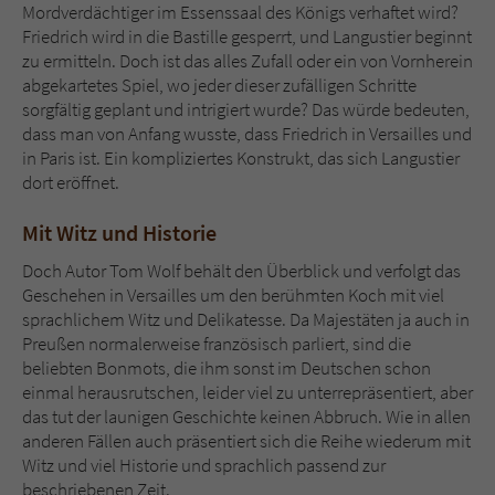
Mordverdächtiger im Essenssaal des Königs verhaftet wird?
Friedrich wird in die Bastille gesperrt, und Langustier beginnt
zu ermitteln. Doch ist das alles Zufall oder ein von Vornherein
abgekartetes Spiel, wo jeder dieser zufälligen Schritte
sorgfältig geplant und intrigiert wurde? Das würde bedeuten,
dass man von Anfang wusste, dass Friedrich in Versailles und
in Paris ist. Ein kompliziertes Konstrukt, das sich Langustier
dort eröffnet.
Mit Witz und Historie
Doch Autor Tom Wolf behält den Überblick und verfolgt das
Geschehen in Versailles um den berühmten Koch mit viel
sprachlichem Witz und Delikatesse. Da Majestäten ja auch in
Preußen normalerweise französisch parliert, sind die
beliebten Bonmots, die ihm sonst im Deutschen schon
einmal herausrutschen, leider viel zu unterrepräsentiert, aber
das tut der launigen Geschichte keinen Abbruch. Wie in allen
anderen Fällen auch präsentiert sich die Reihe wiederum mit
Witz und viel Historie und sprachlich passend zur
beschriebenen Zeit.