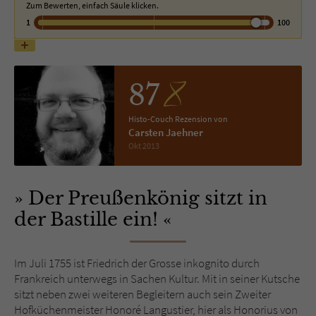
Zum Bewerten, einfach Säule klicken.
1
100
Name
tx_pwcomments_ahash
Anbieter
Literatur-Couch Medien GmbH & Co. KG
87
Laufzeit
1 Jahr
Histo-Couch Rezension von
Zweck
Cookie für Kommentare einzelner Buchtitel
Carsten Jaehner
Okt 2013
Name
fe_typo_user
Der Preußenkönig sitzt in
Anbieter
Literatur-Couch Medien GmbH & Co. KG
der Bastille ein!
Laufzeit
Session
Im Juli 1755 ist Friedrich der Grosse inkognito durch
Dieses Cookie gewährleistet die
Frankreich unterwegs in Sachen Kultur. Mit in seiner Kutsche
Kommunikation der Webseite mit dem
sitzt neben zwei weiteren Begleitern auch sein Zweiter
Zweck
Benutzer. Es wird benötigt um z. B. den
Hofküchenmeister Honoré Langustier, hier als Honorius von