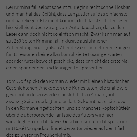
Der Kriminalfall selbst scheint zu Beginn recht schnell lösbar,
und man hat das Gefühl, dass Langustier auf das einfachste
und naheliegendste nicht kommt, doch lässt sich der Leser
hier vielleicht doch zu arg vom Autor täuschen, der es dem
Leser dann doch nicht so einfach macht. Zwar kann man auf
gut 250 Seiten Kriminalfall inklusive ausführlicher
Zubereitung eines großen Abendessens in mehreren Gängen
für18 Personen keine allzu komplizierte Lösung erwarten,
aber der Autor beweist geschickt, dass er nicht das erste Mal
einen spannenden und launigen Fall präsentiert.
Tom Wolf spickt den Roman wieder mit kleinen historischen
Geschichtchen, Anekdoten und Kuriositäten, die er alle wie
gewohnt im lesenswerten, ausführlichen Anhang auf
zwanzig Seiten darlegt und erklärt. Gekonnt hat er sie zuvor
in den Roman eingeflochten, und so manches Kopfschütteln
über die überbordende Fantasie des Autors wird hier
widerlegt. So macht fiktiver Geschichtsunterricht Spaß, und
mit Rosé Pompadour findet der Autor wieder auf den Pfad
des gelungenen Preußenkrimis.