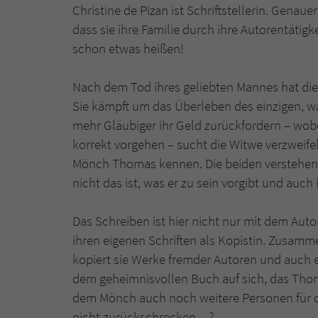
Christine de Pizan ist Schriftstellerin. Genaue
dass sie ihre Familie durch ihre Autorentätigk
schon etwas heißen!
Nach dem Tod ihres geliebten Mannes hat die
Sie kämpft um das Überleben des einzigen, wa
mehr Gläubiger ihr Geld zurückfordern – wobe
korrekt vorgehen – sucht die Witwe verzweife
Mönch Thomas kennen. Die beiden verstehen s
nicht das ist, was er zu sein vorgibt und auch 
Das Schreiben ist hier nicht nur mit dem Aut
ihren eigenen Schriften als Kopistin. Zusamme
kopiert sie Werke fremder Autoren und auch e
dem geheimnisvollen Buch auf sich, das Tho
dem Mönch auch noch weitere Personen für di
nicht zurückschrecken…?