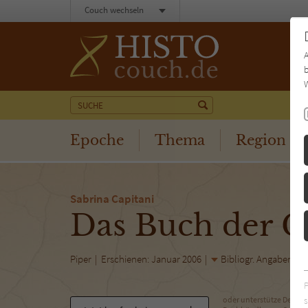
Couch wechseln
b
W
Epoche
Thema
Region
Sabrina Capitani
Das Buch der G
Piper
Erschienen: Januar 2006
Bibliogr. Angaben
s
oder unterstütze Deinen