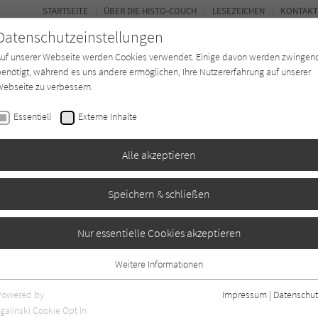
STARTSEITE
ÜBER DIE HISTO-COUCH
LESEZEICHEN
KONTAKT
Datenschutzeinstellungen
Auf unserer Webseite werden Cookies verwendet. Einige davon werden zwingen
enötigt, während es uns andere ermöglichen, Ihre Nutzererfahrung auf unserer
ebseite zu verbessern.
FORUM
Essentiell
Externe Inhalte
Buchtyp
Autor*in
Magazin
Ki
Alle akzeptieren
Speichern & schließen
ifte
Nur essentielle Cookies akzeptieren
Weitere Informationen
2
Essentiell
Essentielle Cookies werden für grundlegende Funktionen der Webseite
Powered by
Impressum
|
Datenschut
benötigt. Dadurch ist gewährleistet, dass die Webseite einwandfrei
galinski Cookie Opt In