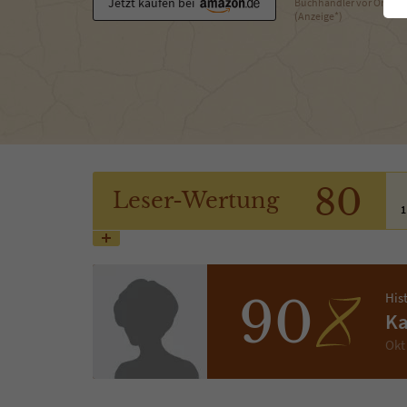
Jetzt kaufen bei
Buchhändler vor Ort
(Anzeige*)
80
Leser
-Wertung
1
His
90
Ka
Okt