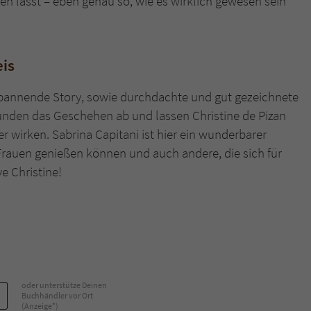
en lässt – eben genau so, wie es wirklich gewesen sein
eis
 spannende Story, sowie durchdachte und gut gezeichnete
runden das Geschehen ab und lassen Christine de Pizan
 wirken. Sabrina Capitani ist hier ein wunderbarer
Frauen genießen können und auch andere, die sich für
ve Christine!
oder unterstütze Deinen
Buchhändler vor Ort
(Anzeige*)