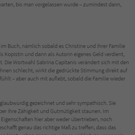
rten, bis man vorgelassen wurde – zumindest dann,
m Buch, nämlich sobald es Christine und ihrer Familie
 als Kopistin und dann als Autorin eigenes Geld verdient,
ht. Die Wortwahl Sabrina Capitanis verändert sich mit den
hnen schlecht, wirkt die gedrückte Stimmung direkt auf
 fühlt – aber auch mit auflebt, sobald die Familie wieder
n glaubwürdig gezeichnet und sehr sympathisch. Sie
er ihre Zähigkeit und Gutmütigkeit staunen. Im
Eigenschaften hier aber weder übertrieben, noch
geschafft genau das richtige Maß zu treffen, dass das