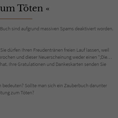
 zum Töten
Name
tx_pwcomments_ahash
Anbieter
Literatur-Couch Medien GmbH & Co. KG
Buch sind aufgrund massiven Spams deaktiviert worden.
Laufzeit
1 Jahr
Zweck
Cookie für Kommentare einzelner Buchtitel
 Sie dürfen Ihren Freudentränen freien Lauf lassen, weil
hbrochen und dieser Neuerscheinung weder einen ";Die…
 hat. Ihre Gratulationen und Dankeskarten senden Sie
Name
fe_typo_user
Anbieter
Literatur-Couch Medien GmbH & Co. KG
ich bedeuten? Sollte man sich ein Zauberbuch darunter
Laufzeit
Session
eitung zum Töten?
Dieses Cookie gewährleistet die Kommunikation der
Webseite mit dem Benutzer. Es wird benötigt um z. B.
Zweck
den Sicherheitscode des Kontaktformulars zu