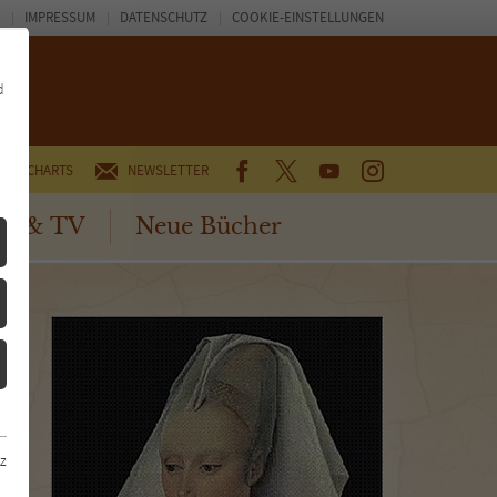
IMPRESSUM
DATENSCHUTZ
COOKIE-EINSTELLUNGEN
d
FACEBOOK
TWITTER
YOUTUBE
INSTAGRAM
CHARTS
NEWSLETTER
no & TV
Neue Bücher
z