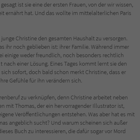
überprüfen.
r gesagt ist sie eine der ersten Frauen, von der wir wissen,
eit ernährt hat. Und das wollte im mittelalterlichen Paris
 junge Christine den gesamten Haushalt zu versorgen.
s ihr noch geblieben ist: ihrer Familie. Während immer
i einige weder freundlich, noch besonders rechtlich
lt nach einer Lösung. Eines Tages kommt lernt sie den
ich sofort, doch bald schon merkt Christine, dass er
ihre Gefühle für ihn verändern sich.
orenberuf zu verknüpfen, denn Christine arbeitet neben
n mit Thomas, der ein hervorragender Illustrator ist,
igene Veröffentlichungen entstehen. Was aber hat es mit
mas angeblich sucht? Und warum scheinen sich außer
eses Buch zu interessieren, die dafür sogar vor Mord