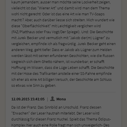
kaum jemandem, ausser man möchte seine Lockerheit zeigen,
vielleicht ist das "Wiener Art" und damit wird man dem Thema
wohl nicht gerecht! Oder ist das eine Art wie man TV-Soaps
macht!? Aber, auch darüber liesse sich streiten. Mich wundert wie
diese "Oberflächlichkeit" mit Leichtigkeit verglichen wird
(FAZ/Platthaus oder Frau Vogt/Der Spiegel). Und: Die Geschichte
mit Jurek Becker und vermutlich mit "Jakob der(m) Lügner" zu
vergleichen, empfinde ich als fragwürdig. Jurek Becker geht einen
anderen Weg, geht tiefer. Dass er Jakob als Lügner zum Helden
werden lässt mit seinen erfundenen Geschichten, wie die Russen
siegreich sich dem Ghetto nähern, ist wunderbar; er schafft
Hoffnung im Wissen, dass die Lüge Leben schafft. Die Geschichte
mit der Hose des Trafikanten anstelle einer SS-Fahne empfinde
ich eher als eine Art billigen Versuch, der Geschichte am Schluss
so etwas wie Sinn zu geben.
12.09.2015 15:41:05
Mona
Da ist der Franz: Das Sinnbild an Unschuld. Franz dessen
"Erwachen" der Leser hautnah miterlebt. Der Leser wird
durchlässig für diesen Franz Huchel. Spielt das Thema Ödipus-
Komplex hier auch eine Rolle fragt man sich unweigerlich- Des