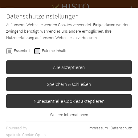
Navigation
Datenschutzeinstellungen
Couch
wechse
Auf unserer Webseite werden Cookies verwendet. Einige davon werden
Forum
Charts
Newsletter
SUCHE
zwingend benötigt, während es uns andere ermöglichen, Ihre
Nutzererfahrung auf unserer Webseite zu verbessern.
Robert Seethaler
Essentiell
Externe Inhalte
Der Trafikant
Alle akzeptieren
-
Erschienen: Januar 2012
Bibliogr. Angaben
7
Speichern & schließen
Nur essentielle Cookies akzeptieren
Weitere Informationen
Essentiell
Essentielle Cookies werden für grundlegende Funktionen der
Powered by
Impressum
|
Datenschutz
Webseite benötigt. Dadurch ist gewährleistet, dass die Webseite
sgalinski Cookie Opt In