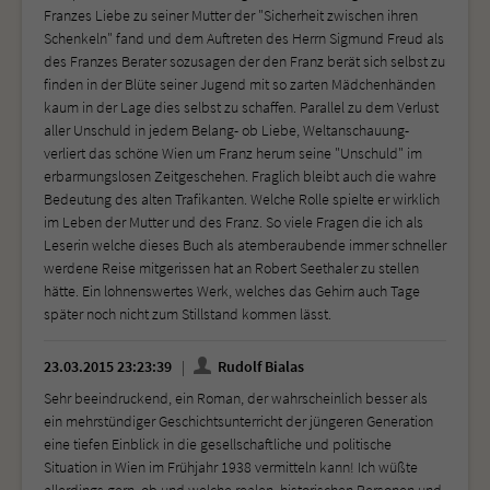
Franzes Liebe zu seiner Mutter der "Sicherheit zwischen ihren
Schenkeln" fand und dem Auftreten des Herrn Sigmund Freud als
des Franzes Berater sozusagen der den Franz berät sich selbst zu
finden in der Blüte seiner Jugend mit so zarten Mädchenhänden
kaum in der Lage dies selbst zu schaffen. Parallel zu dem Verlust
aller Unschuld in jedem Belang- ob Liebe, Weltanschauung-
verliert das schöne Wien um Franz herum seine "Unschuld" im
erbarmungslosen Zeitgeschehen. Fraglich bleibt auch die wahre
Bedeutung des alten Trafikanten. Welche Rolle spielte er wirklich
im Leben der Mutter und des Franz. So viele Fragen die ich als
Leserin welche dieses Buch als atemberaubende immer schneller
werdene Reise mitgerissen hat an Robert Seethaler zu stellen
hätte. Ein lohnenswertes Werk, welches das Gehirn auch Tage
später noch nicht zum Stillstand kommen lässt.
23.03.2015 23:23:39
Rudolf Bialas
Sehr beeindruckend, ein Roman, der wahrscheinlich besser als
ein mehrstündiger Geschichtsunterricht der jüngeren Generation
eine tiefen Einblick in die gesellschaftliche und politische
Situation in Wien im Frühjahr 1938 vermitteln kann! Ich wüßte
allerdings gern, ob und welche realen, historischen Personen und