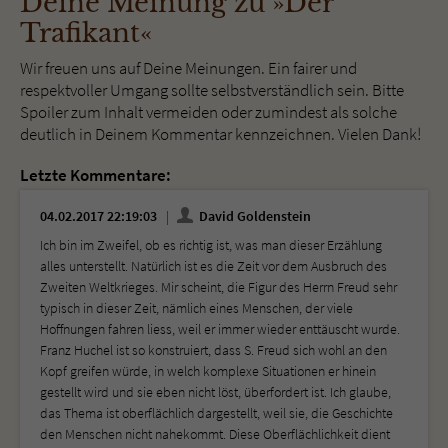
Deine Meinung zu »Der
Trafikant«
Wir freuen uns auf Deine Meinungen. Ein fairer und
respektvoller Umgang sollte selbstverständlich sein. Bitte
Spoiler zum Inhalt vermeiden oder zumindest als solche
deutlich in Deinem Kommentar kennzeichnen. Vielen Dank!
Letzte Kommentare:
04.02.2017 22:19:03
David Goldenstein
Ich bin im Zweifel, ob es richtig ist, was man dieser Erzählung
alles unterstellt. Natürlich ist es die Zeit vor dem Ausbruch des
Zweiten Weltkrieges. Mir scheint, die Figur des Herrn Freud sehr
typisch in dieser Zeit, nämlich eines Menschen, der viele
Hoffnungen fahren liess, weil er immer wieder enttäuscht wurde.
Franz Huchel ist so konstruiert, dass S. Freud sich wohl an den
Kopf greifen würde, in welch komplexe Situationen er hinein
gestellt wird und sie eben nicht löst, überfordert ist. Ich glaube,
das Thema ist oberflächlich dargestellt, weil sie, die Geschichte
den Menschen nicht nahekommt. Diese Oberflächlichkeit dient