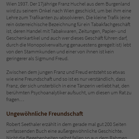
Sicherheitscode des Kontaktformulars zu
Wien 1937. Der 17jährige Franz Huchel aus dem Burgenland
überprüfen.
wird zu seinem Onkel nach Wien geschickt, um bei ihm eine
Lehre zum Trafikanten zu absolvieren. Die kleine Trafik (eine
rein österreichische Bezeichnung für ein Tabakfachgeschäft
ist, deren Handel mit Tabakwaren, Zeitungen, Papier- und
Geschenkartikel und auch wer dieses Geschäft führen darf,
durch die Monopolverwaltung genauestens geregelt ist) lebt
von den Stammkunden und einer von ihnen ist kein
geringerer als Sigmund Freud.
Zwischen dem jungen Franz und Freud entsteht so etwas
wie eine Freundschaft und so ist es nur verständlich, dass
Franz, der sich unsterblich in eine Tänzerin verliebt hat, den
berühmten Psychoanalytiker aufsucht, um diesen um Rat zu
fragen…
Ungewöhnliche Freundschaft
Robert Seethaler erzählt in dem gerade mal gut 200 Seiten
umfassenden Buch eine außergewöhnliche Geschichte.
Nicht die Begebenheiten selbst fallen so aus dem Rahmen,