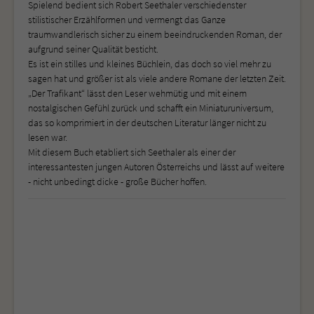
Spielend bedient sich Robert Seethaler verschiedenster
stilistischer Erzählformen und vermengt das Ganze
traumwandlerisch sicher zu einem beeindruckenden Roman, der
aufgrund seiner Qualität besticht.
Es ist ein stilles und kleines Büchlein, das doch so viel mehr zu
sagen hat und größer ist als viele andere Romane der letzten Zeit.
„Der Trafikant“ lässt den Leser wehmütig und mit einem
nostalgischen Gefühl zurück und schafft ein Miniaturuniversum,
das so komprimiert in der deutschen Literatur länger nicht zu
lesen war.
Mit diesem Buch etabliert sich Seethaler als einer der
interessantesten jungen Autoren Österreichs und lässt auf weitere
- nicht unbedingt dicke - große Bücher hoffen.