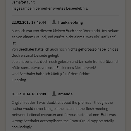
verhaftet fühlt.
Insgesamt ein bemerkenswertes Leseerlebnis.
22.02.2015 17:49:44
franka.ebbing
Auch ich war von diesem kleinen Buch sehr überrascht. Ich bekam
es von einem Freund,und wußte nicht einmal,was ein"Trafikant"
ist.
Von Seethaler hatte ich auch noch nichts gehört-also habe ich das
Buch erstmal beiseite gelegt.
Jetzt habe ich es doch noch gelesen,und bin sehr froh darüber-ich
hätte sonst etwas verpasst.Ein kleines Meisterwerk!
Und Seethaler habe ich künftig "auf dem Schirm.
F.Ebbing
01.12.2014 18:18:08
amanda
English reader: I was doubtful about the premiss - thought the
author would never bring off the actual in-the-flesh meeting
between fictional character and famous historical one. But I was
wrong: Seethaler accomplishes the Franz/Freud rapport totally
convincingly.