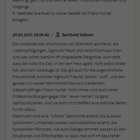
Vorgänge
R. Seethaler eventuell zu dieser Gestalt von Franz Huchel
anregten.
20.03.2015 18:09:42
Berthold Hübner
Die Umstände des Anschlusses von Österreich ans Reich, die
Judenverfolgungen, Sigmund Freud und seine Flucht aus Wien
sind ales schon ziemlich oft strapazierte Ereignisse. Auch stört,
dass der Autor die Zeit, in der sein Held agiert, nicht selbst erlebt
hat, also kein Zeitzeuge ist. Das gilt auch für die ungewöhnliche
Freundschaft zwischen Sigmund Freund, bereits "uralt", und den
gerade sich seiner Männlichkeit bewusst werdenden
siebzehnjährigen Franz Huchel. Nicht immer sind auch seine
Protest-Handlungen gegen die "neuen Herren" so ganz
nachzuvollziehen, sind sie doch im Endeffekt eine tödliche Gefahr
für ihn selbst.
Gleichwohl wird eine "schöne" Geschichte erzählt. Die äußeren
(politischen) Umstände werden nachvollziehbar erzählt, die
handelnden Personen, wie auch Dialoge stimmen passen zu den
Situationen und Örtlichkeiten, so dass man sich im Geschehen