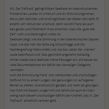
Mit „Der Trafikant“ gelingt Robert Seethaler ein beeindruckendes
Porträt eines Landes im Umbruch und ein Entwicklungsroman,
der zu den stärksten und eindringlichsten der letzten Zeit zählt. Er
erzählt vom Verlust der Unschuld, denn sowohl Franz als auch
das ganze Land Österreich muss erkennen, dass die „gute alte
Zeit“ wohl unwiderbringlich vorbei ist.
Seethaler zeigt, wie die Stimmung in den österreichischen Gassen
kippt, wie das Volk die Ablösung Schuschniggs und die
Machtergreifung Hitlers erlebt und wie das Leben der „kleinen“
Leute beeinflusst wird. Dies geschieht angenehm beiläufig,
immer wieder baut Seethaler kleine Passagen ein, die besser als
viele Dokumentationen ein Gefühl des damaligen Zeitgeists
vermitteln.
Auch die Entwicklung Franz' vom verträumten und unschuldigen
Dorfkind hin zu einem Jungen, der gezwungen ist, auf eigenen
Beinen zu stehen, ist eindrücklich geraten und mehr als gelungen.
Man fühlt mit diesem Jungen mit und sehnt sich auch ein klein
wenig nach diesem unschuldigen Gefühl der Kindheit, das in „Der
Trafikant“ allmählich verloren geht.