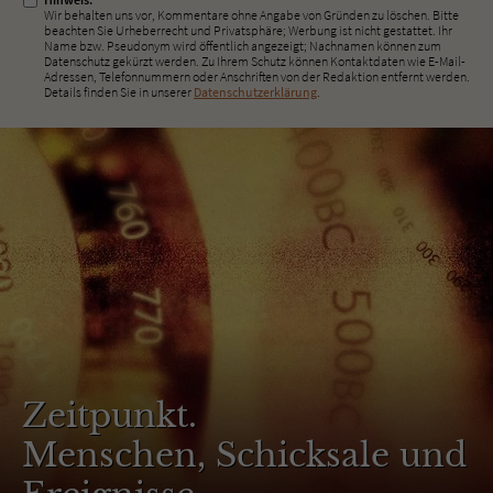
Wir behalten uns vor, Kommentare ohne Angabe von Gründen zu löschen. Bitte
beachten Sie Urheberrecht und Privatsphäre; Werbung ist nicht gestattet. Ihr
Name bzw. Pseudonym wird öffentlich angezeigt; Nachnamen können zum
Datenschutz gekürzt werden. Zu Ihrem Schutz können Kontaktdaten wie E-Mail-
Adressen, Telefonnummern oder Anschriften von der Redaktion entfernt werden.
Details finden Sie in unserer
Datenschutzerklärung
.
Zeitpunkt.
Menschen, Schicksale und