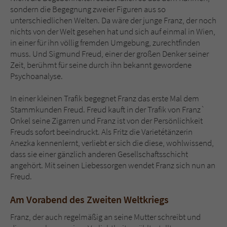
sondern die Begegnung zweier Figuren aus so
unterschiedlichen Welten. Da wäre der junge Franz, der noch
nichts von der Welt gesehen hat und sich auf einmal in Wien,
in einer für ihn völlig fremden Umgebung, zurechtfinden
muss. Und Sigmund Freud, einer der großen Denker seiner
Zeit, berühmt für seine durch ihn bekannt gewordene
Psychoanalyse.
In einer kleinen Trafik begegnet Franz das erste Mal dem
Stammkunden Freud. Freud kauft in der Trafik von Franz`
Onkel seine Zigarren und Franz ist von der Persönlichkeit
Freuds sofort beeindruckt. Als Fritz die Varietétänzerin
Anezka kennenlernt, verliebt er sich die diese, wohlwissend,
dass sie einer gänzlich anderen Gesellschaftsschicht
angehört. Mit seinen Liebessorgen wendet Franz sich nun an
Freud.
Am Vorabend des Zweiten Weltkriegs
Franz, der auch regelmäßig an seine Mutter schreibt und