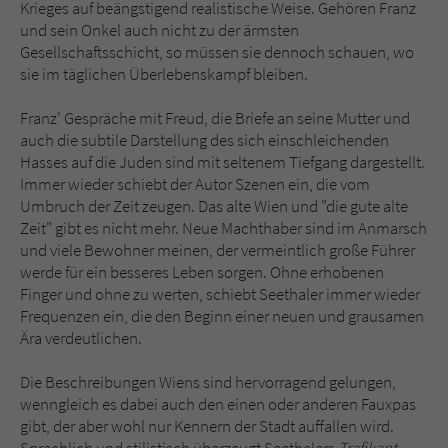
Krieges auf beängstigend realistische Weise. Gehören Franz
und sein Onkel auch nicht zu der ärmsten
Gesellschaftsschicht, so müssen sie dennoch schauen, wo
sie im täglichen Überlebenskampf bleiben.
Franz' Gespräche mit Freud, die Briefe an seine Mutter und
auch die subtile Darstellung des sich einschleichenden
Hasses auf die Juden sind mit seltenem Tiefgang dargestellt.
Immer wieder schiebt der Autor Szenen ein, die vom
Umbruch der Zeit zeugen. Das alte Wien und "die gute alte
Zeit" gibt es nicht mehr. Neue Machthaber sind im Anmarsch
und viele Bewohner meinen, der vermeintlich große Führer
werde für ein besseres Leben sorgen. Ohne erhobenen
Finger und ohne zu werten, schiebt Seethaler immer wieder
Frequenzen ein, die den Beginn einer neuen und grausamen
Ära verdeutlichen.
Die Beschreibungen Wiens sind hervorragend gelungen,
wenngleich es dabei auch den einen oder anderen Fauxpas
gibt, der aber wohl nur Kennern der Stadt auffallen wird.
Sprachlich und stilistisch überzeugt Seethalers
Trafikant