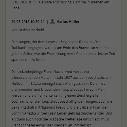
SHOENES BUCH. Delicate and moving. Had me in Traenen am
Ende.
29.08.2013 10:50:24
Marius Müller
Verlust der Unschuld
Den Jungen, der dem Leser zu Beginn des Romans „Der
Trafikant“ begegnet, wird es am Ende des Buches so nicht mehr
geben. Selten war die Entwicklung eines Charakters in letzter Zeit
spannender zu lesen.
Der siebzehnjährige Franz Huchel wird von seiner
alleinerziehenden Mutter im Jahr 1937 aus dem beschaulichen
Nußdorf im Salzkammergut nach Wien geschickt. Dort in der
brummenden und brodelnden Hauptstadt soll er zum Mann
werden und als Trafikantenlehrling einen Beruf ergreifen.
Doch nicht nur die Hauptstadt beschäftigt den Jungen, auch die
Bekanntschaft mit Sigmund Freud und die Liebe in Form der
Böhmin Anezka wirbeln sein Leben gehörig durcheinander. Und
als dann auch noch die politische Wetterlage umschlägt, muss
Franz schneller erwachsen werden, als ihm lieb ist.