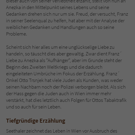
dieser auch von seiner Verliebtheit erzählt, stellt von nun an
Anezka in den Mittelpunkt seines Lebens und seine
Gedanken drehen sich nur um sie. Freud, der versucht, Franz
in seiner Seelenqual zu helfen, hat aber mit der Analyse der
weiblichen Gedanken und Handlungen auch so seine
Probleme.
Scheint sich hier alles um eine unglückselige Liebe zu
handeln, so täuscht dies aber gewaltig. Zwar dient Franz´
Liebe zu Anezka als "Aufhänger", aber im Grunde steht der
Beginn des Zweiten Weltkriegs und die dadurch
eingeleiteten Umbrüche im Fokus der Erzählung. Franz´
Onkel Otto Trsnjek hat viele Juden als Kunden, was weder
seinen Nachbarn noch der Polizei verborgen bleibt. Als sich
der Hass gegen die Juden auch in Wien immer mehr
verstärkt, hat dies letztlich auch Folgen für Ottos Tabaktrafik
und so auch für sein Leben.
Tiefgründige Erzählung
Seethaler zeichnet das Leben in Wien vor Ausbruch des