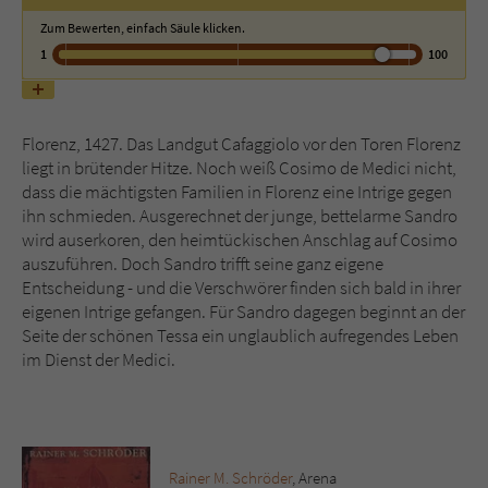
Zum Bewerten, einfach Säule klicken.
Name
tx_pwcomments_ahash
1
100
Anbieter
Literatur-Couch Medien GmbH & Co. KG
Florenz, 1427. Das Landgut Cafaggiolo vor den Toren Florenz
Laufzeit
1 Jahr
liegt in brütender Hitze. Noch weiß Cosimo de Medici nicht,
dass die mächtigsten Familien in Florenz eine Intrige gegen
Zweck
Cookie für Kommentare einzelner Buchtitel
ihn schmieden. Ausgerechnet der junge, bettelarme Sandro
wird auserkoren, den heimtückischen Anschlag auf Cosimo
auszuführen. Doch Sandro trifft seine ganz eigene
Name
fe_typo_user
Entscheidung - und die Verschwörer finden sich bald in ihrer
eigenen Intrige gefangen. Für Sandro dagegen beginnt an der
Anbieter
Literatur-Couch Medien GmbH & Co. KG
Seite der schönen Tessa ein unglaublich aufregendes Leben
im Dienst der Medici.
Laufzeit
Session
Dieses Cookie gewährleistet die
Kommunikation der Webseite mit dem
Zweck
Benutzer. Es wird benötigt um z. B. den
Rainer M. Schröder
, Arena