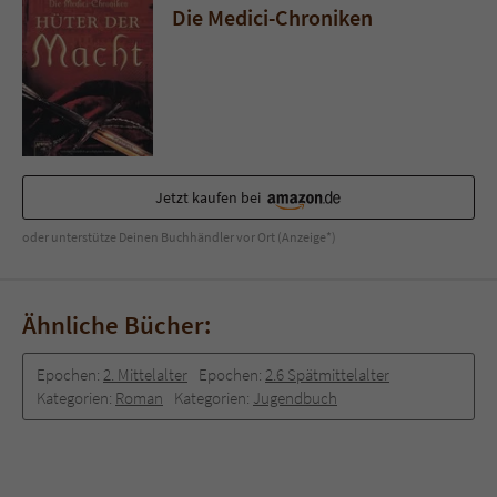
Sicherheitscode des Kontaktformulars zu
Die Medici-Chroniken
überprüfen.
Jetzt kaufen bei
oder unterstütze Deinen Buchhändler vor Ort (Anzeige*)
Ähnliche Bücher:
Epochen:
2. Mittelalter
Epochen:
2.6 Spätmittelalter
Kategorien:
Roman
Kategorien:
Jugendbuch