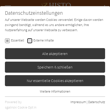
Navigation
Datenschutzeinstellungen
Couch
wechse
Auf unserer Webseite werden Cookies verwendet. Einige davon werden
Forum
Charts
Newsletter
SUCHE
zwingend benötigt, während es uns andere ermöglichen, Ihre
Nutzererfahrung auf unserer Webseite zu verbessern.
Rainer M. Schröder
Essentiell
Externe Inhalte
Die Medici-Chroniken
Alle akzeptieren
Arena
Erschienen: Januar 2010
Bibliogr. Angaben
1
Speichern & schließen
Nur essentielle Cookies akzeptieren
Weitere Informationen
Essentiell
Essentielle Cookies werden für grundlegende Funktionen der
Powered by
Impressum
|
Datenschutz
Webseite benötigt. Dadurch ist gewährleistet, dass die Webseite
sgalinski Cookie Opt In