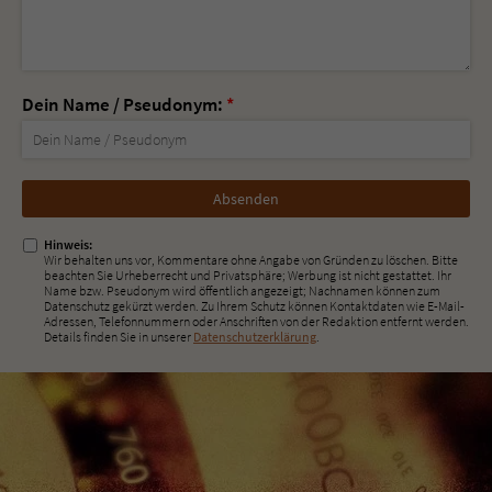
Dein Name / Pseudonym:
*
Nicht
ausfüllen!
Hinweis:
Wir behalten uns vor, Kommentare ohne Angabe von Gründen zu löschen. Bitte
beachten Sie Urheberrecht und Privatsphäre; Werbung ist nicht gestattet. Ihr
Name bzw. Pseudonym wird öffentlich angezeigt; Nachnamen können zum
Datenschutz gekürzt werden. Zu Ihrem Schutz können Kontaktdaten wie E-Mail-
Adressen, Telefonnummern oder Anschriften von der Redaktion entfernt werden.
Details finden Sie in unserer
Datenschutzerklärung
.