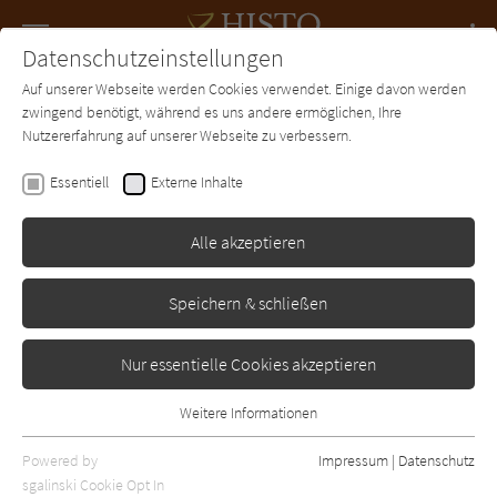
Navigation
Datenschutzeinstellungen
Couch
wechse
Auf unserer Webseite werden Cookies verwendet. Einige davon werden
Forum
Charts
Newsletter
SUCHE
zwingend benötigt, während es uns andere ermöglichen, Ihre
Nutzererfahrung auf unserer Webseite zu verbessern.
Michael Ondaatje
Essentiell
Externe Inhalte
Buddy Boldens Blues
Alle akzeptieren
Hanser
Erschienen: Januar 1994
Bibliogr. Angaben
0
Speichern & schließen
Nur essentielle Cookies akzeptieren
Weitere Informationen
Essentiell
Essentielle Cookies werden für grundlegende Funktionen der
Powered by
Impressum
|
Datenschutz
Webseite benötigt. Dadurch ist gewährleistet, dass die Webseite
sgalinski Cookie Opt In