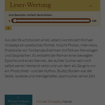
-
Leser
-Wertung
Name
tx_pwcomments_ahash
Zum Bewerten, einfach Säule klicken.
1
100
Anbieter
Literatur-Couch Medien GmbH & Co. KG
Laufzeit
1 Jahr
Aus den Bruchstücken eines Lebens konstruiert Michael
Zweck
Cookie für Kommentare einzelner Buchtitel
Ondaatje ein poetisches Porträt, mischt Photos, Interviews,
Protokolle von Tonbandaufnahmen mit fiktiven Monologen
und Gesprächen. Es entsteht der Roman einer bewegten
Name
fe_typo_user
Epoche und eines Mannes, der auf der Suche nach sich
selbst seinen Verstand verlor und von dem als Zeugnis nur
Anbieter
Literatur-Couch Medien GmbH & Co. KG
ein Photo blieb - und der Mythos. Buddy Bolden war der
beste, lauteste und meistgeliebte Jazzmusiker seiner Zeit.
Laufzeit
Session
Dieses Cookie gewährleistet die
Kommunikation der Webseite mit dem
Zweck
Benutzer. Es wird benötigt um z. B. den
Michael Ondaatje
, Hanser