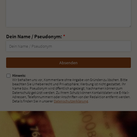
Dein Name / Pseudonym:
*
Nicht
ausfüllen!
Hinweis:
Wir behalten uns vor, Kommentare ohne Angabe von Gründen zu löschen. Bitte
beachten Sie Urheberrecht und Privatsphäre; Werbung ist nicht gestattet. Ihr
Name bzw. Pseudonym wird öffentlich angezeigt; Nachnamen können zum
Datenschutz gekürzt werden. Zu Ihrem Schutz können Kontaktdaten wie E-Mail-
Adressen, Telefonnummern oder Anschriften von der Redaktion entfernt werden.
Details finden Sie in unserer
Datenschutzerklärung
.